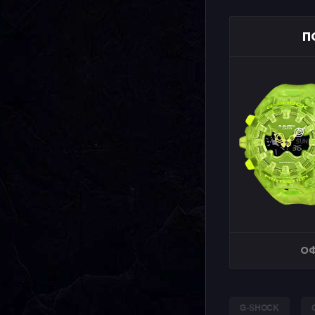
П
ОФ
G-SHOCK