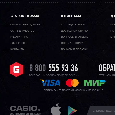
G-STORE RUSSIA
КЛИЕНТАМ
ДЛ
ОФИЦИАЛЬНЫЙ ДИЛЕР
ОТСЛЕДИТЬ ЗАКАЗ
КО
CОТРУДНИЧЕСТВО
ДОСТАВКА И ОПЛАТА
ПА
РАБОТА У НАС
ВОПРОСЫ И ОТВЕТЫ
МА
ДЛЯ ПРЕССЫ
ВОЗВРАТ ТОВАРА
КОНТАКТЫ
БОНУСЫ И ПОДАРКИ
8 800
555 93 36
ОБРА
БЕСПЛАТНЫЙ ЗВОНОК ПО ВСЕЙ РОССИИ
ОТВЕЧАЕМ Н
ОПЛАЧИВАЙТЕ ПОКУПКИ УДОБНО И БЕЗОПАСНО