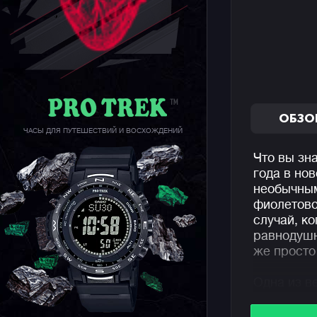
ОБЗО
ЧАСЫ ДЛЯ ПУТЕШЕСТВИЙ И ВОСХОЖДЕНИЙ
Что вы зн
года в но
необычным
фиолетово
случай, к
равнодушн
же просто 
Одна из в
отсылка к
когда Кик