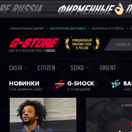
ОФИЦИАЛЬНЫЙ ДИЛЕР
БЕСПЛАТНАЯ ДОСТАВКА
ВОПРОСЫ И ОТВЕТЫ
ОФИЦИАЛЬНЫЙ
МАГАЗИН CASIO
В РОССИИ
MADE WITH HEART AND PRIDE IN
RUSSIA
CASIO
CITIZEN
SEIKO
ORIENT
НОВИНКИ
G-SHOCK
ЖЕ
BA
1128 НОВИНОК CASIO
2110 МОДЕЛЕЙ
1025
G-STO