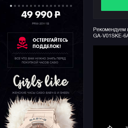
механизм 
49 990
P
шара (см.
конструкц
PRW-35Y-1B
Рекомендуем в
И вот спус
GA-V01SKE-6
которые, 
ОСТЕРЕГАЙТЕСЬ
без сомне
ПОДДЕЛОК!
окружающи
ВСЕ ЧТО ВАМ НУЖНО ЗНАТЬ ПЕРЕД
Конечно ж
ПОКУПКОЙ ЧАСОВ CASIO
джишоков 
секундоме
функцию с
информаци
также ярк
ЖЕНСКИЕ ЧАСЫ CASIO BABY-G И SHEEN
дисплея.