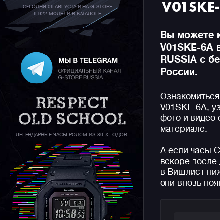
V01SKE
СЕГОДНЯ 06 АВГУСТА И НА G-STORE
6 922 МОДЕЛИ В КАТАЛОГЕ
Вы можете к
V01SKE-6A 
RUSSIA с бе
России.
Ознакомиться
V01SKE-6A, уз
фото и видео
материале.
ЛЕГЕНДАРНЫЕ ЧАСЫ РОДОМ ИЗ 80-Х ГОДОВ
А если часы 
вскоре после 
в Вишлист ниж
они вновь поя