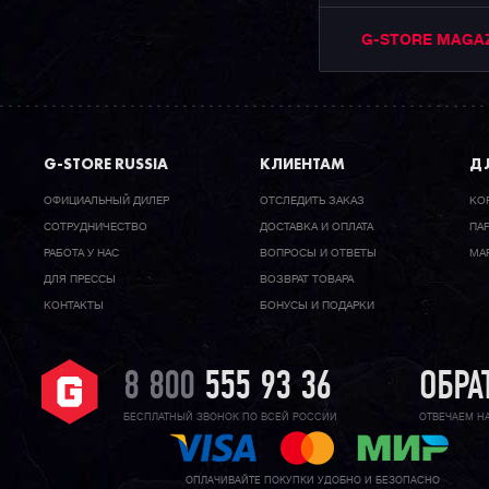
G-STORE MAGA
G-STORE RUSSIA
КЛИЕНТАМ
ДЛ
ОФИЦИАЛЬНЫЙ ДИЛЕР
ОТСЛЕДИТЬ ЗАКАЗ
КО
CОТРУДНИЧЕСТВО
ДОСТАВКА И ОПЛАТА
ПА
РАБОТА У НАС
ВОПРОСЫ И ОТВЕТЫ
МА
ДЛЯ ПРЕССЫ
ВОЗВРАТ ТОВАРА
КОНТАКТЫ
БОНУСЫ И ПОДАРКИ
8 800
555 93 36
ОБРА
БЕСПЛАТНЫЙ ЗВОНОК ПО ВСЕЙ РОССИИ
ОТВЕЧАЕМ Н
ОПЛАЧИВАЙТЕ ПОКУПКИ УДОБНО И БЕЗОПАСНО