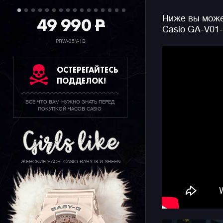
49 990
P
Ниже вы может
И вот спус
Casio GA-V01-
которые о
без сомне
PRW-35Y-1B
окружающи
ОСТЕРЕГАЙТЕСЬ
Конечно ж
ПОДДЕЛОК!
джишоков 
секундоме
ВСЕ ЧТО ВАМ НУЖНО ЗНАТЬ ПЕРЕД
функцию с
ПОКУПКОЙ ЧАСОВ CASIO
информаци
также ярк
дисплея.
ЖЕНСКИЕ ЧАСЫ CASIO BABY-G И SHEEN