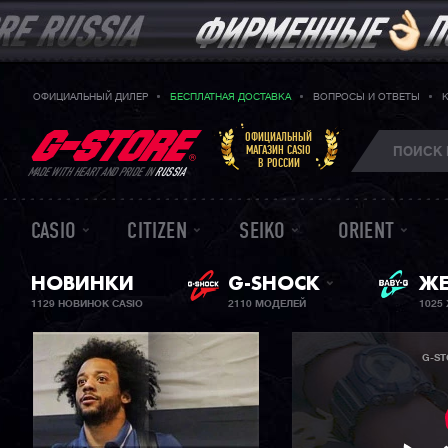
ОФИЦИАЛЬНЫЙ ДИЛЕР
БЕСПЛАТНАЯ ДОСТАВКА
ВОПРОСЫ И ОТВЕТЫ
ОФИЦИАЛЬНЫЙ
МАГАЗИН CASIO
В РОССИИ
MADE WITH HEART AND PRIDE IN
RUSSIA
CASIO
CITIZEN
SEIKO
ORIENT
НОВИНКИ
G-SHOCK
ЖЕ
BA
1129 НОВИНОК CASIO
2110 МОДЕЛЕЙ
1025
G-ST