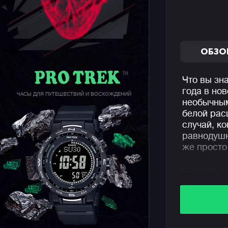
ОБЗО
Что вы зн
года в но
ЧАСЫ ДЛЯ ПУТЕШЕСТВИЙ И ВОСХОЖДЕНИЙ
необычным
белой рас
случай, к
равнодушн
же просто 
Одна из в
отсылка к
когда Кик
механизм 
шара (см.
конструкц