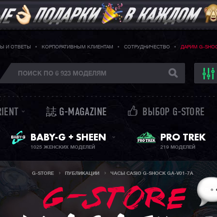
Ы И ОТВЕТЫ
КОРПОРАТИВНЫМ КЛИЕНТАМ
СОТРУДНИЧЕСТВО
ДАРИМ G-SHO
RIENT
誌 G-MAGAZINE
ВЫБОР G-STORE
ЖЕНСКИЕ ЧАСЫ
PRO TREK
BABY-G + SHEEN
1025 ЖЕНСКИХ МОДЕЛЕЙ
219 МОДЕЛЕЙ
G-STORE
ПУБЛИКАЦИИ
ЧАСЫ CASIO G-SHOCK GA-V01-7A