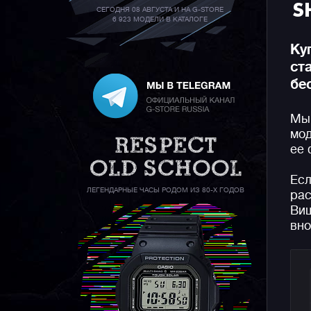
S
СЕГОДНЯ 08 АВГУСТА И НА G-STORE
6 923 МОДЕЛИ В КАТАЛОГЕ
Ку
ст
бе
Мы 
мод
ее 
Есл
ЛЕГЕНДАРНЫЕ ЧАСЫ РОДОМ ИЗ 80-Х ГОДОВ
рас
Виш
вно