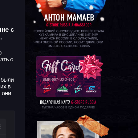
не с
.
о
ать о
 были
их в
 они
ПОДАРОЧНАЯ КАРТА
G-STORE RUSSIA
ТЫСЯЧА ЧАСОВ В ОДНОМ ПОДАРКЕ!