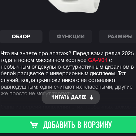
ОБЗОР
ФУНКЦИИ
РАЗМЕРЫ
Что вы знаете про эпатаж? Перед вами релиз 2025
года в новом массивном корпусе
GA-V01
с
необычным олдскульно-футуристичным дизайном в
белой расцветке с инверсионным дисплеем. Тот
случай, когда джишоки никого не оставляют
равнодушным: одни считают их классными, другие
же просто не могут терпеть!
ЧИТАТЬ ДАЛЕЕ
Одна из версий появления этих необычных шоков 
отсылка к первому концепту G-Shock из 80-х годов,
когда Кикуо Ибэ (создатель часов G-Shock) помест
ДОБАВИТЬ В КОРЗИНУ
механизм часов внутрь большого амортизирующег
шара (см. фото ниже) для испытаний ударопрочнос