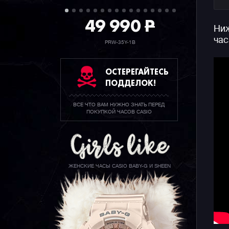
49 990
P
Ниж
час
PRW-35Y-1B
ОСТЕРЕГАЙТЕСЬ
ПОДДЕЛОК!
ВСЕ ЧТО ВАМ НУЖНО ЗНАТЬ ПЕРЕД
ПОКУПКОЙ ЧАСОВ CASIO
ЖЕНСКИЕ ЧАСЫ CASIO BABY-G И SHEEN