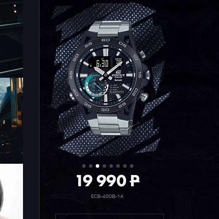
19 990
P
ECB-40DB-1A