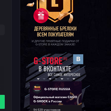
ДЕРЕВЯННЫЕ БРЕЛОКИ
ВСЕМ ПОКУПАТЕЛЯМ
И ДРУГИЕ ПРИЯТНЫЕ ПОДАРКИ ОТ
G-STORE В КАЖДОМ ЗАКАЗЕ!
—
G-STORE RUSSIA
Официальный магазин CASIO
ил
G-SHOCK в России
о
ти
94 639 участников