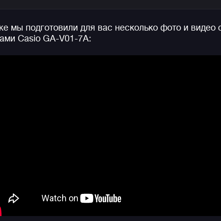
конструкции.
е мы подготовили для вас несколько фото и видео 
И вот спустя 40 лет перед нами эти яркие монстрик
ами Casio GA-V01-7A:
которые оказавшись на запястье своего владельца,
без сомнения будут привлекать взгляды и внимание
окружающих, в чье поле зрения они попадут.
Конечно же, не стоит забывать про стандартную дл
джишоков водозащиту в 200 метров, функции
секундомера, таймера, мирового времени, удобную
функцию складывания стрелок для считывания
информации с дисплеев, 10-летнюю батарейку, а
также яркую двойную подсветку циферблата и
дисплея.