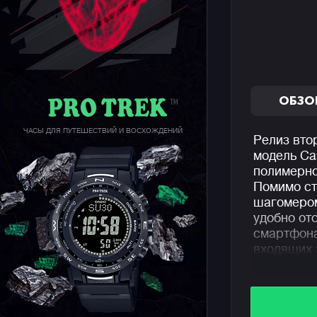
ОБЗО
ЧАСЫ ДЛЯ ПУТЕШЕСТВИЙ И ВОСХОЖДЕНИЙ
Релиз вто
модель Ca
полимерно
Помимо ст
шагомером
удобно от
смартфона
входящих 
Для макси
и детализ
использов