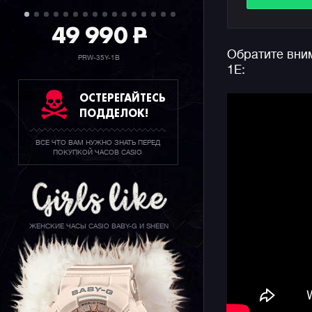
Из других
49 990
P
отметить 
Обратите вним
таймеры и
PRW-35Y-1B
1E:
джишоков 
метров.
ОСТЕРЕГАЙТЕСЬ
ПОДДЕЛОК!
ВСЕ ЧТО ВАМ НУЖНО ЗНАТЬ ПЕРЕД
ПОКУПКОЙ ЧАСОВ CASIO
ЖЕНСКИЕ ЧАСЫ CASIO BABY-G И SHEEN