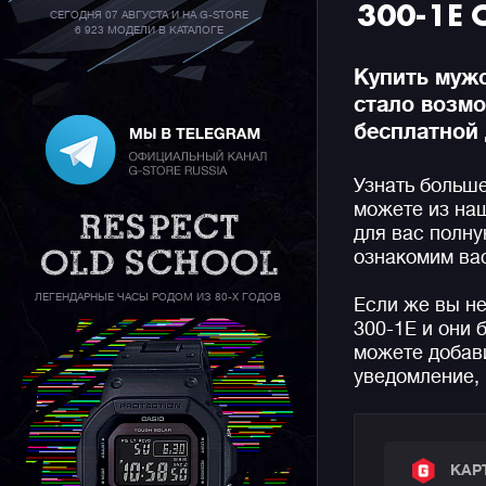
300-1E
СЕГОДНЯ 07 АВГУСТА И НА G-STORE
6 923 МОДЕЛИ В КАТАЛОГЕ
Купить мужс
стало возм
бесплатной 
Узнать больш
можете из на
для вас полн
ознакомим вас
ЛЕГЕНДАРНЫЕ ЧАСЫ РОДОМ ИЗ 80-Х ГОДОВ
Если же вы н
300-1E и они 
можете добави
уведомление, 
КАР