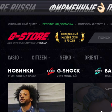
ОФИЦИАЛЬНЫЙ ДИЛЕР
БЕСПЛАТНАЯ ДОСТАВКА
ВОПРОСЫ И ОТВЕТЫ
ОФИЦИАЛЬНЫЙ
МАГАЗИН CASIO
В РОССИИ
MADE WITH HEART AND PRIDE IN
RUSSIA
CASIO
CITIZEN
SEIKO
ORIENT
НОВИНКИ
G-SHOCK
ЖЕ
BA
1129 НОВИНОК CASIO
2110 МОДЕЛЕЙ
1025
G-ST