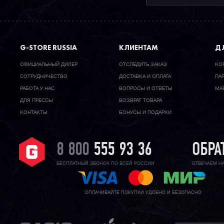
G-STORE RUSSIA
КЛИЕНТАМ
ДЛ
ОФИЦИАЛЬНЫЙ ДИЛЕР
ОТСЛЕДИТЬ ЗАКАЗ
КО
CОТРУДНИЧЕСТВО
ДОСТАВКА И ОПЛАТА
ПА
РАБОТА У НАС
ВОПРОСЫ И ОТВЕТЫ
МА
ДЛЯ ПРЕССЫ
ВОЗВРАТ ТОВАРА
КОНТАКТЫ
БОНУСЫ И ПОДАРКИ
8 800
555 93 36
ОБРА
БЕСПЛАТНЫЙ ЗВОНОК ПО ВСЕЙ РОССИИ
ОТВЕЧАЕМ Н
ОПЛАЧИВАЙТЕ ПОКУПКИ УДОБНО И БЕЗОПАСНО