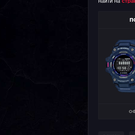
найти на
стра
П
ОФ