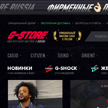
ОФИЦИАЛЬНЫЙ ДИЛЕР
БЕСПЛАТНАЯ ДОСТАВКА
ВОПРОСЫ И ОТВЕТЫ
ОФИЦИАЛЬНЫЙ
МАГАЗИН CASIO
В РОССИИ
MADE WITH HEART AND PRIDE IN
RUSSIA
CASIO
CITIZEN
SEIKO
ORIENT
НОВИНКИ
G-SHOCK
ЖЕ
BA
1129 НОВИНОК CASIO
2110 МОДЕЛЕЙ
1025
G-ST