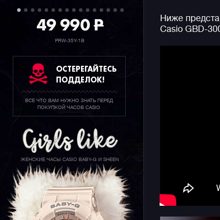
отметить 
49 990
P
Ниже предста
таймеры и
Casio GBD-30
джишоков 
метров.
PRW-35Y-1B
ОСТЕРЕГАЙТЕСЬ
ПОДДЕЛОК!
ВСЕ ЧТО ВАМ НУЖНО ЗНАТЬ ПЕРЕД
ПОКУПКОЙ ЧАСОВ CASIO
ЖЕНСКИЕ ЧАСЫ CASIO BABY-G И SHEEN