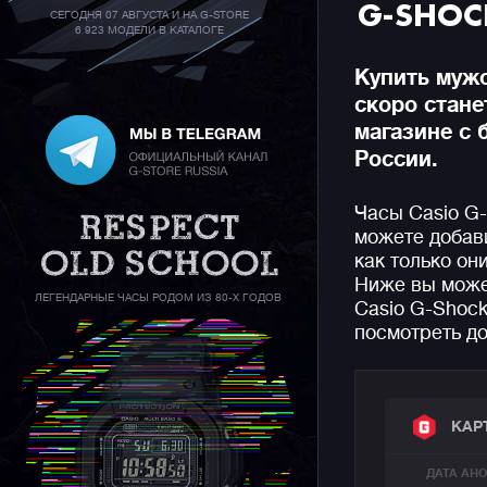
G-SHOC
СЕГОДНЯ 07 АВГУСТА И НА G-STORE
6 923 МОДЕЛИ В КАТАЛОГЕ
Купить мужс
скоро стан
магазине с 
России.
Часы Casio G
можете добави
как только он
Ниже вы може
ЛЕГЕНДАРНЫЕ ЧАСЫ РОДОМ ИЗ 80-Х ГОДОВ
Casio G-Shock
посмотреть до
КАР
ДАТА АН