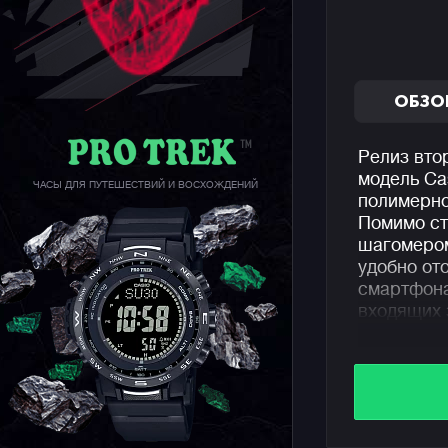
ОБЗО
Релиз вто
модель Ca
ЧАСЫ ДЛЯ ПУТЕШЕСТВИЙ И ВОСХОЖДЕНИЙ
полимерно
Помимо ст
шагомером
удобно от
смартфона
входящих 
Для макси
и детализ
использов
Из других