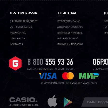
G-STORE RUSSIA
КЛИЕНТАМ
ДЛ
ОФИЦИАЛЬНЫЙ ДИЛЕР
ОТСЛЕДИТЬ ЗАКАЗ
КО
CОТРУДНИЧЕСТВО
ДОСТАВКА И ОПЛАТА
ПА
РАБОТА У НАС
ВОПРОСЫ И ОТВЕТЫ
МА
ДЛЯ ПРЕССЫ
ВОЗВРАТ ТОВАРА
КОНТАКТЫ
БОНУСЫ И ПОДАРКИ
8 800
555 93 36
ОБРА
БЕСПЛАТНЫЙ ЗВОНОК ПО ВСЕЙ РОССИИ
ОТВЕЧАЕМ Н
ОПЛАЧИВАЙТЕ ПОКУПКИ УДОБНО И БЕЗОПАСНО