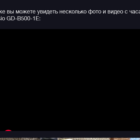
Часы обладают многофункциональным таймером и
е вы можете увидеть несколько фото и видео с час
секундомером, которые можно использовать для
io GD-B500-1E:
интервальных тренировок. Настроить интервалы
таймера и звуковых сигналов теперь можно через
приложение на смартфоне и запустить эту
программу на часах во время тренировки!
Секундомер имеет память на 200 кругов, существуе
возможность установки до 10 целевых таймеров.
Отдельно отметим габариты часов, модель обладае
невероятно компактным по джишоковским меркам
корпусом толщиной всего 11 мм! Можно смело
сказать, что
G-SHOCK GD-B500
— это яркий релиз
от CASIO для всех любителей цифровых и легких
моделей, активного время провождения или просто
городского лайфстайла. Не стоит забывать про
привычные для джишоков противоударность,
водозащиту в 200 метров, автоматическую яркую
подсветку и еще более десятка часовых функций.