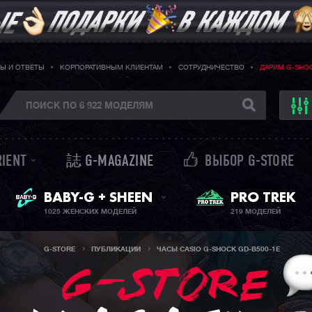
Ы И ОТВЕТЫ
КОРПОРАТИВНЫМ КЛИЕНТАМ
СОТРУДНИЧЕСТВО
ДАРИМ G-SHO
RIENT
誌 G-MAGAZINE
ВЫБОР G-STORE
ЖЕНСКИЕ ЧАСЫ
PRO TREK
BABY-G + SHEEN
1025 ЖЕНСКИХ МОДЕЛЕЙ
219 МОДЕЛЕЙ
G-STORE
ПУБЛИКАЦИИ
ЧАСЫ CASIO G-SHOCK GD-B500-1E