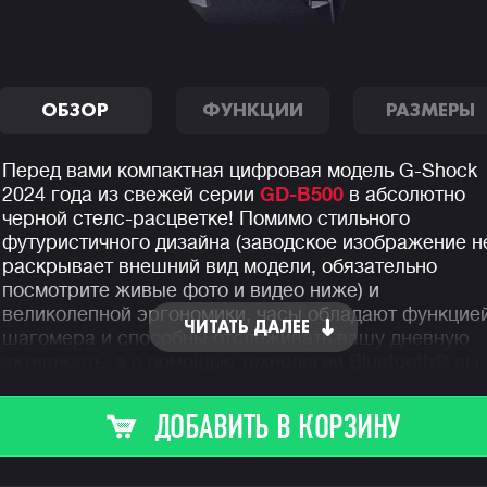
ОБЗОР
ФУНКЦИИ
РАЗМЕРЫ
Перед вами компактная цифровая модель G-Shock
2024 года из свежей серии
GD-B500
в абсолютно
черной стелс-расцветке! Помимо стильного
футуристичного дизайна (заводское изображение н
раскрывает внешний вид модели, обязательно
посмотрите живые фото и видео ниже) и
великолепной эргономики, часы обладают функцие
ЧИТАТЬ ДАЛЕЕ
шагомера и способны отслеживать вашу дневную
активность, а с помощью технологии Bluetooth® вы
можете синхронизировать их с вашим смартфоном 
отображать все метрики дневной активности в
ДОБАВИТЬ В КОРЗИНУ
специальном приложение CASIO WATCHES в
максимально удобном и наглядном виде.