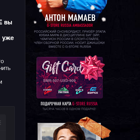
E вы
и уже
го
чить
и
ПОДАРОЧНАЯ КАРТА
G-STORE RUSSIA
ТЫСЯЧА ЧАСОВ В ОДНОМ ПОДАРКЕ!