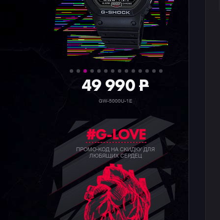
36 990
P
GW-5000HS-1E
#G-LOVE
ПРОМО-КОД НА СКИДКУ ДЛЯ
ЛЮБЯЩИХ СЕРДЕЦ