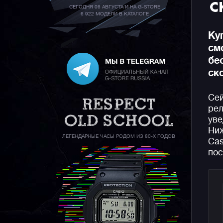
С
СЕГОДНЯ 06 АВГУСТА И НА G-STORE
6 922 МОДЕЛИ В КАТАЛОГЕ
Ку
см
бе
ск
Сей
рел
уве
Ниж
ЛЕГЕНДАРНЫЕ ЧАСЫ РОДОМ ИЗ 80-Х ГОДОВ
Cas
пос