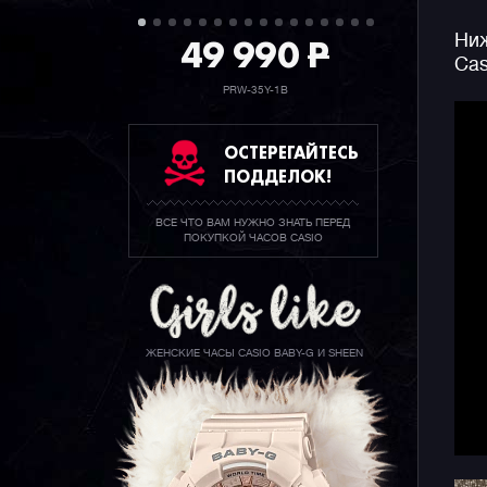
49 990
P
Ниж
Cas
PRW-35Y-1B
ОСТЕРЕГАЙТЕСЬ
ПОДДЕЛОК!
ВСЕ ЧТО ВАМ НУЖНО ЗНАТЬ ПЕРЕД
ПОКУПКОЙ ЧАСОВ CASIO
ЖЕНСКИЕ ЧАСЫ CASIO BABY-G И SHEEN