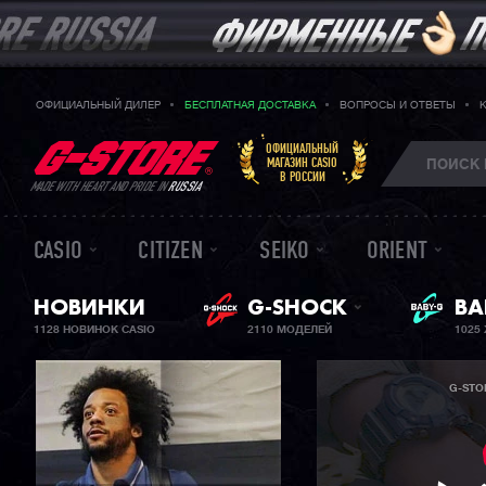
ОФИЦИАЛЬНЫЙ ДИЛЕР
БЕСПЛАТНАЯ ДОСТАВКА
ВОПРОСЫ И ОТВЕТЫ
ОФИЦИАЛЬНЫЙ
МАГАЗИН CASIO
В РОССИИ
MADE WITH HEART AND PRIDE IN
RUSSIA
CASIO
CITIZEN
SEIKO
ORIENT
НОВИНКИ
G-SHOCK
ЖЕ
BA
1128 НОВИНОК CASIO
2110 МОДЕЛЕЙ
1025
G-STO