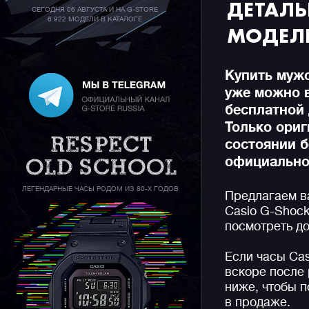
ДЕТАЛ
СЕГОДНЯ 06 АВГУСТА И НА G-STORE
6 922 МОДЕЛИ В КАТАЛОГЕ
МОДЕЛ
Купить муж
уже можно 
бесплатной 
Только ори
состоянии б
официальной
ЛЕГЕНДАРНЫЕ ЧАСЫ РОДОМ ИЗ 80-Х ГОДОВ
Предлагаем в
Casio G-Shock
посмотреть до
Если часы Ca
вскоре после 
ниже, чтобы п
в продаже.