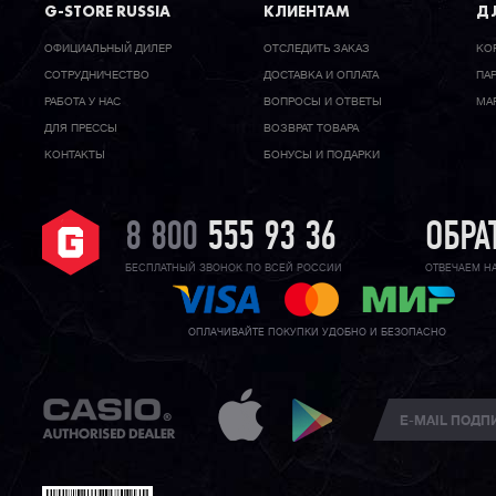
G-STORE RUSSIA
КЛИЕНТАМ
ДЛ
ОФИЦИАЛЬНЫЙ ДИЛЕР
ОТСЛЕДИТЬ ЗАКАЗ
КО
CОТРУДНИЧЕСТВО
ДОСТАВКА И ОПЛАТА
ПА
РАБОТА У НАС
ВОПРОСЫ И ОТВЕТЫ
МА
ДЛЯ ПРЕССЫ
ВОЗВРАТ ТОВАРА
КОНТАКТЫ
БОНУСЫ И ПОДАРКИ
8 800
555 93 36
ОБРА
БЕСПЛАТНЫЙ ЗВОНОК ПО ВСЕЙ РОССИИ
ОТВЕЧАЕМ Н
ОПЛАЧИВАЙТЕ ПОКУПКИ УДОБНО И БЕЗОПАСНО