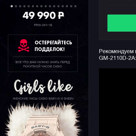
похвастат
49 990
P
в 11.8 мм
собратьев
PRW-35Y-1B
Часы выпо
металлизи
ОСТЕРЕГАЙТЕСЬ
под закал
ПОДДЕЛОК!
Рекомендуем в
особеннос
GM-2110D-2A
браслета, 
ВСЕ ЧТО ВАМ НУЖНО ЗНАТЬ ПЕРЕД
несколько
ПОКУПКОЙ ЧАСОВ CASIO
Конечно ж
джишоков 
секундоме
функцию с
ЖЕНСКИЕ ЧАСЫ CASIO BABY-G И SHEEN
информаци
подсветку