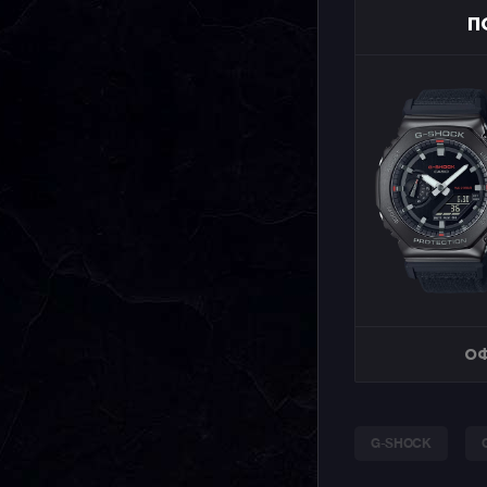
П
ОФ
G-SHOCK