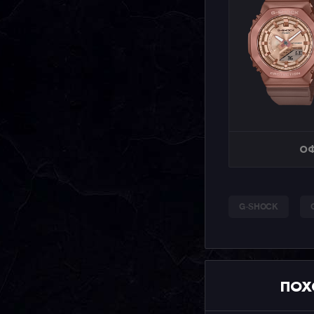
ОФ
G-SHOCK
ПОХ