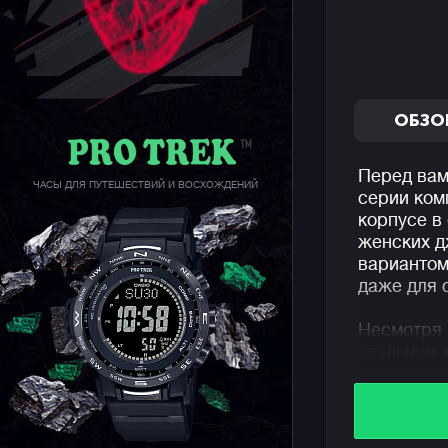
ОБЗО
Перед вам
ЧАСЫ ДЛЯ ПУТЕШЕСТВИЙ И ВОСХОЖДЕНИЙ
серии ком
корпусе в
женских 
варианто
даже для 
Несмотря 
стальном 
оттенка н
похвастат
компактно
что впеча