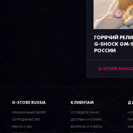
ГОРЯЧИЙ РЕЛ
G-SHOCK GM-S
РОССИИ
G-STORE MAGA
G-STORE RUSSIA
КЛИЕНТАМ
ДЛ
ОФИЦИАЛЬНЫЙ ДИЛЕР
ОТСЛЕДИТЬ ЗАКАЗ
КО
CОТРУДНИЧЕСТВО
ДОСТАВКА И ОПЛАТА
ПА
РАБОТА У НАС
ВОПРОСЫ И ОТВЕТЫ
МА