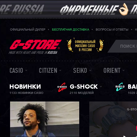
ОФИЦИАЛЬНЫЙ ДИЛЕР
БЕСПЛАТНАЯ ДОСТАВКА
ВОПРОСЫ И ОТВЕТЫ
ОФИЦИАЛЬНЫЙ
МАГАЗИН CASIO
В РОССИИ
MADE WITH HEART AND PRIDE IN
RUSSIA
CASIO
CITIZEN
SEIKO
ORIENT
НОВИНКИ
G-SHOCK
ЖЕ
BA
1133 НОВИНКИ CASIO
2110 МОДЕЛЕЙ
1029
G-STO