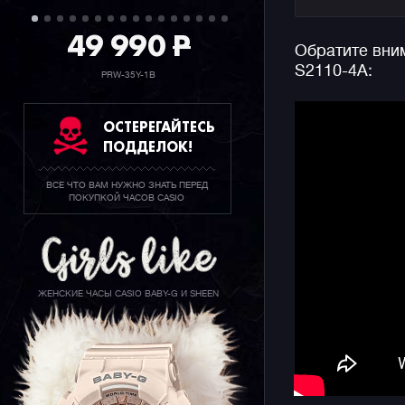
по серии 
49 990
P
Обратите вни
Часы выпо
S2110-4A:
циферблат
PRW-35Y-1B
Еще одна 
крепление
ОСТЕРЕГАЙТЕСЬ
всего нес
ПОДДЕЛОК!
Конечно ж
ВСЕ ЧТО ВАМ НУЖНО ЗНАТЬ ПЕРЕД
джишоков 
ПОКУПКОЙ ЧАСОВ CASIO
метров, ф
времени, 
считывани
двойную п
ЖЕНСКИЕ ЧАСЫ CASIO BABY-G И SHEEN