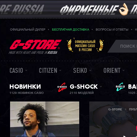
ОФИЦИАЛЬНЫЙ ДИЛЕР
БЕСПЛАТНАЯ ДОСТАВКА
ВОПРОСЫ И ОТВЕТЫ
ОФИЦИАЛЬНЫЙ
МАГАЗИН CASIO
В РОССИИ
MADE WITH HEART AND PRIDE IN
RUSSIA
CASIO
CITIZEN
SEIKO
ORIENT
НОВИНКИ
G-SHOCK
ЖЕ
BA
1129 НОВИНОК CASIO
2110 МОДЕЛЕЙ
1025
G-STORE
ПУБ