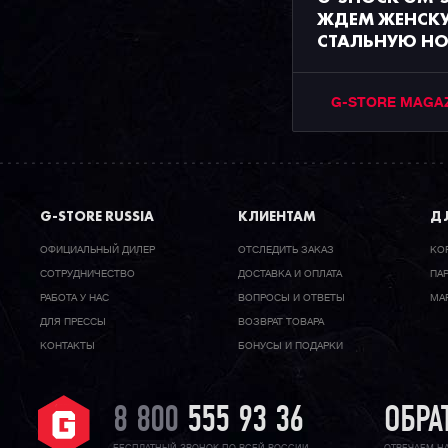
ЖДЕМ ЖЕНСК
СТАЛЬНУЮ Н
G-STORE MAGA
G-STORE RUSSIA
КЛИЕНТАМ
ДЛ
ОФИЦИАЛЬНЫЙ ДИЛЕР
ОТСЛЕДИТЬ ЗАКАЗ
КО
CОТРУДНИЧЕСТВО
ДОСТАВКА И ОПЛАТА
ПА
РАБОТА У НАС
ВОПРОСЫ И ОТВЕТЫ
МА
ДЛЯ ПРЕССЫ
ВОЗВРАТ ТОВАРА
КОНТАКТЫ
БОНУСЫ И ПОДАРКИ
8 800
555 93 36
ОБРА