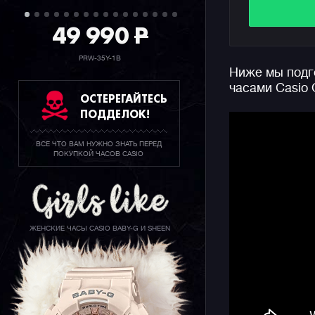
толщиной к
49 990
P
фоне боле
Часы выпо
PRW-35Y-1B
Ниже мы подго
циферблат
часами Casio
Еще одна 
ОСТЕРЕГАЙТЕСЬ
крепление
ПОДДЕЛОК!
всего нес
ВСЕ ЧТО ВАМ НУЖНО ЗНАТЬ ПЕРЕД
Конечно ж
ПОКУПКОЙ ЧАСОВ CASIO
джишоков 
метров, ф
времени, 
считывани
двойную п
ЖЕНСКИЕ ЧАСЫ CASIO BABY-G И SHEEN