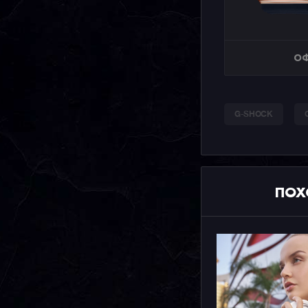
ОФ
G-SHOCK
ПОХ