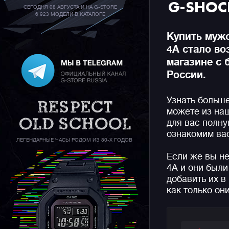
G-SHOC
СЕГОДНЯ 08 АВГУСТА И НА G-STORE
6 923 МОДЕЛИ В КАТАЛОГЕ
Купить муж
4A стало в
магазине с 
России.
Узнать больш
можете из на
для вас полн
ознакомим вас
ЛЕГЕНДАРНЫЕ ЧАСЫ РОДОМ ИЗ 80-Х ГОДОВ
Если же вы н
4A и они был
добавить их в
как только он