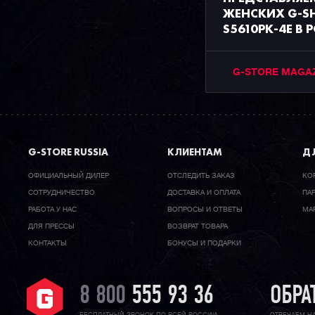
ЖЕНСКИХ G-S
S5610PK-4E В 
G-STORE MAGA
G-STORE RUSSIA
КЛИЕНТАМ
ДЛ
ОФИЦИАЛЬНЫЙ ДИЛЕР
ОТСЛЕДИТЬ ЗАКАЗ
КО
CОТРУДНИЧЕСТВО
ДОСТАВКА И ОПЛАТА
ПА
РАБОТА У НАС
ВОПРОСЫ И ОТВЕТЫ
МА
ДЛЯ ПРЕССЫ
ВОЗВРАТ ТОВАРА
КОНТАКТЫ
БОНУСЫ И ПОДАРКИ
8 800
555 93 36
ОБРА