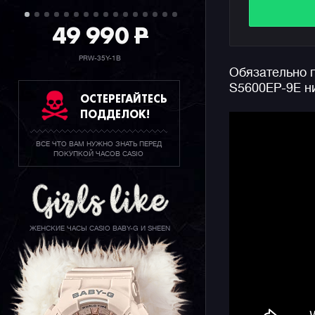
которые м
49 990
P
"расшевел
Отметим, 
PRW-35Y-1B
Обязательно 
стал часо
S5600EP-9E н
узнаваемы
ОСТЕРЕГАЙТЕСЬ
составляю
ПОДДЕЛОК!
200 метро
выносливо
ВСЕ ЧТО ВАМ НУЖНО ЗНАТЬ ПЕРЕД
ПОКУПКОЙ ЧАСОВ CASIO
Напомним,
относится
и женски
корпуса, 
что позво
ЖЕНСКИЕ ЧАСЫ CASIO BABY-G И SHEEN
небольших
женских з