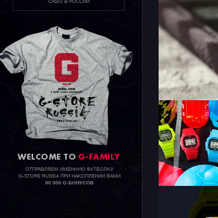
CASIO В РОССИИ
WELCOME TO
G-FAMILY
ОТПРАВЛЯЕМ ИМЕННУЮ ФУТБОЛКУ
G-STORE RUSSIA ПРИ НАКОПЛЕНИИ ВАМИ
90 000 G-БОНУСОВ