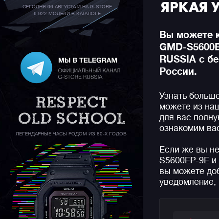
ЯРКАЯ 
СЕГОДНЯ 06 АВГУСТА И НА G-STORE
6 922 МОДЕЛИ В КАТАЛОГЕ
Вы можете к
GMD-S5600E
RUSSIA с бе
России.
Узнать больш
можете из на
для вас полн
ознакомим вас
ЛЕГЕНДАРНЫЕ ЧАСЫ РОДОМ ИЗ 80-Х ГОДОВ
Если же вы н
S5600EP-9E и
вы можете доб
уведомление, 