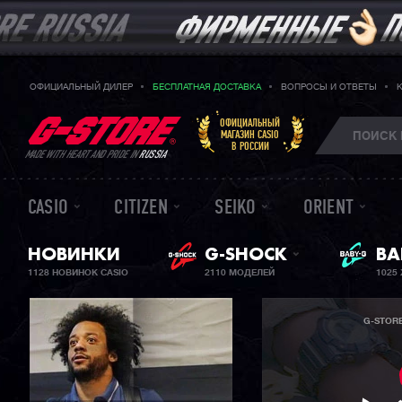
ОФИЦИАЛЬНЫЙ ДИЛЕР
БЕСПЛАТНАЯ ДОСТАВКА
ВОПРОСЫ И ОТВЕТЫ
ОФИЦИАЛЬНЫЙ
МАГАЗИН CASIO
В РОССИИ
MADE WITH HEART AND PRIDE IN
RUSSIA
CASIO
CITIZEN
SEIKO
ORIENT
НОВИНКИ
G-SHOCK
ЖЕ
BA
1128 НОВИНОК CASIO
2110 МОДЕЛЕЙ
1025
G-STOR