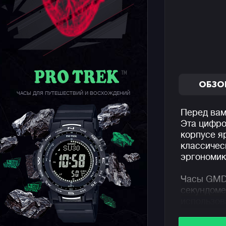
ОБЗО
ЧАСЫ ДЛЯ ПУТЕШЕСТВИЙ И ВОСХОЖДЕНИЙ
Перед вам
Эта цифро
корпусе я
классичес
эргономик
Часы GMD
секундоме
использов
также еже
многофунк