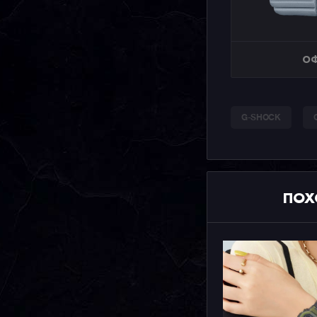
ОФ
G-SHOCK
ПОХ