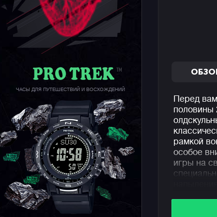
ОБЗО
ЧАСЫ ДЛЯ ПУТЕШЕСТВИЙ И ВОСХОЖДЕНИЙ
Перед вам
половины 
олдскульн
классичес
рамкой во
особое вн
игры на с
специальн
напыления
зависимос
дисплея п
градиента