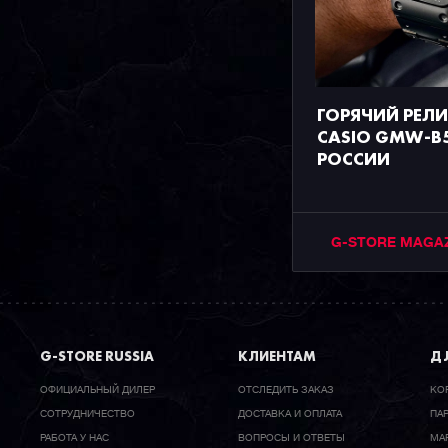
ГОРЯЧИЙ РЕЛ
CASIO GMW-B5
РОССИИ
G-STORE MAGA
G-STORE RUSSIA
КЛИЕНТАМ
ДЛ
ОФИЦИАЛЬНЫЙ ДИЛЕР
ОТСЛЕДИТЬ ЗАКАЗ
КО
CОТРУДНИЧЕСТВО
ДОСТАВКА И ОПЛАТА
ПА
РАБОТА У НАС
ВОПРОСЫ И ОТВЕТЫ
МА