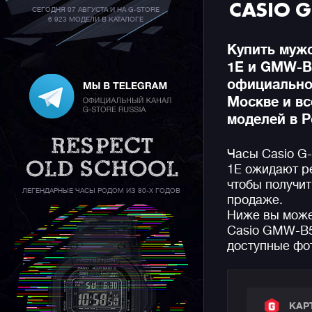
CASIO 
СЕГОДНЯ 07 АВГУСТА И НА G-STORE
6 923 МОДЕЛИ В КАТАЛОГЕ
Купить муж
1E и GMW-B
официальном
Москве и вс
моделей в Р
Часы Casio 
1E ожидают ре
чтобы получит
ЛЕГЕНДАРНЫЕ ЧАСЫ РОДОМ ИЗ 80-Х ГОДОВ
продаже.
Ниже вы може
Casio GMW-B5
доступные фот
КАР