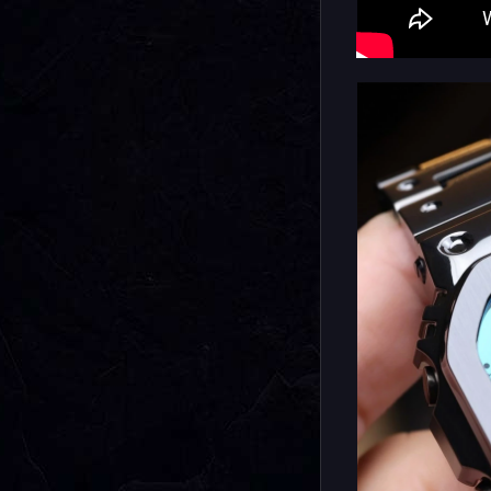
континент
технология
солнечног
десятка ф