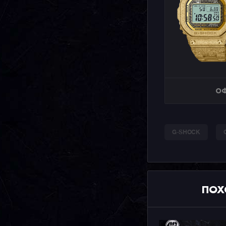
ОФ
G-SHOCK
ПОХ