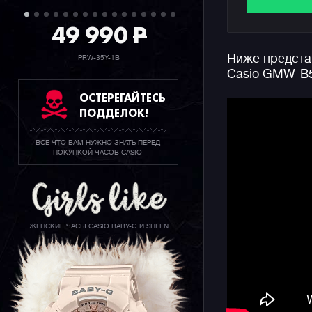
оставляя 
49 990
P
посмотрит
Ниже предста
PRW-35Y-1B
Внешний с
Casio GMW-B
хромирова
сатиниров
ОСТЕРЕГАЙТЕСЬ
черная и 
ПОДДЕЛОК!
Внутри, г
Alpha Gel
ВСЕ ЧТО ВАМ НУЖНО ЗНАТЬ ПЕРЕД
часов. Бл
ПОКУПКОЙ ЧАСОВ CASIO
достигли 
использов
полимера.
ЖЕНСКИЕ ЧАСЫ CASIO BABY-G И SHEEN
Начинка ч
синхрониз
настройка 
синхрониз
континент
технология