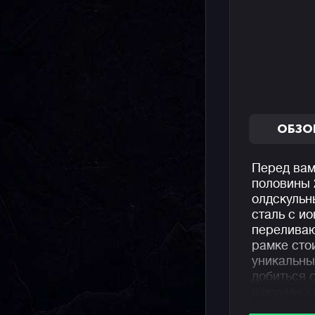
ОБЗО
Перед вам
половины 
олдскульн
сталь с и
переливаю
рамке сто
уникальны
добиться 
вакуумног
технологи