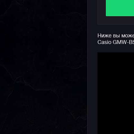
зрения ок
оттенками
взгляды и
Обязатель
Ниже вы может
Внешний с
Casio GMW-B
хромирова
сатиниров
черная и 
Внутри, г
Alpha Gel
часов. Бл
достигли 
использов
полимера.
Начинка ч
синхрониз
настройка 
синхрониз