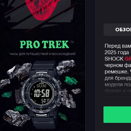
ОБЗО
Перед вам
2025 года
ЧАСЫ ДЛЯ ПУТЕШЕСТВИЙ И ВОСХОЖДЕНИЙ
SHOCK
G
черном фа
ремешке. 
для бренд
модели по
форме и о
используе
при работе
погода и 
часов исп
модуль ча
полимерны