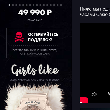
циферблат
49 990
P
Ниже мы подго
минеральн
часами Casio
Общий вне
PRW-35Y-1B
тематикой
батареи в
ОСТЕРЕГАЙТЕСЬ
детали и 
ПОДДЕЛОК!
и второй ч
стилистик
ВСЕ ЧТО ВАМ НУЖНО ЗНАТЬ ПЕРЕД
контрастн
ПОКУПКОЙ ЧАСОВ CASIO
пользован
в самых с
Под капот
смартфоно
ЖЕНСКИЕ ЧАСЫ CASIO BABY-G И SHEEN
WATCHES, 
актуализи
планеты з
технологи
вибраций,