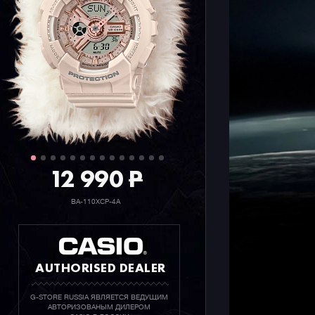
ударопроч
сверхмощн
стрелок.
Напоминае
профессио
противост
перегрузо
данной се
авиацией 
быстро в 
12 990
P
интерфейс
BA-110XCP-4A
Часы можн
вместе с 
и моделя
модели
G
AUTHORISED DEALER
сняты с п
G-STORE RUSSIA ЯВЛЯЕТСЯ ВЕДУЩИМ
АВТОРИЗОВАНЫМ ДИЛЕРОМ