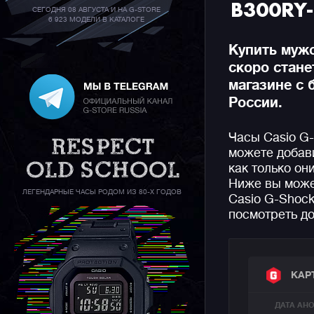
B300RY
СЕГОДНЯ 08 АВГУСТА И НА G-STORE
6 923 МОДЕЛИ В КАТАЛОГЕ
Купить мужс
скоро стан
магазине с 
России.
Часы Casio G
можете добави
как только он
Ниже вы може
ЛЕГЕНДАРНЫЕ ЧАСЫ РОДОМ ИЗ 80-Х ГОДОВ
Casio G-Shock
посмотреть до
КАР
ДАТА АН