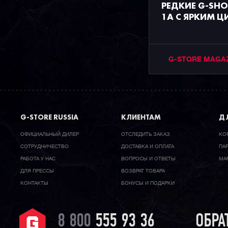
РЕДКИЕ G-SHO
1A С ЯРКИМ 
G-STORE MAGA
G-STORE RUSSIA
КЛИЕНТАМ
ДЛ
ОФИЦИАЛЬНЫЙ ДИЛЕР
ОТСЛЕДИТЬ ЗАКАЗ
КО
CОТРУДНИЧЕСТВО
ДОСТАВКА И ОПЛАТА
ПА
РАБОТА У НАС
ВОПРОСЫ И ОТВЕТЫ
МА
ДЛЯ ПРЕССЫ
ВОЗВРАТ ТОВАРА
КОНТАКТЫ
БОНУСЫ И ПОДАРКИ
8 800
555 93 36
ОБРА