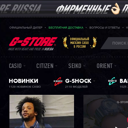
ОФИЦИАЛЬНЫЙ ДИЛЕР
БЕСПЛАТНАЯ ДОСТАВКА
ВОПРОСЫ И ОТВЕТЫ
ОФИЦИАЛЬНЫЙ
МАГАЗИН CASIO
В РОССИИ
MADE WITH HEART AND PRIDE IN
RUSSIA
CASIO
CITIZEN
SEIKO
ORIENT
НОВИНКИ
G-SHOCK
ЖЕ
BA
1129 НОВИНОК CASIO
2110 МОДЕЛЕЙ
1025
G-STOR