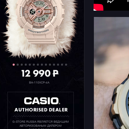
свежие м
металличе
B3000
в б
модели MT
производс
12 990
P
BA-110XCP-4A
AUTHORISED DEALER
G-STORE RUSSIA ЯВЛЯЕТСЯ ВЕДУЩИМ
АВТОРИЗОВАНЫМ ДИЛЕРОМ