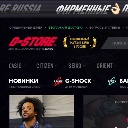
ОФИЦИАЛЬНЫЙ ДИЛЕР
БЕСПЛАТНАЯ ДОСТАВКА
ВОПРОСЫ И ОТВЕТЫ
ОФИЦИАЛЬНЫЙ
МАГАЗИН CASIO
В РОССИИ
MADE WITH HEART AND PRIDE IN
RUSSIA
CASIO
CITIZEN
SEIKO
ORIENT
НОВИНКИ
G-SHOCK
ЖЕ
BA
1133 НОВИНКИ CASIO
2110 МОДЕЛЕЙ
1029
G-STOR