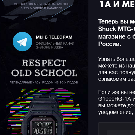
1A И М
СЕГОДНЯ 08 АВГУСТА И НА G-STORE
6 923 МОДЕЛИ В КАТАЛОГЕ
Теперь вы м
Shock MTG-
магазине с 
России.
Узнать больш
можете из на
для вас полн
ознакомим вас
ЛЕГЕНДАРНЫЕ ЧАСЫ РОДОМ ИЗ 80-Х ГОДОВ
Если же вы н
G1000RG-1A и
вы можете доб
уведомление, 