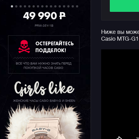
собираютс
49 990
P
технологи
данная мо
притягате
PRW-35Y-1B
Ниже вы может
технологи
Casio MTG-G1
повышенно
ОСТЕРЕГАЙТЕСЬ
гасящий л
ПОДДЕЛОК!
придает е
ВСЕ ЧТО ВАМ НУЖНО ЗНАТЬ ПЕРЕД
Часы полн
ПОКУПКОЙ ЧАСОВ CASIO
центробеж
получили 
достигает
синхрониз
атомными 
ЖЕНСКИЕ ЧАСЫ CASIO BABY-G И SHEEN
встроенны
Стоит отм
сегодня д
первое по