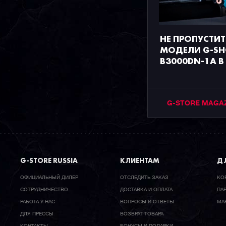
НЕ ПРОПУСТИТ
МОДЕЛИ G-SH
B3000DN-1A В
G-STORE MAGA
G-STORE RUSSIA
КЛИЕНТАМ
ДЛ
ОФИЦИАЛЬНЫЙ ДИЛЕР
ОТСЛЕДИТЬ ЗАКАЗ
КО
CОТРУДНИЧЕСТВО
ДОСТАВКА И ОПЛАТА
ПА
РАБОТА У НАС
ВОПРОСЫ И ОТВЕТЫ
МА
ДЛЯ ПРЕССЫ
ВОЗВРАТ ТОВАРА