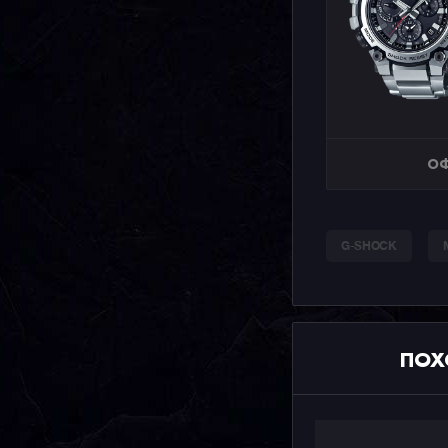
ОФ
G-SHOCK
ПОХ