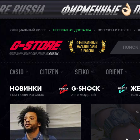
ОФИЦИАЛЬНЫЙ ДИЛЕР
БЕСПЛАТНАЯ ДОСТАВКА
ВОПРОСЫ И ОТВЕТЫ
ОФИЦИАЛЬНЫЙ
МАГАЗИН CASIO
В РОССИИ
MADE WITH HEART AND PRIDE IN
RUSSIA
CASIO
CITIZEN
SEIKO
ORIENT
НОВИНКИ
G-SHOCK
ЖЕ
BA
1133 НОВИНКИ CASIO
2110 МОДЕЛЕЙ
1029
G