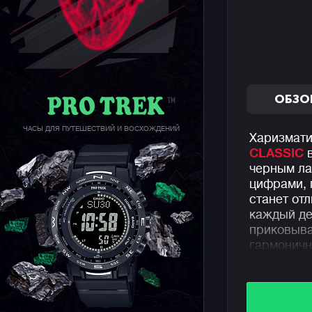
ОБЗО
ЧАСЫ ДЛЯ ПУТЕШЕСТВИЙ И ВОСХОЖДЕНИЙ
Харизмати
CLASSIC
в
черным ла
цифрами, 
станет от
каждый де
приковыва
гармоничн
Модель вы
корпусе и
звеньями,