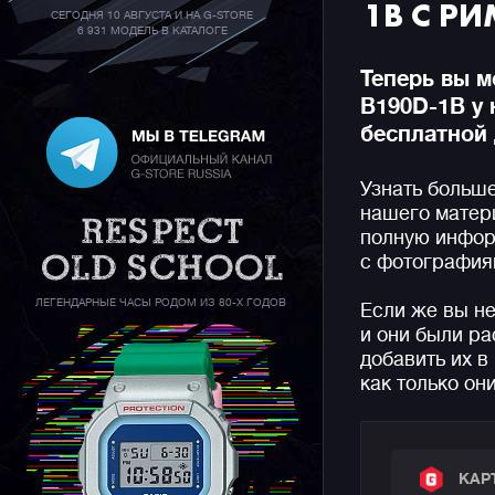
1B С Р
СЕГОДНЯ 10 АВГУСТА И НА G-STORE
6 931 МОДЕЛЬ В КАТАЛОГЕ
Теперь вы м
B190D-1B у 
бесплатной 
Узнать больш
нашего матер
полную инфор
с фотографиям
ЛЕГЕНДАРНЫЕ ЧАСЫ РОДОМ ИЗ 80-Х ГОДОВ
Если же вы н
и они были р
добавить их в
как только он
КАР