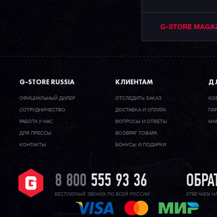
G-STORE MAGA
G-STORE RUSSIA
КЛИЕНТАМ
ДЛ
ОФИЦИАЛЬНЫЙ ДИЛЕР
ОТСЛЕДИТЬ ЗАКАЗ
КО
CОТРУДНИЧЕСТВО
ДОСТАВКА И ОПЛАТА
ПА
РАБОТА У НАС
ВОПРОСЫ И ОТВЕТЫ
МА
ДЛЯ ПРЕССЫ
ВОЗВРАТ ТОВАРА
КОНТАКТЫ
БОНУСЫ И ПОДАРКИ
8 800
555 93 36
ОБРА
БЕСПЛАТНЫЙ ЗВОНОК ПО ВСЕЙ РОССИИ
ОТВЕЧАЕМ Н