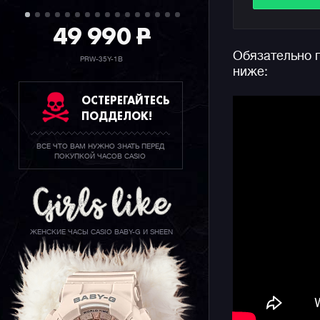
зеркальну
49 990
P
Также на 
Обязательно 
или брызг
PRW-35Y-1B
ниже:
сроком слу
в месяц.
ОСТЕРЕГАЙТЕСЬ
ПОДДЕЛОК!
Напомним,
аутентичн
ВСЕ ЧТО ВАМ НУЖНО ЗНАТЬ ПЕРЕД
простым к
ПОКУПКОЙ ЧАСОВ CASIO
серьезног
подходит 
многофунк
аксессуар
ЖЕНСКИЕ ЧАСЫ CASIO BABY-G И SHEEN