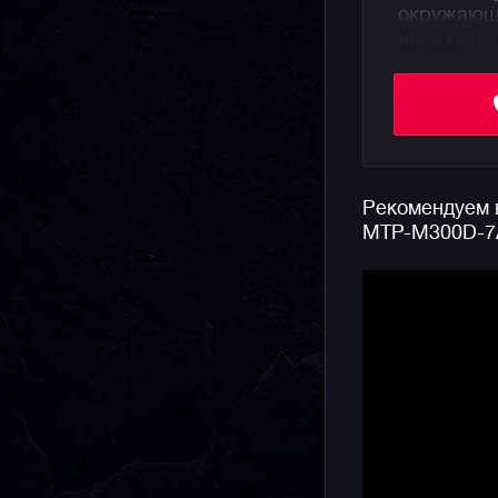
окружающи
иной обра
Часы пред
субциферб
недели, а
5 Бар.
Рекомендуем в
Особеннос
MTP-M300D-7
фазы Луны
Индикатор
новолуние
убывающу
Напомним,
аутентичн
простым к
серьезног
подходит 
многофунк