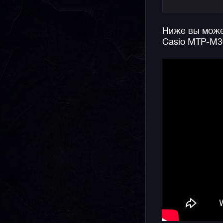
Особеннос
Ниже вы может
фазы Луны
Casio MTP-M3
Индикатор
новолуние
убывающу
Напомним,
аутентичн
простым к
серьезног
подходит 
многофунк
аксессуар