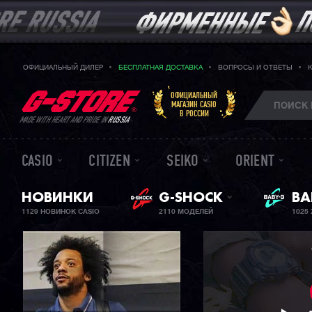
ОФИЦИАЛЬНЫЙ ДИЛЕР
БЕСПЛАТНАЯ ДОСТАВКА
ВОПРОСЫ И ОТВЕТЫ
ОФИЦИАЛЬНЫЙ
МАГАЗИН CASIO
В РОССИИ
MADE WITH HEART AND PRIDE IN
RUSSIA
CASIO
CITIZEN
SEIKO
ORIENT
НОВИНКИ
G-SHOCK
ЖЕ
BA
1129 НОВИНОК CASIO
2110 МОДЕЛЕЙ
1025