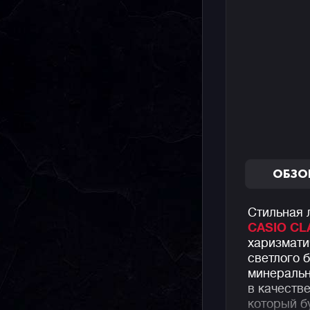
ОБЗО
Стильная 
CASIO CL
харизмат
светлого 
минеральн
в качеств
который б