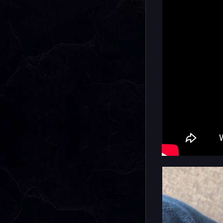
убывающу
Напомним,
аутентичн
простым к
серьезног
подходит 
многофунк
аксессуар