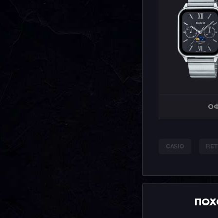
ОФ
CASIO
RET
ПОХ