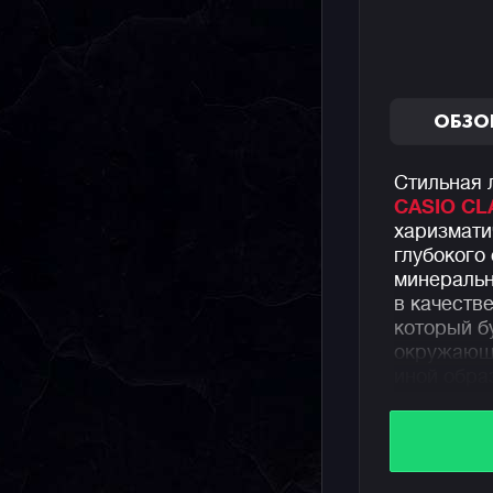
ОБЗО
Стильная 
CASIO CL
харизмат
глубокого
минеральн
в качеств
который б
окружающи
иной обра
Часы пред
субциферб
недели, а