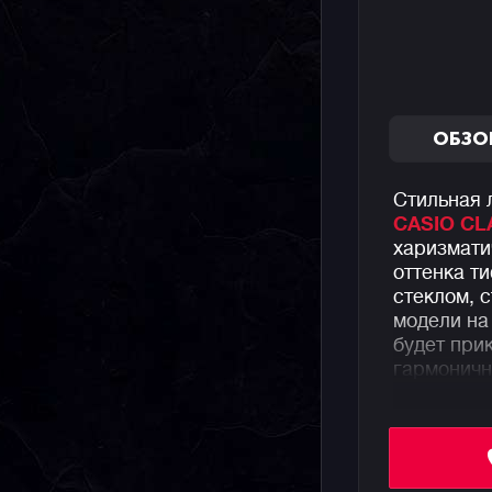
ОБЗО
Стильная 
CASIO CL
харизмат
оттенка т
стеклом, 
модели на
будет при
гармоничн
Часы пред
субциферб
недели, а
5 Бар.