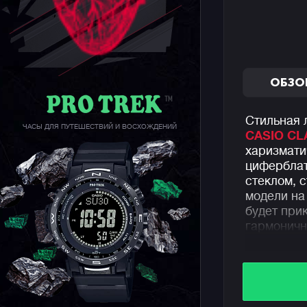
ОБЗО
Стильная 
ЧАСЫ ДЛЯ ПУТЕШЕСТВИЙ И ВОСХОЖДЕНИЙ
CASIO CL
харизмат
цифербла
стеклом, 
модели на
будет при
гармоничн
Часы пред
субциферб
недели, а
5 Бар.