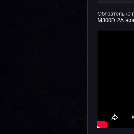
5 Бар.
Обязательно п
Особеннос
M300D-2A ниж
фазы Луны
Индикатор
новолуние
убывающу
Напомним,
аутентичн
простым к
серьезног
подходит 
многофунк
аксессуар