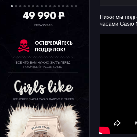
Особеннос
49 990
P
Ниже мы подго
фазы Луны
часами Casio
Индикатор
PRW-35Y-1B
новолуние
убывающу
ОСТЕРЕГАЙТЕСЬ
ПОДДЕЛОК!
Напомним,
аутентичн
ВСЕ ЧТО ВАМ НУЖНО ЗНАТЬ ПЕРЕД
простым к
ПОКУПКОЙ ЧАСОВ CASIO
серьезног
подходит 
многофунк
аксессуар
ЖЕНСКИЕ ЧАСЫ CASIO BABY-G И SHEEN