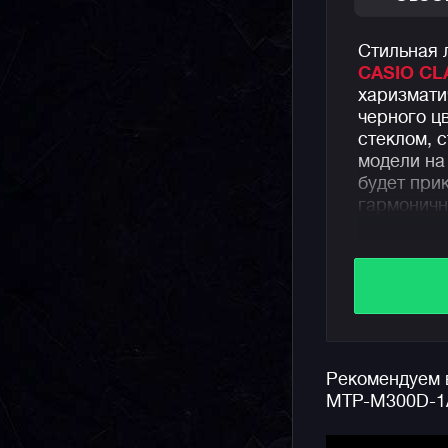
Стильная 
CASIO CL
харизмат
черного ц
стеклом, 
модели на
будет при
гармоничн
Часы пред
субциферб
недели, а
5 Бар.
Особеннос
Рекомендуем в
фазы Луны
MTP-M300D-1
Индикатор
новолуние