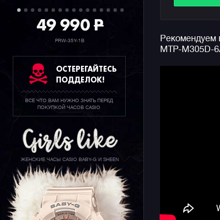
недели, а
5 Бар.
49 990
P
Рекомендуем в
Особеннос
PRW-35Y-1B
MTP-M305D-6
фазы Луны
Индикатор
ОСТЕРЕГАЙТЕСЬ
новолуние
ПОДДЕЛОК!
убывающу
ВСЕ ЧТО ВАМ НУЖНО ЗНАТЬ ПЕРЕД
Напомним,
ПОКУПКОЙ ЧАСОВ CASIO
аутентичн
простым к
серьезног
подходит 
многофунк
ЖЕНСКИЕ ЧАСЫ CASIO BABY-G И SHEEN
аксессуар