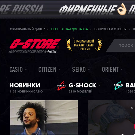
ОФИЦИАЛЬНЫЙ ДИЛЕР
БЕСПЛАТНАЯ ДОСТАВКА
ВОПРОСЫ И ОТВЕТЫ
ОФИЦИАЛЬНЫЙ
МАГАЗИН CASIO
В РОССИИ
MADE WITH HEART AND PRIDE IN
RUSSIA
CASIO
CITIZEN
SEIKO
ORIENT
НОВИНКИ
G-SHOCK
ЖЕ
BA
1133 НОВИНКИ CASIO
2110 МОДЕЛЕЙ
1029
G