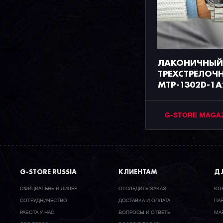
ЛАКОНИЧНЫЙ
ТРЕХСТРЕЛОЧН
MTP-1302D-1A
G-STORE MAGA
G-STORE RUSSIA
КЛИЕНТАМ
ДЛ
ОФИЦИАЛЬНЫЙ ДИЛЕР
ОТСЛЕДИТЬ ЗАКАЗ
КО
CОТРУДНИЧЕСТВО
ДОСТАВКА И ОПЛАТА
ПА
РАБОТА У НАС
ВОПРОСЫ И ОТВЕТЫ
МА