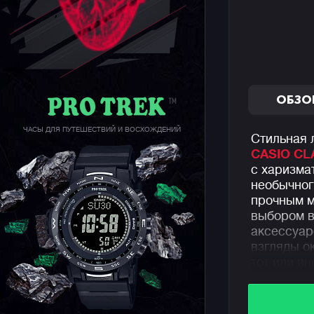
ОБЗО
ЧАСЫ ДЛЯ ПУТЕШЕСТВИЙ И ВОСХОЖДЕНИЙ
Стильная 
CASIO CL
с харизма
необычног
прочным м
выбором в
аксессуар
взгляды о
тот или ин
Часы пред
субциферб