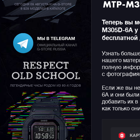
MTP-M3
СЕГОДНЯ 09 АВГУСТА И НА G-STORE
6 928 МОДЕЛЕЙ В КАТАЛОГЕ
Теперь вы м
M305D-6A у 
бесплатной 
Узнать больш
нашего матер
полную инфор
с фотографиям
ЛЕГЕНДАРНЫЕ ЧАСЫ РОДОМ ИЗ 80-Х ГОДОВ
Если же вы н
6A и они был
добавить их в
как только он
КАР