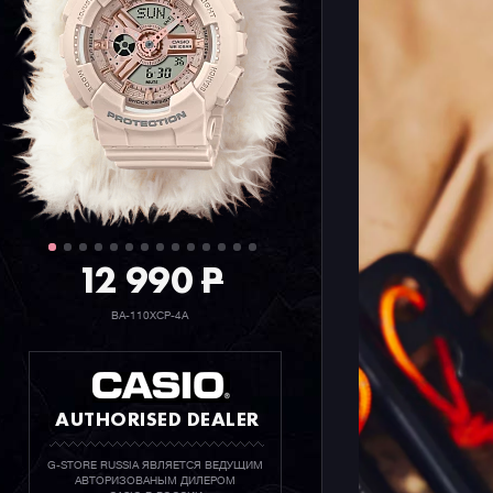
Стоит отд
корпуса, 
биопласти
органичес
или кукуру
ранее.
12 990
P
BA-110XCP-4A
AUTHORISED DEALER
G-STORE RUSSIA ЯВЛЯЕТСЯ ВЕДУЩИМ
АВТОРИЗОВАНЫМ ДИЛЕРОМ