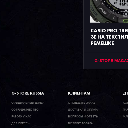
CASIO PRO TRE
3E НА ТЕКСТ
РЕМЕШКЕ
G-STORE MAGA
G-STORE RUSSIA
КЛИЕНТАМ
ДЛ
ОФИЦИАЛЬНЫЙ ДИЛЕР
ОТСЛЕДИТЬ ЗАКАЗ
КО
CОТРУДНИЧЕСТВО
ДОСТАВКА И ОПЛАТА
ПА
РАБОТА У НАС
ВОПРОСЫ И ОТВЕТЫ
МА
ДЛЯ ПРЕССЫ
ВОЗВРАТ ТОВАРА