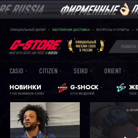
ОФИЦИАЛЬНЫЙ ДИЛЕР
БЕСПЛАТНАЯ ДОСТАВКА
ВОПРОСЫ И ОТВЕТЫ
ОФИЦИАЛЬНЫЙ
МАГАЗИН CASIO
В РОССИИ
MADE WITH HEART AND PRIDE IN
RUSSIA
CASIO
CITIZEN
SEIKO
ORIENT
НОВИНКИ
G-SHOCK
ЖЕ
BA
1129 НОВИНОК CASIO
2110 МОДЕЛЕЙ
1025
G-STO