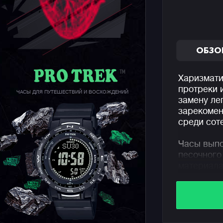
ОБЗО
Харизмати
протреки 
ЧАСЫ ДЛЯ ПУТЕШЕСТВИЙ И ВОСХОЖДЕНИЙ
замену л
зарекомен
среди сот
Часы выпо
песочного
материала
фактурный
закаленно
обновленн
компактне