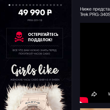
Обратим в
49 990
P
Ниже предста
внутри на
Trek PRG-340
разных цв
акцент на
PRW-35Y-1B
повторно 
при этом 
ОСТЕРЕГАЙТЕСЬ
фото ниже
ПОДДЕЛОК!
На борту 
ВСЕ ЧТО ВАМ НУЖНО ЗНАТЬ ПЕРЕД
компас и 
ПОКУПКОЙ ЧАСОВ CASIO
восходе С
более дес
Без сомне
традицию 
ЖЕНСКИЕ ЧАСЫ CASIO BABY-G И SHEEN
240 и ста
путешеств
времяпров
миру.