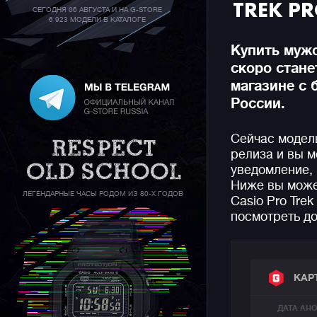
TREK PR
СЕГОДНЯ 06 АВГУСТА И НА G-STORE
6 923 МОДЕЛИ В КАТАЛОГЕ
Купить мужс
скоро стан
магазине с 
России.
Сейчас модель
релиза и вы м
уведомление, 
Ниже вы може
ЛЕГЕНДАРНЫЕ ЧАСЫ РОДОМ ИЗ 80-Х ГОДОВ
Casio Pro Tre
посмотреть до
КАР
ДАТА АН