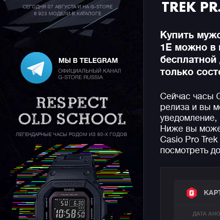
TREK P
СЕГОДНЯ 07 АВГУСТА И НА G-STORE
6 923 МОДЕЛИ В КАТАЛОГЕ
Купить мужс
1E можно в
бесплатной 
только сост
Сейчас часы 
релиза и вы м
уведомление, 
Ниже вы може
ЛЕГЕНДАРНЫЕ ЧАСЫ РОДОМ ИЗ 80-Х ГОДОВ
Casio Pro Tre
посмотреть до
КАР
ДАТА АН