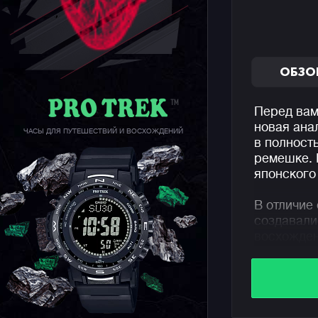
ОБЗО
Перед вам
новая ана
ЧАСЫ ДЛЯ ПУТЕШЕСТВИЙ И ВОСХОЖДЕНИЙ
в полност
ремешке. 
японского
В отличие
создавали
восхожден
датчиками
трекинга 
основная 
запястье.
впечатляю