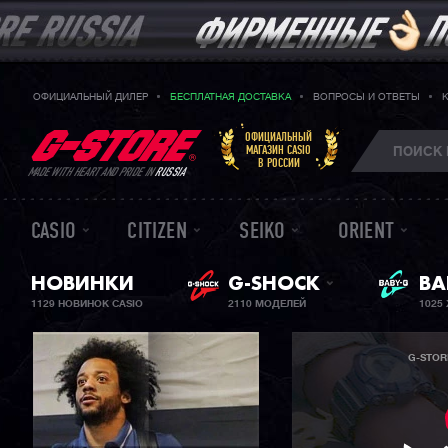
ОФИЦИАЛЬНЫЙ ДИЛЕР
БЕСПЛАТНАЯ ДОСТАВКА
ВОПРОСЫ И ОТВЕТЫ
ОФИЦИАЛЬНЫЙ
МАГАЗИН CASIO
В РОССИИ
MADE WITH HEART AND PRIDE IN
RUSSIA
CASIO
CITIZEN
SEIKO
ORIENT
НОВИНКИ
G-SHOCK
ЖЕ
BA
1129 НОВИНОК CASIO
2110 МОДЕЛЕЙ
1025
G-STOR