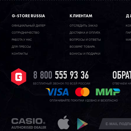
G-STORE RUSSIA
КЛИЕНТАМ
ДЛ
ОФИЦИАЛЬНЫЙ ДИЛЕР
ОТСЛЕДИТЬ ЗАКАЗ
КО
CОТРУДНИЧЕСТВО
ДОСТАВКА И ОПЛАТА
ПА
РАБОТА У НАС
ВОПРОСЫ И ОТВЕТЫ
МА
ДЛЯ ПРЕССЫ
ВОЗВРАТ ТОВАРА
КОНТАКТЫ
БОНУСЫ И ПОДАРКИ
8 800
555 93 36
ОБРА
БЕСПЛАТНЫЙ ЗВОНОК ПО ВСЕЙ РОССИИ
ОТВЕЧАЕМ Н
ОПЛАЧИВАЙТЕ ПОКУПКИ УДОБНО И БЕЗОПАСНО