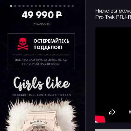
49 990
P
Ниже вы может
На борту 
Pro Trek PRJ
метров, с
через блю
PRW-35Y-1B
виде солн
отображен
ОСТЕРЕГАЙТЕСЬ
возможнос
ПОДДЕЛОК!
на карте 
время и д
ВСЕ ЧТО ВАМ НУЖНО ЗНАТЬ ПЕРЕД
функций!
ПОКУПКОЙ ЧАСОВ CASIO
Отдельно 
стилизова
часов с ф
повороте 
ЖЕНСКИЕ ЧАСЫ CASIO BABY-G И SHEEN
защищены 
интересно
встретите
Casio. А 
ремешка з