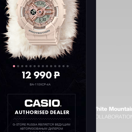
ваших пох
12 990
P
BA-110XCP-4A
AUTHORISED DEALER
G-STORE RUSSIA ЯВЛЯЕТСЯ ВЕДУЩИМ
АВТОРИЗОВАНЫМ ДИЛЕРОМ