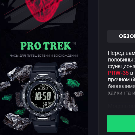
ОБЗО
Перед вам
ЧАСЫ ДЛЯ ПУТЕШЕСТВИЙ И ВОСХОЖДЕНИЙ
половины 
функциона
PRW-35
в 
прочном б
биополиме
хайкинга 
Модель яв
30
, получ
компактне
грамм.