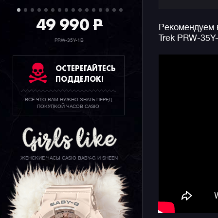
На борту м
датчик): т
49 990
P
Рекомендуем в
также дан
Trek PRW-35Y-
автоматич
PRW-35Y-1B
стекло, о
циферблат
ОСТЕРЕГАЙТЕСЬ
сюда солн
ПОДДЕЛОК!
времени и
уверенным
ВСЕ ЧТО ВАМ НУЖНО ЗНАТЬ ПЕРЕД
востребов
ПОКУПКОЙ ЧАСОВ CASIO
ЖЕНСКИЕ ЧАСЫ CASIO BABY-G И SHEEN