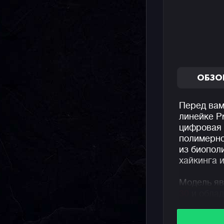
ОБЗО
Перед вам
линейке P
цифровая 
полимерно
из биопол
хайкинга 
Модель яв
30
и облад
получила 
компактне