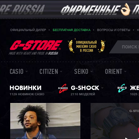
ОФИЦИАЛЬНЫЙ ДИЛЕР
БЕСПЛАТНАЯ ДОСТАВКА
ВОПРОСЫ И ОТВЕТЫ
ОФИЦИАЛЬНЫЙ
МАГАЗИН CASIO
В РОССИИ
MADE WITH HEART AND PRIDE IN
RUSSIA
CASIO
CITIZEN
SEIKO
ORIENT
НОВИНКИ
G-SHOCK
BA
ЖЕ
1129 НОВИНОК CASIO
2110 МОДЕЛЕЙ
1025
G-ST