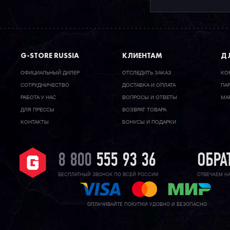
G-STORE RUSSIA
КЛИЕНТАМ
ДЛ
ОФИЦИАЛЬНЫЙ ДИЛЕР
ОТСЛЕДИТЬ ЗАКАЗ
КО
CОТРУДНИЧЕСТВО
ДОСТАВКА И ОПЛАТА
ПА
РАБОТА У НАС
ВОПРОСЫ И ОТВЕТЫ
МА
ДЛЯ ПРЕССЫ
ВОЗВРАТ ТОВАРА
КОНТАКТЫ
БОНУСЫ И ПОДАРКИ
8 800
555 93 36
ОБРА
БЕСПЛАТНЫЙ ЗВОНОК ПО ВСЕЙ РОССИИ
ОТВЕЧАЕМ Н
ОПЛАЧИВАЙТЕ ПОКУПКИ УДОБНО И БЕЗОПАСНО