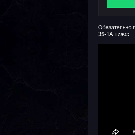
грамм.
На борту м
датчик): т
Обязательно п
также дан
35-1A ниже:
автоматич
стекло, о
циферблат
сюда солн
времени и
уверенным
востребов