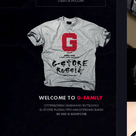
CASIO В РОССИИ
WELCOME TO
G-FAMILY
ОТПРАВЛЯЕМ ИМЕННУЮ ФУТБОЛКУ
G-STORE RUSSIA ПРИ НАКОПЛЕНИИ ВАМИ
90 000 G-БОНУСОВ