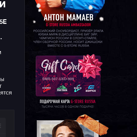
ИИ
-5E
.
и
ны
т
вятся
ПОДАРОЧНАЯ КАРТА
G-STORE RUSSIA
ТЫСЯЧА ЧАСОВ В ОДНОМ ПОДАРКЕ!