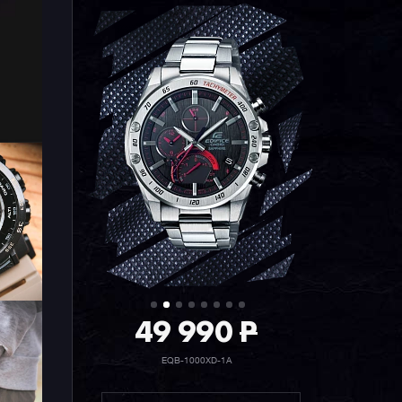
49 990
P
EQB-1000XD-1A