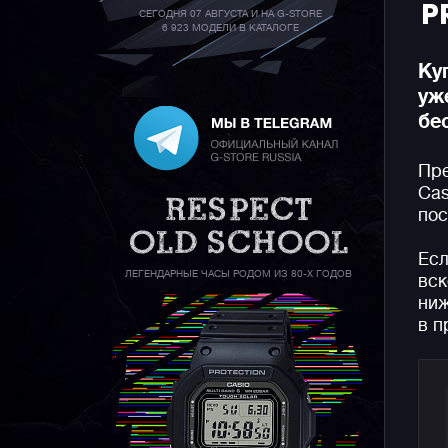
P
СЕГОДНЯ 07 АВГУСТА И НА G-STORE
6 923 МОДЕЛИ В КАТАЛОГЕ
Ку
уж
бе
Пре
Cas
пос
Есл
ЛЕГЕНДАРНЫЕ ЧАСЫ РОДОМ ИЗ 80-Х ГОДОВ
вск
ниж
в п