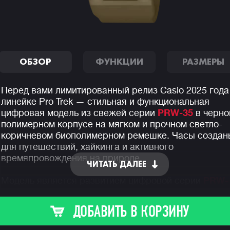
ОБЗОР
ФУНКЦИИ
РАЗМЕРЫ
Перед вами лимитированный релиз Casio 2025 года
линейке Pro Trek — стильная и функциональная
цифровая модель из свежей серии
PRW-35
в черно
полимерном корпусе на мягком и прочном светло-
коричневом биополимерном ремешке. Часы создан
для путешествий, хайкинга и активного
времяпровождения на природе.
ЧИТАТЬ ДАЛЕЕ
Модель является развитием цифровой серии
PRW-
30
, получила внешний рестайлинг, стала еще немно
компактнее и легче своего предшественника на 20
ДОБАВИТЬ В КОРЗИНУ
грамм.