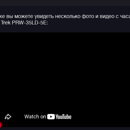
Особенностью модели является их циферблат,
полностью покрытый необрайтовым составом,
е вы можете увидеть несколько фото и видео с час
благодаря этому, циферблат часов стильно и
 Trek PRW-35LD-5E:
необычно светится в темноте даже без включения
основной подсветки дисплея (смотрите доп фото
ниже).
На борту модели вы найдете Triple Sensor (тройной
датчик): термометр, барометр, высотомер, компас, 
также данные о заходе и восходе Солнца, яркую
автоматическую подсветку, а прочное минеральное
стекло, окруженное стальным безелем, защищает
циферблат от механических повреждений. Добавьт
сюда солнечную батарею, радио-синхронизацию
времени и водозащиту до 100 метров, чтобы быть
уверенными, перед вами один из самых громких и
востребованных релизов Casio в 2025 году!