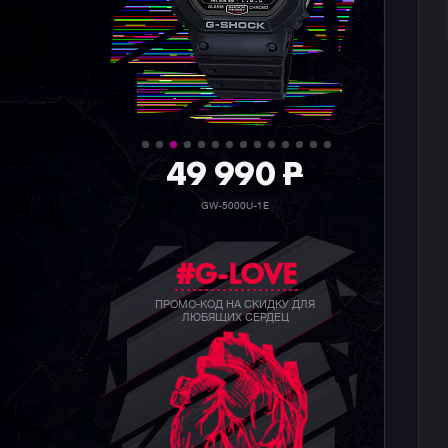
36 990
P
GW-5000HS-1E
#G-LOVE
ПРОМО-КОД НА СКИДКУ ДЛЯ
ЛЮБЯЩИХ СЕРДЕЦ