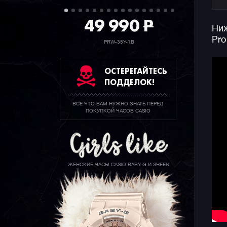
49 990
P
Ниж
Pro
PRW-35Y-1B
ОСТЕРЕГАЙТЕСЬ
ПОДДЕЛОК!
ВСЕ ЧТО ВАМ НУЖНО ЗНАТЬ ПЕРЕД
ПОКУПКОЙ ЧАСОВ CASIO
ЖЕНСКИЕ ЧАСЫ CASIO BABY-G И SHEEN