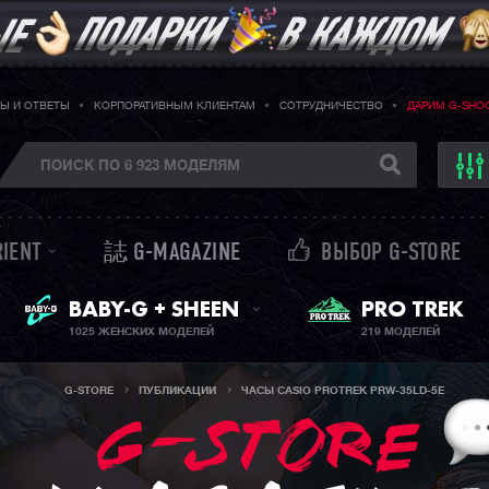
Ы И ОТВЕТЫ
КОРПОРАТИВНЫМ КЛИЕНТАМ
СОТРУДНИЧЕСТВО
ДАРИМ G-SHO
RIENT
誌 G-MAGAZINE
ВЫБОР G-STORE
ЖЕНСКИЕ ЧАСЫ
PRO TREK
BABY-G + SHEEN
1025 ЖЕНСКИХ МОДЕЛЕЙ
219 МОДЕЛЕЙ
G-STORE
ПУБЛИКАЦИИ
ЧАСЫ CASIO PROTREK PRW-35LD-5E