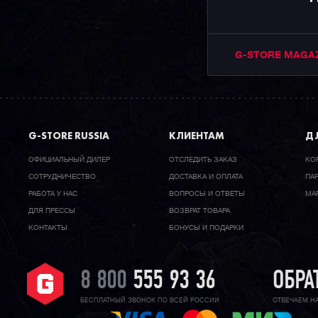
G-STORE MAGA
G-STORE RUSSIA
КЛИЕНТАМ
ДЛ
ОФИЦИАЛЬНЫЙ ДИЛЕР
ОТСЛЕДИТЬ ЗАКАЗ
КО
CОТРУДНИЧЕСТВО
ДОСТАВКА И ОПЛАТА
ПА
РАБОТА У НАС
ВОПРОСЫ И ОТВЕТЫ
МА
ДЛЯ ПРЕССЫ
ВОЗВРАТ ТОВАРА
КОНТАКТЫ
БОНУСЫ И ПОДАРКИ
8 800
555 93 36
ОБРА
БЕСПЛАТНЫЙ ЗВОНОК ПО ВСЕЙ РОССИИ
ОТВЕЧАЕМ Н