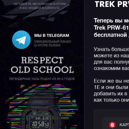
TREK P
СЕГОДНЯ 06 АВГУСТА И НА G-STORE
6 922 МОДЕЛИ В КАТАЛОГЕ
Теперь вы м
Trek PRW-61
бесплатной 
Узнать больше
можете из на
для вас полн
ознакомим вас
ЛЕГЕНДАРНЫЕ ЧАСЫ РОДОМ ИЗ 80-Х ГОДОВ
Если же вы не
1E и они были
добавить их в
как только он
КАР