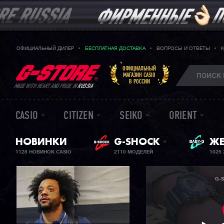
ОФИЦИАЛЬНЫЙ ДИЛЕР
БЕСПЛАТНАЯ ДОСТАВКА
ВОПРОСЫ И ОТВЕТЫ
ОФИЦИАЛЬНЫЙ
МАГАЗИН CASIO
В РОССИИ
MADE WITH HEART AND PRIDE IN
RUSSIA
CASIO
CITIZEN
SEIKO
ORIENT
НОВИНКИ
G-SHOCK
ЖЕ
BA
1128 НОВИНОК CASIO
2110 МОДЕЛЕЙ
1025
G-