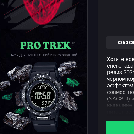
ОБЗО
ЧАСЫ ДЛЯ ПУТЕШЕСТВИЙ И ВОСХОЖДЕНИЙ
Хотите все
снегопада
релиз 202
черном к
эффектом 
совместно
(NACS-J) 
выполняет
питает вс
оседает н
горные ру
передали 