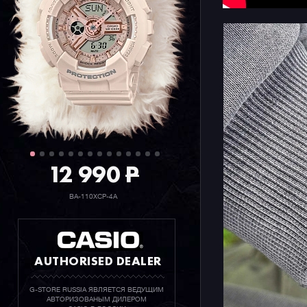
Да, тепер
возвращен
путешеств
окружающу
вызовут в
Отдельно 
которого 
часов. В 
полимер, 
12 990
P
кукурузы, 
Такой вид
BA-110XCP-4A
чистым и 
Также нап
SMART AC
AUTHORISED DEALER
интуитивн
функциям 
головки, 
G-STORE RUSSIA ЯВЛЯЕТСЯ ВЕДУЩИМ
АВТОРИЗОВАНЫМ ДИЛЕРОМ
заменяетс