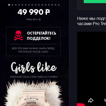
решения р
49 990
P
Задняя кр
Ниже мы подго
парящим б
PRW-35Y-1B
часами Pro Tr
находится
режимов п
ОСТЕРЕГАЙТЕСЬ
под клюв 
ПОДДЕЛОК!
Данные пр
ВСЕ ЧТО ВАМ НУЖНО ЗНАТЬ ПЕРЕД
корпуса, 
ПОКУПКОЙ ЧАСОВ CASIO
еще более
предшеств
В целом ж
узнаваем 
ЖЕНСКИЕ ЧАСЫ CASIO BABY-G И SHEEN
отметить 
барометр,
батарею и
подходят 
жителя со