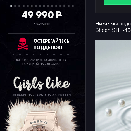
отображаю
49 990
P
метров.
Ниже мы подго
Напоминае
PRW-35Y-1B
Sheen SHE-45
линейка у
стальном 
ОСТЕРЕГАЙТЕСЬ
изысканно
ПОДДЕЛОК!
Особеннос
во всем м
ВСЕ ЧТО ВАМ НУЖНО ЗНАТЬ ПЕРЕД
моделях з
ПОКУПКОЙ ЧАСОВ CASIO
отделке ц
ЖЕНСКИЕ ЧАСЫ CASIO BABY-G И SHEEN