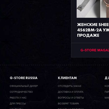
ЖЕНСКИЕ SHEE
4562BM-2A УЖ
ПРОДАЖЕ
G-STORE MAGA
G-STORE RUSSIA
КЛИЕНТАМ
ДЛ
ОФИЦИАЛЬНЫЙ ДИЛЕР
ОТСЛЕДИТЬ ЗАКАЗ
КО
CОТРУДНИЧЕСТВО
ДОСТАВКА И ОПЛАТА
ПА
РАБОТА У НАС
ВОПРОСЫ И ОТВЕТЫ
МА
ДЛЯ ПРЕССЫ
ВОЗВРАТ ТОВАРА