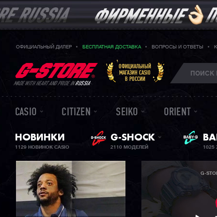
ОФИЦИАЛЬНЫЙ ДИЛЕР
БЕСПЛАТНАЯ ДОСТАВКА
ВОПРОСЫ И ОТВЕТЫ
ОФИЦИАЛЬНЫЙ
МАГАЗИН CASIO
В РОССИИ
MADE WITH HEART AND PRIDE IN
RUSSIA
CASIO
CITIZEN
SEIKO
ORIENT
НОВИНКИ
G-SHOCK
BA
ЖЕ
1129 НОВИНОК CASIO
2110 МОДЕЛЕЙ
1025
G-STO