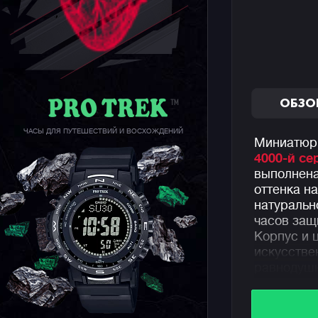
ОБЗО
ЧАСЫ ДЛЯ ПУТЕШЕСТВИЙ И ВОСХОЖДЕНИЙ
Миниатюрн
4000-й се
выполнена
оттенка н
натуральн
часов защ
Корпус и 
искусстве
равнодушн
окружающи
Помимо ве