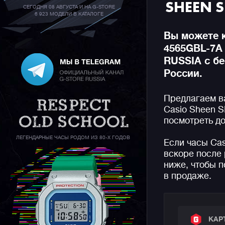
SHEEN 
СЕГОДНЯ 08 АВГУСТА И НА G-STORE
6 923 МОДЕЛИ В КАТАЛОГЕ
Вы можете к
4565GBL-7A
RUSSIA с бе
России.
Предлагаем в
Casio Sheen S
посмотреть до
ЛЕГЕНДАРНЫЕ ЧАСЫ РОДОМ ИЗ 80-Х ГОДОВ
Если часы Ca
вскоре после 
ниже, чтобы п
в продаже.
КАР