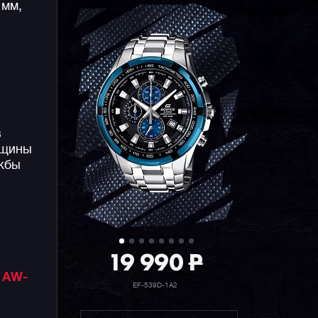
 мм,
в
лщины
ужбы
19 990
P
,
AW-
EF-539D-1A2