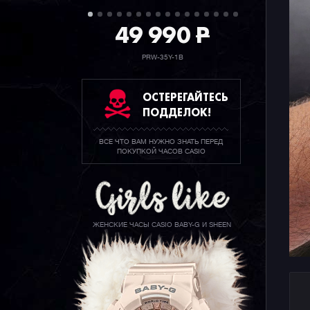
49 990
P
PRW-35Y-1B
ОСТЕРЕГАЙТЕСЬ
ПОДДЕЛОК!
ВСЕ ЧТО ВАМ НУЖНО ЗНАТЬ ПЕРЕД
ПОКУПКОЙ ЧАСОВ CASIO
ЖЕНСКИЕ ЧАСЫ CASIO BABY-G И SHEEN