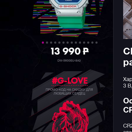
39 990
P
C
р
GW-B5600BC-1B
#G-LOVE
Хар
3 В
ПРОМО-КОД НА СКИДКУ ДЛЯ
ЛЮБЯЩИХ СЕРДЕЦ
Ос
C
CR2