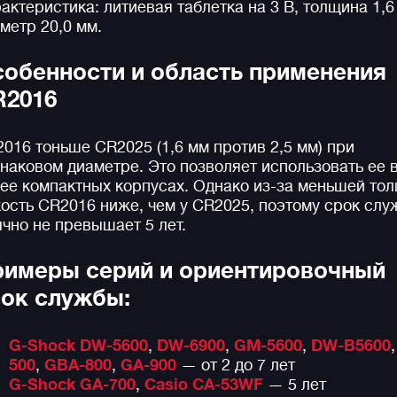
актеристика: литиевая таблетка на 3 В, толщина 1,6
метр 20,0 мм.
обенности и область применения
R2016
016 тоньше CR2025 (1,6 мм против 2,5 мм) при
наковом диаметре. Это позволяет использовать ее 
ее компактных корпусах. Однако из-за меньшей то
ость CR2016 ниже, чем у CR2025, поэтому срок сл
чно не превышает 5 лет.
имеры серий и ориентировочный
ок службы:
G-Shock DW-5600
,
DW-6900
,
GM-5600
,
DW-B5600
500
,
GBA-800
,
GA-900
— от 2 до 7 лет
G-Shock GA-700
,
Casio CA-53WF
— 5 лет