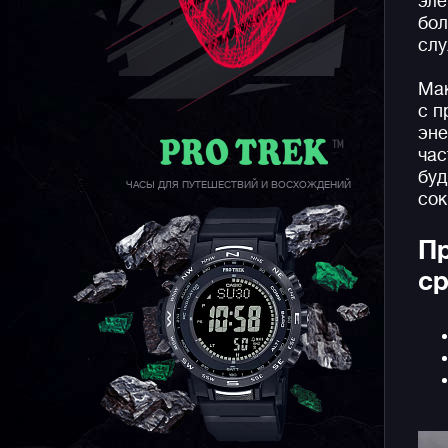
эле
бол
слу
Мак
с п
эне
час
буд
ЧАСЫ ДЛЯ ПУТЕШЕСТВИЙ И ВОСХОЖДЕНИЙ
сок
Пр
ср