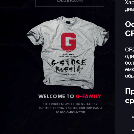
CASIO В РОССИИ
Хар
диа
Ос
C
CR2
оди
бол
емк
обы
Пр
WELCOME TO
G-FAMILY
ср
ОТПРАВЛЯЕМ ИМЕННУЮ ФУТБОЛКУ
G-STORE RUSSIA ПРИ НАКОПЛЕНИИ ВАМИ
90 000 G-БОНУСОВ