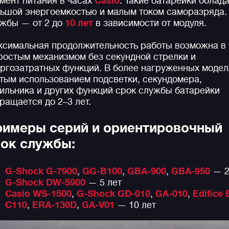
мент питания в часах
Casio
. Такие батарейки облад
ьшой энергоемкостью и малым током саморазряда.
жбы — от 2 до
10 лет
в зависимости от модуля.
симальная продолжительность работы возможна в 
ростым механизмом без секундной стрелки и
ргозатратных функций. В более нагруженных модел
тым использованием подсветки, секундомера,
ильника и других функций срок службы батарейки
ращается до 2–3 лет.
имеры серий и ориентировочный
ок службы:
G-Shock G-7900
,
GG-B100
,
GBA-900
,
GBA-950
— 2
G-Shock DW-5900
— 5 лет
Casio WS-1500
,
G-Shock GD-010
,
GA-010
,
Edifice 
C110
,
ERA-130D
,
GA-V01
— 10 лет