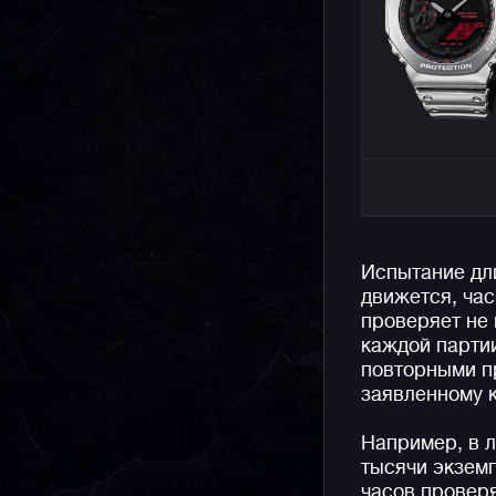
Испытание дли
движется, ча
проверяет не 
каждой партии
повторными пр
заявленному к
Например, в 
тысячи экзем
часов провер