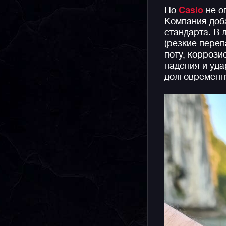
Но
Casio
не о
Компания доб
стандарта. В
(резкие переп
поту, коррози
падения и уда
долговременн