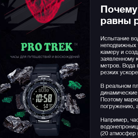
Почему
равны 
Испытание во
неподвижных 
камеру и созд
ЧАСЫ ДЛЯ ПУТЕШЕСТВИЙ И ВОСХОЖДЕНИЙ
заявленному к
метров. Вода 
резких ускоре
В реальном п
динамические 
Поэтому марки
погружению, а
Например, ч
водонепрониц
(20 атмосфер 