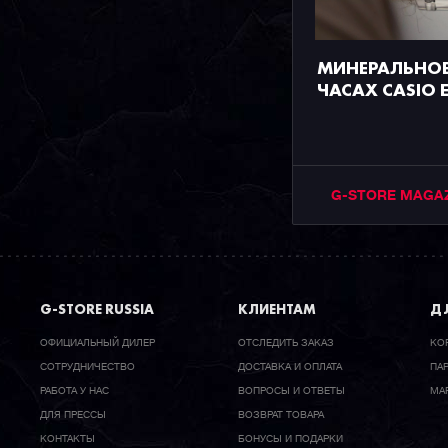
МИНЕРАЛЬНОЕ
ЧАСАХ CASIO E
G-STORE MAGA
G-STORE RUSSIA
КЛИЕНТАМ
ДЛ
ОФИЦИАЛЬНЫЙ ДИЛЕР
ОТСЛЕДИТЬ ЗАКАЗ
КО
CОТРУДНИЧЕСТВО
ДОСТАВКА И ОПЛАТА
ПА
РАБОТА У НАС
ВОПРОСЫ И ОТВЕТЫ
МА
ДЛЯ ПРЕССЫ
ВОЗВРАТ ТОВАРА
КОНТАКТЫ
БОНУСЫ И ПОДАРКИ