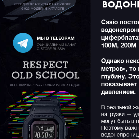
ВОДОН
СЕГОДНЯ 07 АВГУСТА И НА G-STORE
6 923 МОДЕЛИ В КАТАЛОГЕ
Casio посто
водонепрони
циферблата
100M, 200M и
Однако неко
метров», то
глубину. Эт
показывает 
ЛЕГЕНДАРНЫЕ ЧАСЫ РОДОМ ИЗ 80-Х ГОДОВ
давлением.
В реальной ж
нагрузки — уд
могут быть в 
Поэтому важн
водонепрониц