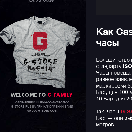
CASIO В РОССИИ
Как Ca
часы
Большинство
стандарту
ISO
Часы помещаю
равное заявл
маркировки 50
Бар, для 100 
WELCOME TO
G-FAMILY
10 Бар, для 2
ОТПРАВЛЯЕМ ИМЕННУЮ ФУТБОЛКУ
G-STORE RUSSIA ПРИ НАКОПЛЕНИИ ВАМИ
Так, часы
G-S
90 000 G-БОНУСОВ
Бар — они им
метров.