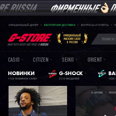
ОФИЦИАЛЬНЫЙ ДИЛЕР
БЕСПЛАТНАЯ ДОСТАВКА
ВОПРОСЫ И ОТВЕТЫ
ОФИЦИАЛЬНЫЙ
МАГАЗИН CASIO
В РОССИИ
MADE WITH HEART AND PRIDE IN
RUSSIA
CASIO
CITIZEN
SEIKO
ORIENT
НОВИНКИ
G-SHOCK
ЖЕ
BA
1129 НОВИНОК CASIO
2110 МОДЕЛЕЙ
1025
G-STORE
ПУБ