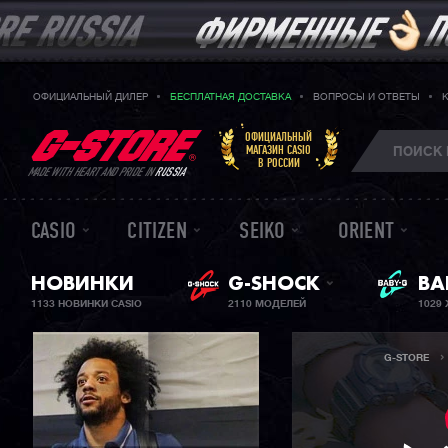
ОФИЦИАЛЬНЫЙ ДИЛЕР
БЕСПЛАТНАЯ ДОСТАВКА
ВОПРОСЫ И ОТВЕТЫ
ОФИЦИАЛЬНЫЙ
МАГАЗИН CASIO
В РОССИИ
MADE WITH HEART AND PRIDE IN
RUSSIA
CASIO
CITIZEN
SEIKO
ORIENT
НОВИНКИ
G-SHOCK
ЖЕ
BA
1133 НОВИНКИ CASIO
2110 МОДЕЛЕЙ
1029
G-STORE