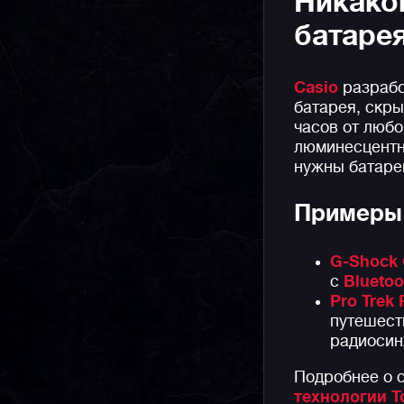
Никако
батаре
Casio
разрабо
батарея, скр
часов от любо
люминесцентн
нужны батаре
Примеры 
G-Shock
с
Blueto
Pro Trek
путешест
радиоси
Подробнее о 
технологии To