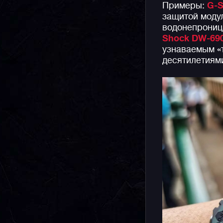
Примеры:
G-S
защитой модул
водонепроница
Shock DW-69
узнаваемым «
десятилетиями