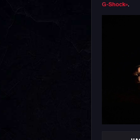
G‑Shock»
.