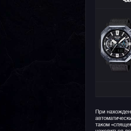
ЧА
При нахождени
автоматическ
таком «спящем