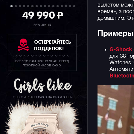
вылетом можн
49 990
P
время», а пос
домашним. Это
PRW-35Y-1B
Примеры 
ОСТЕРЕГАЙТЕСЬ
ПОДДЕЛОК!
G-Shock
для 38 го
ВСЕ ЧТО ВАМ НУЖНО ЗНАТЬ ПЕРЕД
Watches 
ПОКУПКОЙ ЧАСОВ CASIO
Автомати
Bluetoot
ЖЕНСКИЕ ЧАСЫ CASIO BABY-G И SHEEN