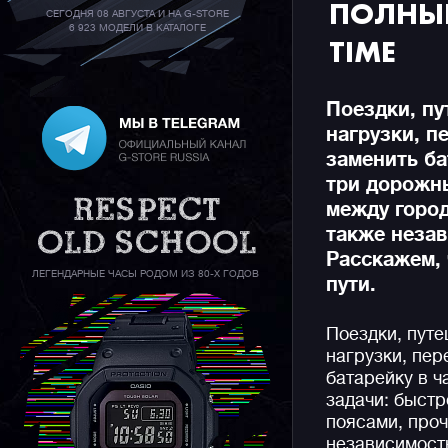
ПОЛНЫ
СЕГОДНЯ 08 АВГУСТА И НА G-STORE
6 923 МОДЕЛИ В КАТАЛОГЕ
TIME
Поездки, пу
нагрузки, п
заменить ба
три дорожн
между город
также незав
Расскажем, 
ЛЕГЕНДАРНЫЕ ЧАСЫ РОДОМ ИЗ 80-Х ГОДОВ
пути.
Поездки, путе
нагрузки, пер
батарейку в ч
задачи: быст
поясами, проч
независимость