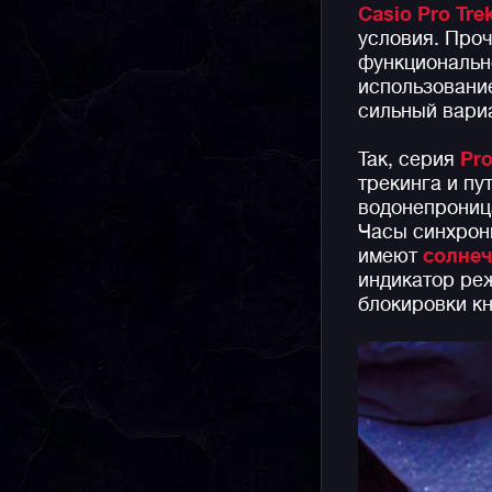
Casio Pro Tre
условия. Проч
функциональн
использование
сильный вариа
Так, серия
Pro
трекинга и пу
водонепроница
Часы синхрон
имеют
солне
индикатор ре
блокировки кн