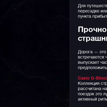
Для путешеств
пересадке или
пункта прибыт
Прочнос
страшн
Дорога — это 
встречаются 
выпускает ча
предположить,
Casio G-Shoc
Коллекция стр
рассчитана н
поездок это л
активный ритм