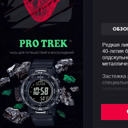
ОБЗО
Редкая ли
40-летия 
ЧАСЫ ДЛЯ ПУТЕШЕСТВИЙ И ВОСХОЖДЕНИЙ
олдскульн
металличе
Застежка 
специальн
закаливан
рекристал
дефекты м
прочностн
сверхтвер
крышка ча