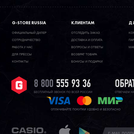
G-STORE RUSSIA
КЛИЕНТАМ
ДЛ
ОФИЦИАЛЬНЫЙ ДИЛЕР
ОТСЛЕДИТЬ ЗАКАЗ
КО
CОТРУДНИЧЕСТВО
ДОСТАВКА И ОПЛАТА
ПА
РАБОТА У НАС
ВОПРОСЫ И ОТВЕТЫ
МА
ДЛЯ ПРЕССЫ
ВОЗВРАТ ТОВАРА
КОНТАКТЫ
БОНУСЫ И ПОДАРКИ
8 800
555 93 36
ОБРА
БЕСПЛАТНЫЙ ЗВОНОК ПО ВСЕЙ РОССИИ
ОТВЕЧАЕМ Н
ОПЛАЧИВАЙТЕ ПОКУПКИ УДОБНО И БЕЗОПАСНО