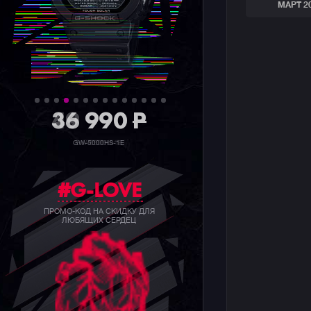
МАРТ 2
36 990
P
GW-5000HS-1E
#G-LOVE
ПРОМО-КОД НА СКИДКУ ДЛЯ
ЛЮБЯЩИХ СЕРДЕЦ