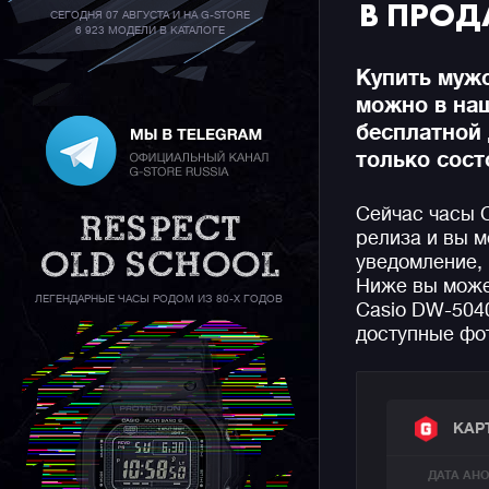
В ПРОД
СЕГОДНЯ 07 АВГУСТА И НА G-STORE
6 923 МОДЕЛИ В КАТАЛОГЕ
Купить муж
можно в на
бесплатной 
только сост
Сейчас часы 
релиза и вы м
уведомление, 
Ниже вы може
ЛЕГЕНДАРНЫЕ ЧАСЫ РОДОМ ИЗ 80-Х ГОДОВ
Casio DW-5040
доступные фот
КАР
ДАТА АН