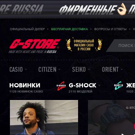
ОФИЦИАЛЬНЫЙ ДИЛЕР
БЕСПЛАТНАЯ ДОСТАВКА
ВОПРОСЫ И ОТВЕТЫ
ОФИЦИАЛЬНЫЙ
МАГАЗИН CASIO
В РОССИИ
MADE WITH HEART AND PRIDE IN
RUSSIA
CASIO
CITIZEN
SEIKO
ORIENT
НОВИНКИ
G-SHOCK
ЖЕ
BA
1129 НОВИНОК CASIO
2110 МОДЕЛЕЙ
1025
G-ST