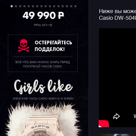
Особенная
49 990
P
Ниже вы может
кнопок, ц
Casio DW-504
крышка с 
переводит
PRW-35Y-1B
для насто
устраивае
ОСТЕРЕГАЙТЕСЬ
ПОДДЕЛОК!
ВСЕ ЧТО ВАМ НУЖНО ЗНАТЬ ПЕРЕД
Напомним,
ПОКУПКОЙ ЧАСОВ CASIO
выпустил
различных
ЖЕНСКИЕ ЧАСЫ CASIO BABY-G И SHEEN