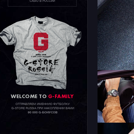
CASIO В РОССИИ
WELCOME TO
G-FAMILY
ОТПРАВЛЯЕМ ИМЕННУЮ ФУТБОЛКУ
G-STORE RUSSIA ПРИ НАКОПЛЕНИИ ВАМИ
90 000 G-БОНУСОВ