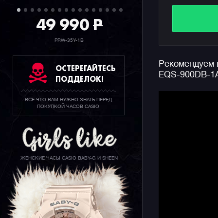
а циферб
стеклом.
49 990
P
Напоминае
PRW-35Y-1B
в коллекци
стальные 
Рекомендуем в
от солнеч
ОСТЕРЕГАЙТЕСЬ
EQS-900DB-1
своей вку
ПОДДЕЛОК!
современн
популярно
ВСЕ ЧТО ВАМ НУЖНО ЗНАТЬ ПЕРЕД
людей по 
ПОКУПКОЙ ЧАСОВ CASIO
ЖЕНСКИЕ ЧАСЫ CASIO BABY-G И SHEEN