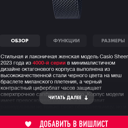
ОБЗОР
ФУНКЦИИ
РАЗМЕРЫ
Стильная и лаконичная женская модель Casio Shee
2023 года из
4000-й серии
в минималистичном
дизайне октагонового корпуса выполнена из
высококачественной стали черного цвета на меш
браслете миланского плетения, а черный
контрастный циферблат часов защищает
сверхпрочное сапфировое стекло. Корпус модели
ЧИТАТЬ ДАЛЕЕ
имеет превосходную отделку, и не оставит
равнодушным не только свою обладательницу, но и
окружающих, в чье поле зрения эти часы попадут.
ДОБАВИТЬ В ВИШЛИСТ
Помимо великолепного внешнего вида, часы