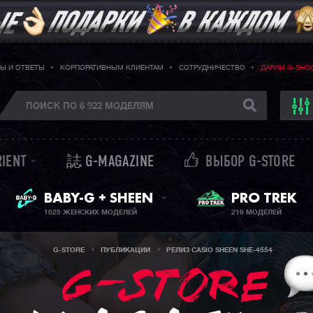
Ы И ОТВЕТЫ
КОРПОРАТИВНЫМ КЛИЕНТАМ
СОТРУДНИЧЕСТВО
ДАРИМ G-SHO
RIENT
誌 G-MAGAZINE
ВЫБОР G-STORE
ЖЕНСКИЕ ЧАСЫ
PRO TREK
BABY-G + SHEEN
1025 ЖЕНСКИХ МОДЕЛЕЙ
219 МОДЕЛЕЙ
G-STORE
ПУБЛИКАЦИИ
РЕЛИЗ CASIO SHEEN SHE-4554