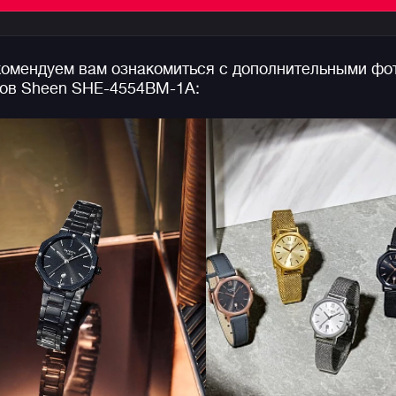
отображают текущую дату и имеют водозащиту до 
метров!
омендуем вам ознакомиться с дополнительными фо
Напоминаем, что коллекция
Casio Sheen
— это
ов Sheen SHE-4554BM-1A:
линейка ультра-стильных женских фешн-часов в
стальном корпусе, способных украсить собой само
изысканное и утонченное женское запястье.
Особенностью коллекции, сделавшей ее популярно
во всем мире, является использование во многих
моделях знаменитых кристаллов Swarovski® в
отделке циферблатов часов Sheen.