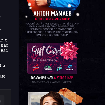
е
.
жете
 вас
 вас
4 и
ние,
ПОДАРОЧНАЯ КАРТА
G-STORE RUSSIA
ТЫСЯЧА ЧАСОВ В ОДНОМ ПОДАРКЕ!