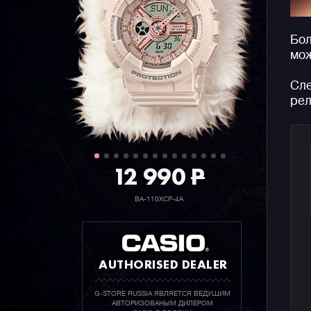
Бол
мож
Сле
рел
12 990
P
BA-110XCP-4A
AUTHORISED DEALER
G-STORE RUSSIA ЯВЛЯЕТСЯ ВЕДУЩИМ
АВТОРИЗОВАНЫМ ДИЛЕРОМ