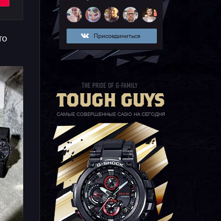
50
Присоединиться
то
е
й
САМЫЕ СОВЕРШЕННЫЕ CASIO НА СЕГОДНЯ