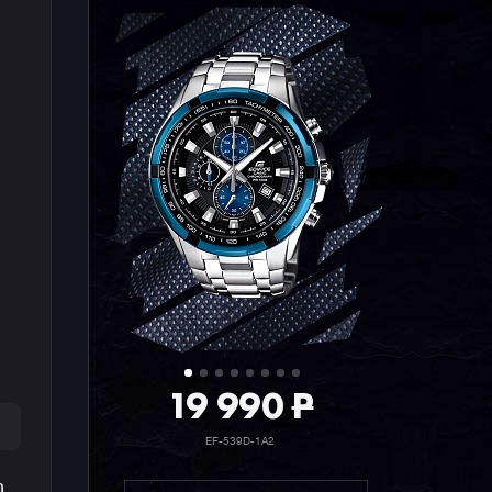
19 990
P
EF-539D-1A2
n