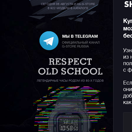
S
СЕГОДНЯ 06 АВГУСТА И НА G-STORE
6 922 МОДЕЛИ В КАТАЛОГЕ
Ку
мо
бе
Узн
из 
пол
с ф
ЛЕГЕНДАРНЫЕ ЧАСЫ РОДОМ ИЗ 80-Х ГОДОВ
Есл
они
доб
как