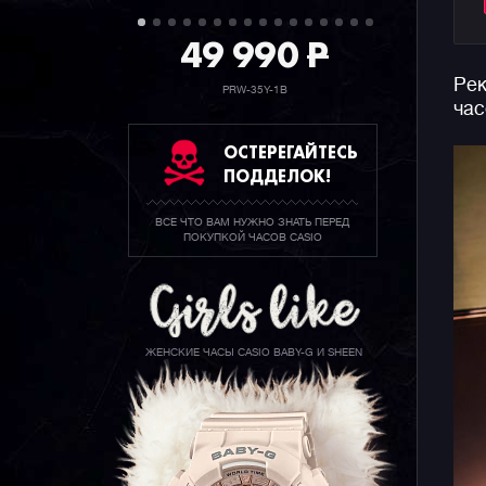
49 990
P
Рек
PRW-35Y-1B
час
ОСТЕРЕГАЙТЕСЬ
ПОДДЕЛОК!
ВСЕ ЧТО ВАМ НУЖНО ЗНАТЬ ПЕРЕД
ПОКУПКОЙ ЧАСОВ CASIO
ЖЕНСКИЕ ЧАСЫ CASIO BABY-G И SHEEN