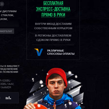
БЕСПЛАТНАЯ
ЭКСПРЕСС-ДОСТАВКА
м дисплеем
ПРЯМО В РУКИ
 стеклом,
шком,
ВНУТРИ МКАД ДОСТАВИМ
СОБСТВЕННЫМ КУРЬЕРОМ
ИФЕРБЛАТ
В РЕГИОНЫ ДОСТАВЛЯЕМ
СДЭКОМ ПРЯМО В РУКИ
РАЗЛИЧНЫЕ
СПОСОБЫ ОПЛАТЫ
АСЫ В ВИШЛИСТ
УВЕДОМЛЕНИЕ
ИХ ПОЯВЛЕНИИ
R-535BL-
35BL-1A4V,
L-1A4MER
Ю