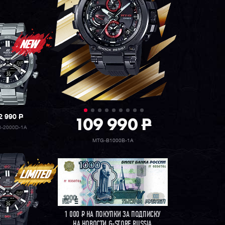
2 990
P
109 990
P
-2000D-1A
MTG-B1000B-1A
1 000
Р
НА ПОКУПКИ ЗА ПОДПИСКУ
НА НОВОСТИ G-STORE RUSSIA