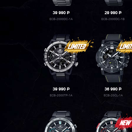
39 990
P
29 990
P
ECB-2000DC-1A
ECB-2000DC-1B
39 990
P
36 990
P
ECB-2000TP-1A
ECB-20CL-1A