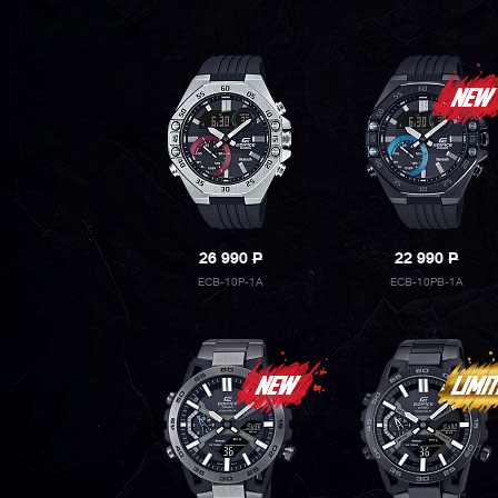
26 990
P
22 990
P
ECB-10P-1A
ECB-10PB-1A