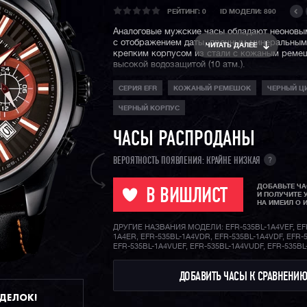
РЕЙТИНГ:
0
ID МОДЕЛИ: 890
Аналоговые мужские часы обладают неоновы
с отображением даты, прочным минеральным
ЧИТАТЬ ДАЛЕЕ
крепким корпусом из стали с кожаным реме
высокой водозащитой (10 атм.).
СЕРИЯ EFR
КОЖАНЫЙ РЕМЕШОК
ЧЕРНЫЙ Ц
ЧЕРНЫЙ КОРПУС
ЧАСЫ РАСПРОДАНЫ
?
ВЕРОЯТНОСТЬ ПОЯВЛЕНИЯ: КРАЙНЕ НИЗКАЯ
ДОБАВЬТЕ Ч
В ВИШЛИСТ
И ПОЛУЧИТЕ 
НА ИМЕИЛ О 
ДРУГИЕ НАЗВАНИЯ МОДЕЛИ: EFR-535BL-1A4VEF, EF
1A4ER, EFR-535BL-1A4VDR, EFR-535BL-1A4VDF, EFR-5
EFR-535BL-1A4VUEF, EFR-535BL-1A4VUDF, EFR-535B
ДОБАВИТЬ ЧАСЫ К СРАВНЕНИ
ДДЕЛОК!