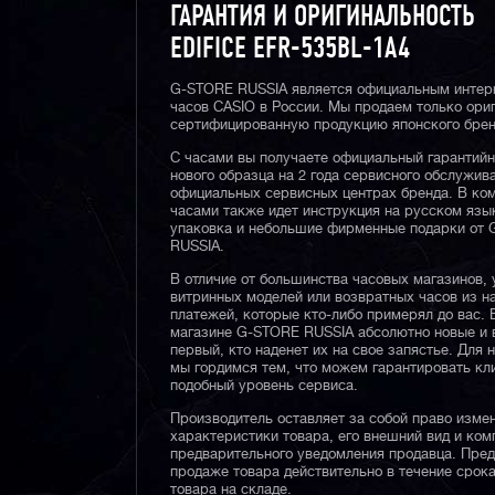
ГАРАНТИЯ И ОРИГИНАЛЬНОСТЬ
EDIFICE EFR-535BL-1A4
G-STORE RUSSIA является официальным интер
часов CASIO в России. Мы продаем только ори
сертифицированную продукцию японского брен
С часами вы получаете официальный гарантий
нового образца на 2 года сервисного обслужив
официальных сервисных центрах бренда. В ком
часами также идет инструкция на русском язы
упаковка и небольшие фирменные подарки от
RUSSIA.
В отличие от большинства часовых магазинов, 
витринных моделей или возвратных часов из 
платежей, которые кто-либо примерял до вас. 
магазине G-STORE RUSSIA абсолютно новые и 
первый, кто наденет их на свое запястье. Для 
мы гордимся тем, что можем гарантировать кл
подобный уровень сервиса.
Производитель оставляет за собой право изме
характеристики товара, его внешний вид и ком
предварительного уведомления продавца. Пре
продаже товара действительно в течение срока
товара на складе.