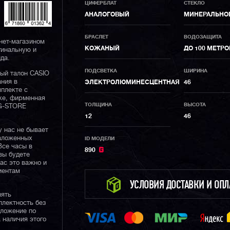
ЦИФЕРБЛАТ
СТЕКЛО
АНАЛОГОВЫЙ
МИНЕРАЛЬНО
БРАСЛЕТ
ВОДОЗАЩИТА
нет-магазином
КОЖАНЫЙ
ДО 100 МЕТРО
гинальную и
да.
ПОДСВЕТКА
ШИРИНА
ный талон CASIO
ания в
ЭЛЕКТРОЛЮМИНЕСЦЕНТНАЯ
46
плекте с
ке, фирменная
ТОЛЩИНА
ВЫСОТА
 G-STORE
12
46
у нас не бывает
наложенных
ID МОДЕЛИ
Все часы в
890
вы будете
нас это важно и
иентам
УСЛОВИЯ ДОСТАВКИ И ОП
нять
плектность без
дложение по
 наличия этого