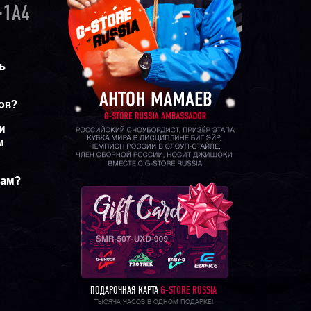
-1A4
ь
ов?
и
м
рам?
ПОДАРОЧНАЯ КАРТА
G-STORE RUSSIA
ТЫСЯЧА ЧАСОВ В ОДНОМ ПОДАРКЕ!