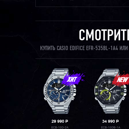
СМОТРИТ
КУПИТЬ CASIO EDIFICE EFR-535BL-1A4 И
29 990
P
34 990
P
ECB-10D-2A
ECB-10DB-1A