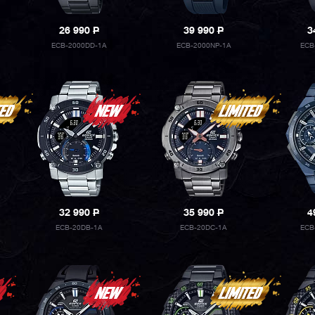
26 990
P
39 990
P
3
ECB-2000DD-1A
ECB-2000NP-1A
ECB
32 990
P
35 990
P
4
ECB-20DB-1A
ECB-20DC-1A
ECB