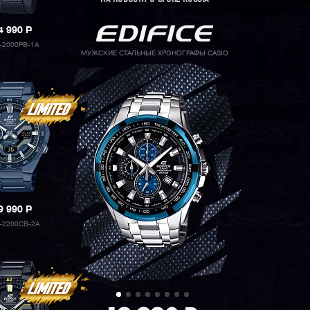
4 990
P
-2000PB-1A
МУЖСКИЕ СТАЛЬНЫЕ ХРОНОГРАФЫ CASIO
9 990
P
-2200CB-2A