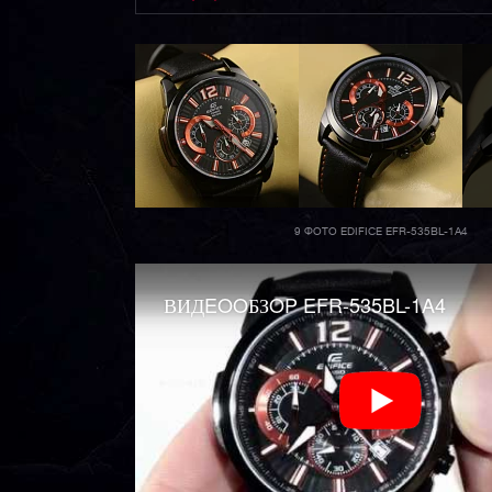
9 ФОТО EDIFICE EFR-535BL-1A4
ВИДEOOБЗOP EFR-535BL-1A4