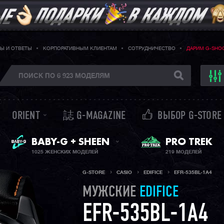
Ы И ОТВЕТЫ
КОРПОРАТИВНЫМ КЛИЕНТАМ
СОТРУДНИЧЕСТВО
ДАРИМ G-SHO
ORIENT
誌 G-MAGAZINE
ВЫБОР G-STORE
ЖЕНСКИЕ ЧАСЫ
BABY-G + SHEEN
PRO TREK
1025 ЖЕНСКИХ МОДЕЛЕЙ
219 МОДЕЛЕЙ
G-STORE
CASIO
EDIFICE
EFR-535BL-1A4
МУЖСКИЕ
EDIFICE
EFR-535BL-1A4