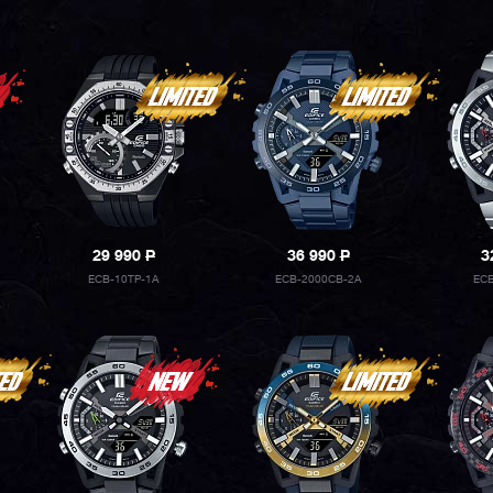
29 990
P
36 990
P
3
ECB-10TP-1A
ECB-2000CB-2A
ECB