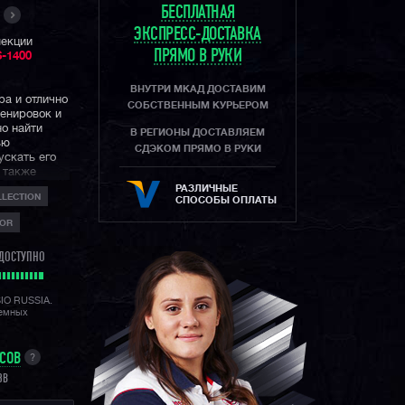
БЕСПЛАТНАЯ
ЭКСПРЕСС-ДОСТАВКА
лекции
ПРЯМО В РУКИ
-1400
ВНУТРИ МКАД ДОСТАВИМ
ра и отлично
СОБСТВЕННЫМ КУРЬЕРОМ
ренировок и
о найти
В РЕГИОНЫ ДОСТАВЛЯЕМ
ью
СДЭКОМ ПРЯМО В РУКИ
ускать его
 также
е таймера,
РАЗЛИЧНЫЕ
LLECTION
СПОСОБЫ ОПЛАТЫ
TOR
ой
 плавания,
ДОСТУПНО
k
, однако
 партнером
й и вызовов.
SIO RUSSIA.
лемных
ладшая
 и базовым
е не
УСОВ
?
200 метров,
уара на
8B
ной жизни.