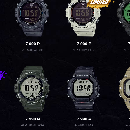
7 990
P
7 990
P
AE-1500WH-8B
AE-1500WH-8B2
AE-
7 990
P
7 990
P
AE-1500WHX-3A
AE-1600H-1A
AE