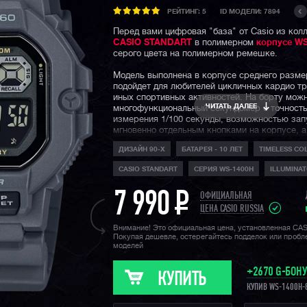
РЕЙТИНГ:
5
ID МОДЕЛИ: 7894
Перед вами цифровая "база" от Casio из кол
CASIO STANDART
в полимерном
корпусе WS
серого цвета на полимерном ремешке.
Модель выполнена в корпусе среднего разме
подойдет для любителей цикличных кардио т
иных спортивных активностей. На борту можн
ЧИТАТЬ ДАЛЕЕ
многофункциональный секундомер с точност
измерения 1/100 секунды, возможностью зап
мгновенно отдельным кнопками на корпусе, а
памятью на 60 кругов. Также отметим наличи
ДИЗАЙН 90-Х
БАТАРЕЯ - 10 ЛЕТ
TIMELESS CO
будильников и ежечасного сигнала.
CASIO STANDART
СЕРИЯ WS-1400H
ILLUMINA
Модель не обладает специальной ударопрочн
конструкцией и полноценной водозащитой для
7 990
P
как старшие собратья из
ОФИЦИАЛЬНАЯ
коллекции G-Shoc
точно станет отличным выбором и надежным
ЦЕНА CASIO RUSSIA
на каждый день без экстремальных испытани
Внимание! Это официальная цена, установленная CA
Покупая дешевле, остерегайтесь подделок или проб
Напомним, что серия
Casio Standart
— это м
моделей
линейка часов CASIO с простой конструкцией
функционалом. Это надежные модели, которы
+2670 G-БОН
обладают ударопрочностью и водозащитой в 
КУПИТЬ
однако идеально подходят в качестве аксесс
КУПИВ WS-1400H-
каждый день в условиях городской и загород