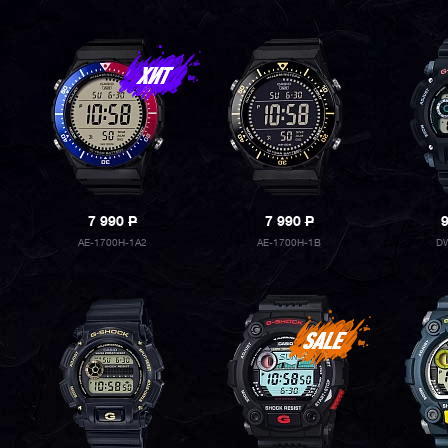
7 990
P
7 990
P
AE-1700H-1A2
AE-1700H-1B
DW