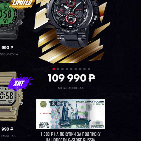
7 990
P
1500WHC-1A
109 990
P
MTG-B1000B-1A
7 990
P
1 000
Р
НА ПОКУПКИ ЗА ПОДПИСКУ
-1600H-5A
НА НОВОСТИ G-STORE RUSSIA