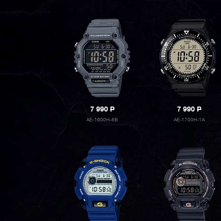
7 990
P
7 990
P
AE-1600H-8B
AE-1700H-1A