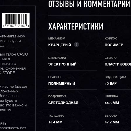
ОТЗЫВЫ И КОММЕНТАРИ
ХАРАКТЕРИСТИКИ
нет-магазином
МЕХАНИЗМ
КОРПУС
гинальную и
?
КВАРЦЕВЫЙ
ПОЛИМЕР
да.
ный талон CASIO
ЦИФЕРБЛАТ
СТЕКЛО
ания в
плекте с
ЭЛЕКТРОННЫЙ
ПЛАСТИКОВО
ке, фирменная
 G-STORE
БРАСЛЕТ
ВОДОЗАЩИТА
ПОЛИМЕРНЫЙ
10 БАР
у нас не бывает
наложенных
Все часы в
ПОДСВЕТКА
ШИРИНА
вы будете
СВЕТОДИОДНАЯ
44.5 ММ
нас это важно и
иентам
ТОЛЩИНА
ВЫСОТА
13.4 ММ
47.2 ММ
нять
плектность без