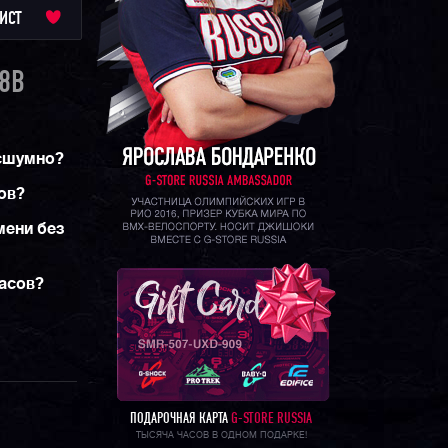
ИСТ
8B
есшумно?
ов?
мени без
часов?
ПОДАРОЧНАЯ КАРТА
G-STORE RUSSIA
ТЫСЯЧА ЧАСОВ В ОДНОМ ПОДАРКЕ!