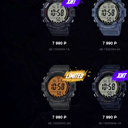
7 990
P
7 990
P
AE-1500WH-1A
AE-1500WH-2A
7 990
P
7 990
P
AE-1500WHC-8A
AE-1500WHX-1A