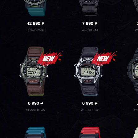
42 990
P
7 990
P
PRW-35Y-3E
W-220H-1A
W
8 990
P
8 990
P
W-220HF-3A
W-220HF-8A
WS