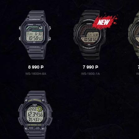
8 990
P
7 990
P
WS-1600H-8A
WS-1800-1A
W