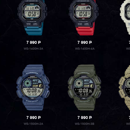
7 990
P
7 990
P
WS-1400H-3A
WS-1400H-4A
WS
7 990
P
7 990
P
WS-1500H-2A
WS-1500H-3B
WS