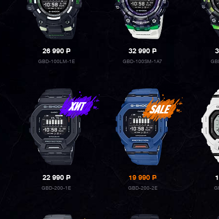
26 990
P
32 990
P
3
GBD-100LM-1E
GBD-100SM-1A7
GB
22 990
P
19 990
P
1
GBD-200-1E
GBD-200-2E
G