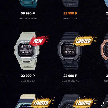
59 990
P
22 990
P
2
GBD-H2000-2E
GBX-100-1E
G
22 990
P
22 990
P
3
GBX-100-8A
GBX-100NS-1E
GB