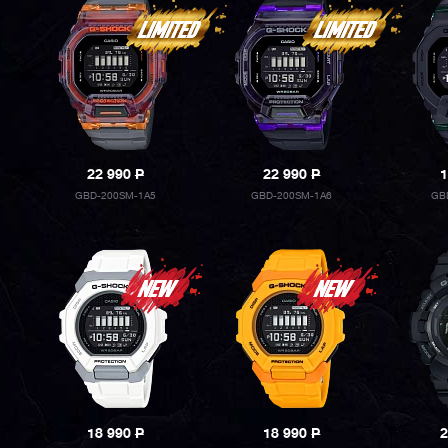
22 990
P
22 990
P
1
GBD-200SM-1A5
GBD-200SM-1A6
GB
18 990
P
18 990
P
2