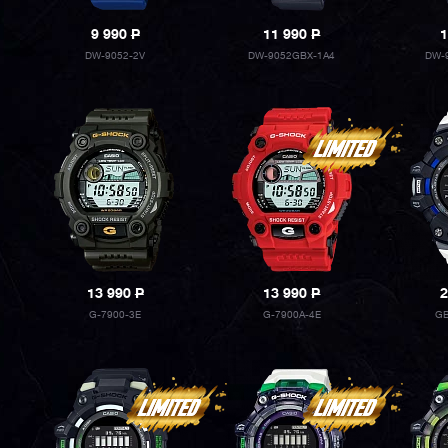
9 990
P
11 990
P
1
DW-9052-2V
DW-9052GBX-1A4
DW-
13 990
P
13 990
P
2
G-7900-3E
G-7900A-4E
GB