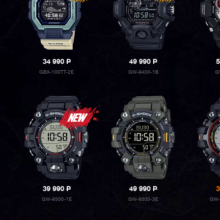
34 990
P
49 990
P
5
GBX-100TT-2E
GW-9400-1B
G
39 990
P
49 990
P
3
GW-9500-1E
GW-9500-3E
GW-