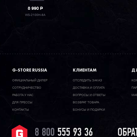
8 990
P
WS-2100H-8A
G-STORE RUSSIA
КЛИЕНТАМ
ДЛ
ОФИЦИАЛЬНЫЙ ДИЛЕР
ОТСЛЕДИТЬ ЗАКАЗ
КО
CОТРУДНИЧЕСТВО
ДОСТАВКА И ОПЛАТА
ПА
РАБОТА У НАС
ВОПРОСЫ И ОТВЕТЫ
МА
ДЛЯ ПРЕССЫ
ВОЗВРАТ ТОВАРА
КОНТАКТЫ
БОНУСЫ И ПОДАРКИ
8 800
555 93 36
ОБРА