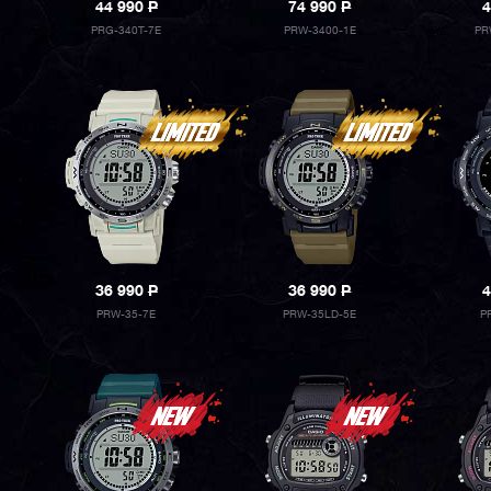
44 990
P
74 990
P
4
PRG-340T-7E
PRW-3400-1E
PR
36 990
P
36 990
P
4
PRW-35-7E
PRW-35LD-5E
P