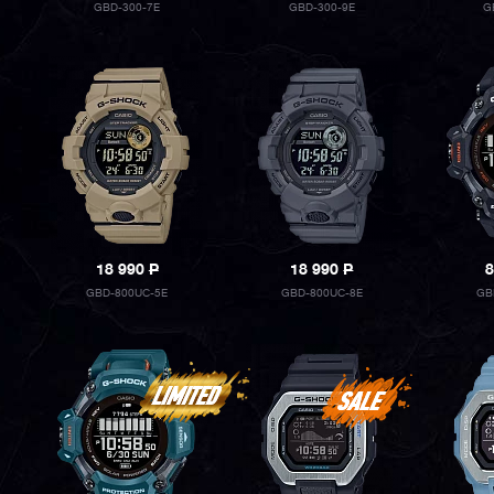
GBD-300-7E
GBD-300-9E
G
18 990
P
18 990
P
8
GBD-800UC-5E
GBD-800UC-8E
GB