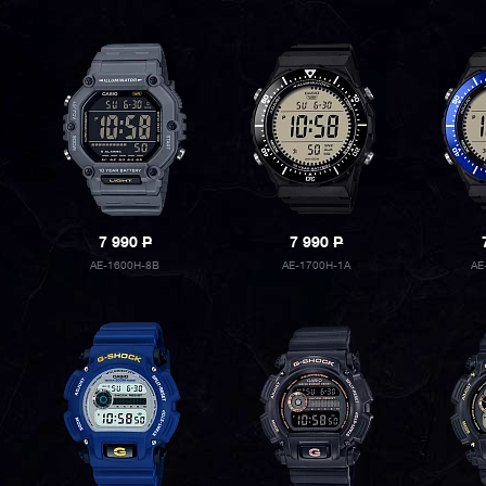
7 990
P
7 990
P
AE-1600H-8B
AE-1700H-1A
AE