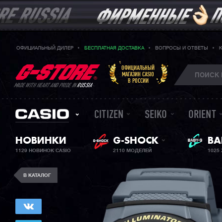
ОФИЦИАЛЬНЫЙ ДИЛЕР
БЕСПЛАТНАЯ ДОСТАВКА
ВОПРОСЫ И ОТВЕТЫ
ОФИЦИАЛЬНЫЙ
МАГАЗИН CASIO
В РОССИИ
MADE WITH HEART AND PRIDE IN
RUSSIA
CITIZEN
SEIKO
ORIENT
НОВИНКИ
G-SHOCK
ЖЕ
BA
1129 НОВИНОК CASIO
2110 МОДЕЛЕЙ
1025
В КАТАЛОГ