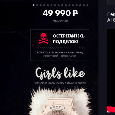
49 990
P
Рек
A1
PRW-35Y-1B
ОСТЕРЕГАЙТЕСЬ
ПОДДЕЛОК!
ВСЕ ЧТО ВАМ НУЖНО ЗНАТЬ ПЕРЕД
ПОКУПКОЙ ЧАСОВ CASIO
ЖЕНСКИЕ ЧАСЫ CASIO BABY-G И SHEEN