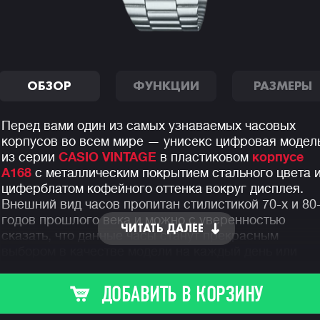
ОБЗОР
ФУНКЦИИ
РАЗМЕРЫ
Перед вами один из самых узнаваемых часовых
корпусов во всем мире — унисекс цифровая модел
из серии
CASIO VINTAGE
в пластиковом
корпусе
A168
с металлическим покрытием стального цвета 
циферблатом кофейного оттенка вокруг дисплея.
Внешний вид часов пропитан стилистикой 70-х и 80
годов прошлого века и можно с уверенностью
ЧИТАТЬ ДАЛЕЕ
сказать, что данные часы станут прекрасным
выбором в качестве модели на каждый день или
аксессуаром, который будет приковывать к себе
взгляды окружающих и сможет гармонично
ДОБАВИТЬ В КОРЗИНУ
дополнить тот или иной образ.