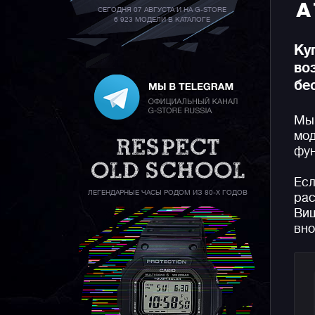
A
СЕГОДНЯ 07 АВГУСТА И НА G-STORE
6 923 МОДЕЛИ В КАТАЛОГЕ
Ку
во
бе
Мы 
мод
фун
Есл
ЛЕГЕНДАРНЫЕ ЧАСЫ РОДОМ ИЗ 80-Х ГОДОВ
рас
Виш
вно