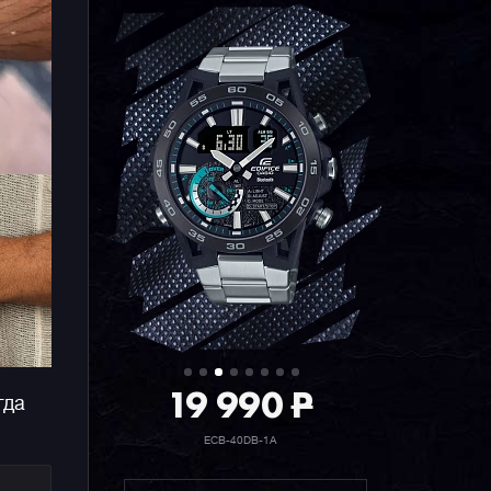
19 990
P
гда
ECB-40DB-1A