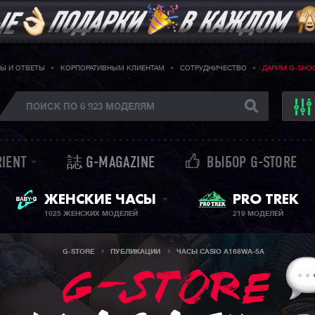
Ы И ОТВЕТЫ
КОРПОРАТИВНЫМ КЛИЕНТАМ
СОТРУДНИЧЕСТВО
ДАРИМ G-SHO
RIENT
誌 G-MAGAZINE
ВЫБОР G-STORE
BABY-G + SHEEN
ЖЕНСКИЕ ЧАСЫ
PRO TREK
1025 ЖЕНСКИХ МОДЕЛЕЙ
219 МОДЕЛЕЙ
G-STORE
ПУБЛИКАЦИИ
ЧАСЫ CASIO A168WA-5A