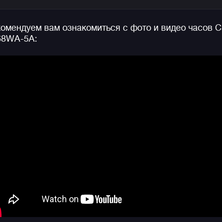
Напомним, что ретро коллекция Casio Vintage — это
линейка недорогих часов CASIO, внешний вид
омендуем вам ознакомиться с фото и видео часов C
которых отсылает нас прямиком к восьмидесятым
68WA-5A:
годам прошлого века и несмотря на свою ценовую
доступность, вы можете быть убеждены, что у данн
часов есть душа и свой характер.