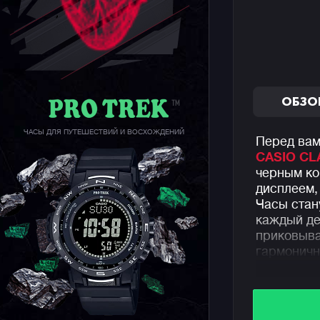
ОБЗО
ЧАСЫ ДЛЯ ПУТЕШЕСТВИЙ И ВОСХОЖДЕНИЙ
Перед вам
CASIO CL
черным ко
дисплеем,
Часы стан
каждый де
приковыва
гармоничн
Эти анало
полимерно
месяц и д