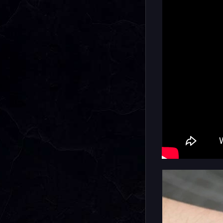
простым к
серьезног
подходит 
многофунк
аксессуар