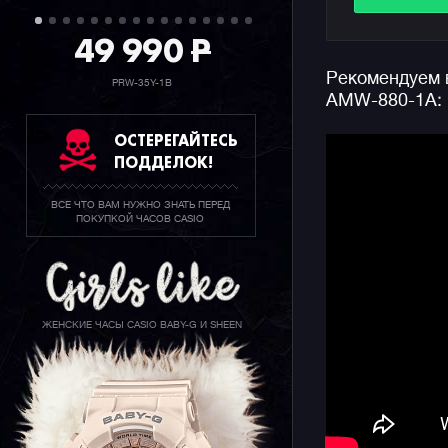
секундоме
ежечасный
49 990
P
или пароле
Рекомендуем в
лет.
PRW-35Y-1B
AMW-880-1A:
Напомним,
ОСТЕРЕГАЙТЕСЬ
аутентичн
ПОДДЕЛОК!
простым к
серьезног
ВСЕ ЧТО ВАМ НУЖНО ЗНАТЬ ПЕРЕД
подходит 
ПОКУПКОЙ ЧАСОВ CASIO
многофунк
аксессуар
ЖЕНСКИЕ ЧАСЫ CASIO BABY-G И SHEEN