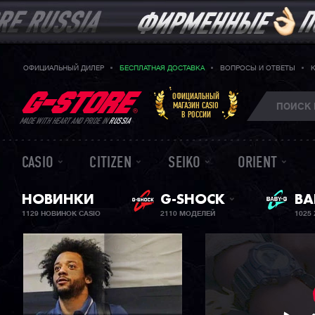
ОФИЦИАЛЬНЫЙ ДИЛЕР
БЕСПЛАТНАЯ ДОСТАВКА
ВОПРОСЫ И ОТВЕТЫ
ОФИЦИАЛЬНЫЙ
МАГАЗИН CASIO
В РОССИИ
MADE WITH HEART AND PRIDE IN
RUSSIA
CASIO
CITIZEN
SEIKO
ORIENT
НОВИНКИ
G-SHOCK
ЖЕ
BA
1129 НОВИНОК CASIO
2110 МОДЕЛЕЙ
1025