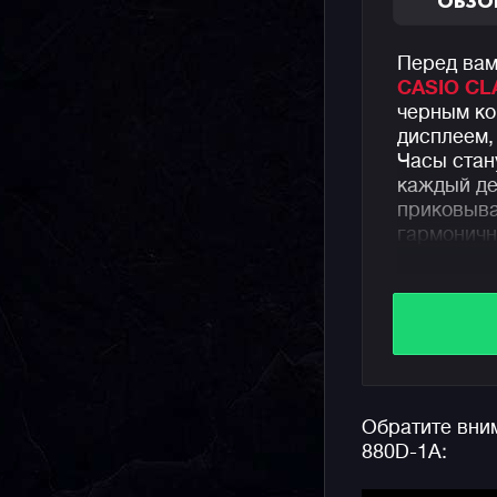
ОБЗО
Перед вам
CASIO CL
черным ко
дисплеем,
Часы стан
каждый де
приковыва
гармоничн
Эти анало
браслете 
недели, а
3 ежеднев
записную 
записей, а
Обратите вни
880D-1A:
Напомним,
аутентичн