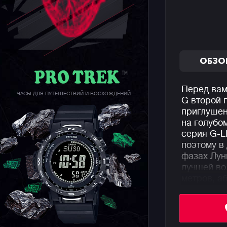
ОБЗО
Перед вам
ЧАСЫ ДЛЯ ПУТЕШЕСТВИЙ И ВОСХОЖДЕНИЙ
G второй 
приглушен
на голубо
серия G-L
поэтому в
фазах Лун
лучшей во
метров, а
абсолютны
водной ст
А если вы