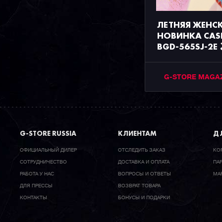
ЛЕТНЯЯ ЖЕНС
НОВИНКА CASI
BGD-565SJ-2E 
G-STORE MAGA
G-STORE RUSSIA
КЛИЕНТАМ
ДЛ
ОФИЦИАЛЬНЫЙ ДИЛЕР
ОТСЛЕДИТЬ ЗАКАЗ
КО
CОТРУДНИЧЕСТВО
ДОСТАВКА И ОПЛАТА
ПА
РАБОТА У НАС
ВОПРОСЫ И ОТВЕТЫ
МА
ДЛЯ ПРЕССЫ
ВОЗВРАТ ТОВАРА
КОНТАКТЫ
БОНУСЫ И ПОДАРКИ