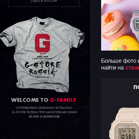
CASIO В РОССИИ
Больше фото 
найти на
стра
П
WELCOME TO
G-FAMILY
ОТПРАВЛЯЕМ ИМЕННУЮ ФУТБОЛКУ
G-STORE RUSSIA ПРИ НАКОПЛЕНИИ ВАМИ
90 000 G-БОНУСОВ