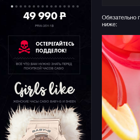
Эти бэбик
каждый ден
49 990
P
Обязательно 
офиса, до
ниже:
PRW-35Y-1B
ОСТЕРЕГАЙТЕСЬ
ПОДДЕЛОК!
ВСЕ ЧТО ВАМ НУЖНО ЗНАТЬ ПЕРЕД
ПОКУПКОЙ ЧАСОВ CASIO
ЖЕНСКИЕ ЧАСЫ CASIO BABY-G И SHEEN