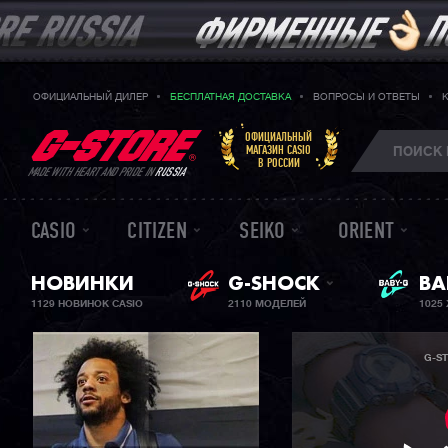
ОФИЦИАЛЬНЫЙ ДИЛЕР
БЕСПЛАТНАЯ ДОСТАВКА
ВОПРОСЫ И ОТВЕТЫ
ОФИЦИАЛЬНЫЙ
МАГАЗИН CASIO
В РОССИИ
MADE WITH HEART AND PRIDE IN
RUSSIA
CASIO
CITIZEN
SEIKO
ORIENT
НОВИНКИ
G-SHOCK
BA
ЖЕ
1129 НОВИНОК CASIO
2110 МОДЕЛЕЙ
1025
G-S