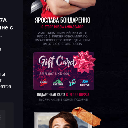
-7A
не с
.
и
ны
т
вятся
ПОДАРОЧНАЯ КАРТА
G-STORE RUSSIA
ТЫСЯЧА ЧАСОВ В ОДНОМ ПОДАРКЕ!