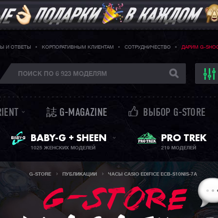
Ы И ОТВЕТЫ
КОРПОРАТИВНЫМ КЛИЕНТАМ
СОТРУДНИЧЕСТВО
ДАРИМ G-SHO
RIENT
誌 G-MAGAZINE
ВЫБОР G-STORE
ЖЕНСКИЕ ЧАСЫ
PRO TREK
BABY-G + SHEEN
1025 ЖЕНСКИХ МОДЕЛЕЙ
219 МОДЕЛЕЙ
G-STORE
ПУБЛИКАЦИИ
ЧАСЫ CASIO EDIFICE ECB-S10NIS-7A