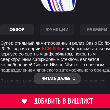
ОБЗОР
ФУНКЦИИ
РАЗМЕРЫ
Супер стильный лимитированный релиз Casio Edific
2025 года из серии
ECB-S10
в небольшом стальном
корпусе со светлым циферблатом, покрытым
сверхпрочным сапфировым стеклом, является
коллаборацией Casio и Nissan Nismo — гоночным
подразделением японского автомобильного бренда
ЧИТАТЬ ДАЛЕЕ
За основу дизайна модели взяты цвета заводской
команды Nissan, а на ремешке часов вы найдете
названия всех моделей гоночных авто команды, с
которыми Nismo завоевывали титулы с 1984 по 199
ДОБАВИТЬ В ВИШЛИСТ
года.