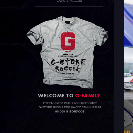
CASIO В РОССИИ
WELCOME TO
G-FAMILY
ОТПРАВЛЯЕМ ИМЕННУЮ ФУТБОЛКУ
G-STORE RUSSIA ПРИ НАКОПЛЕНИИ ВАМИ
90 000 G-БОНУСОВ