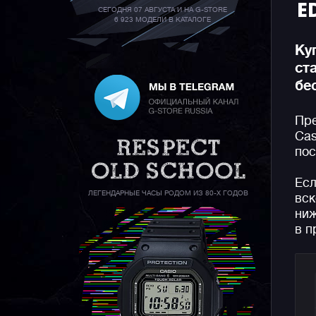
E
СЕГОДНЯ 07 АВГУСТА И НА G-STORE
6 923 МОДЕЛИ В КАТАЛОГЕ
Ку
ст
бе
Пре
Cas
пос
Есл
ЛЕГЕНДАРНЫЕ ЧАСЫ РОДОМ ИЗ 80-Х ГОДОВ
вск
ниж
в п