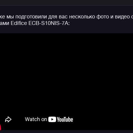
Логотип Nismo на циферблате светится в темноте (
доп фото ниже) с отсылкой к флуоресцентным
е мы подготовили для вас несколько фото и видео 
номерам гоночных автомобилей, которые мчались в
ами Edifice ECB-S10NIS-7A:
ночной темноте во время 24-часовых гонок, а желт
надпись про сапфировое стекло — интерпретация
оранжевого флага на лобовом стекле легендарного
Nissan Skyline R32, что добавляет неповторимый
штрих к дизайну циферблата.
Помимо уникального дизайна эти часы обладают
технологией Bluetooth®, позволяющей
синхронизировать их со смартфоном через
приложение CASIO WATCHES. Также на борту вы
найдете: секундомер с точностью 1/100 секунды и
таймер обратного отсчета, ежечасный сигнал,
функцию поиска телефона и мирового времени,
водозащиту в 100 метров и двойную светодиодной
подсветку циферблата и дисплея.
Добавьте сюда отображение даты или дня недели н