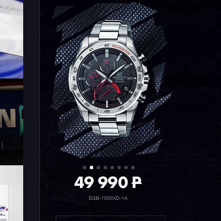
49 990
P
EQB-1000XD-1A