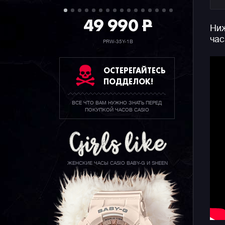
49 990
P
Ниж
час
PRW-35Y-1B
ОСТЕРЕГАЙТЕСЬ
ПОДДЕЛОК!
ВСЕ ЧТО ВАМ НУЖНО ЗНАТЬ ПЕРЕД
ПОКУПКОЙ ЧАСОВ CASIO
ЖЕНСКИЕ ЧАСЫ CASIO BABY-G И SHEEN