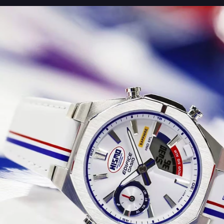
русском языке и вы получите идеальные часы на
каждый день современного мужчины!
Напоминаем, что
серия ECB
— это знаменитая
аналого-цифровая серия Edifice, модели которой
отличает технологичность и узнаваемый внешний
вид.