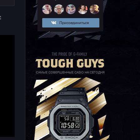
см
с
Присоединиться
ая
САМЫЕ СОВЕРШЕННЫЕ CASIO НА СЕГОДНЯ
а