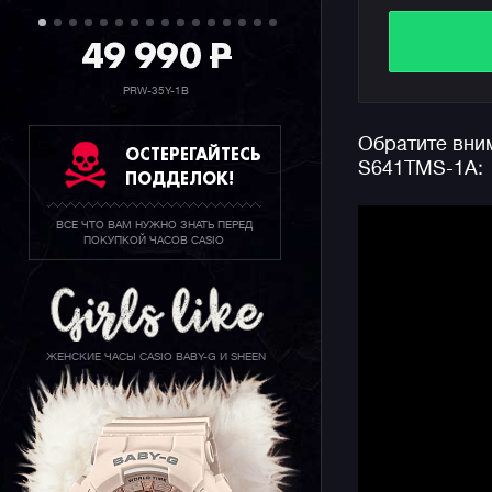
наделавши
завоевал 2
49 990
P
победы в 
цвета рас
PRW-35Y-1B
присутств
ремешка. 
Обратите вним
переднюю 
ОСТЕРЕГАЙТЕСЬ
S641TMS-1A:
оттенка с
ПОДДЕЛОК!
на 12 и 6
KP47 Starl
ВСЕ ЧТО ВАМ НУЖНО ЗНАТЬ ПЕРЕД
ПОКУПКОЙ ЧАСОВ CASIO
Часы полу
множество
сомнений 
владельца
ЖЕНСКИЕ ЧАСЫ CASIO BABY-G И SHEEN
они попад
держатель
KP47 Starl
Под капот
виде солн