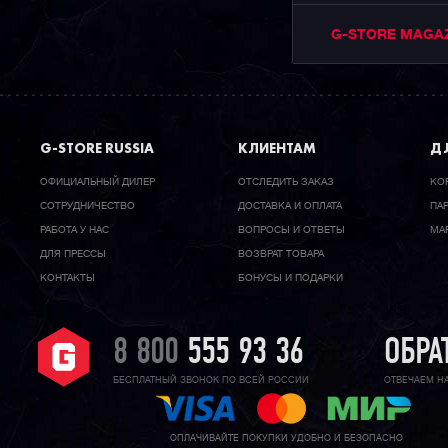
G-STORE MAGA
G-STORE RUSSIA
КЛИЕНТАМ
ДЛ
ОФИЦИАЛЬНЫЙ ДИЛЕР
ОТСЛЕДИТЬ ЗАКАЗ
КО
CОТРУДНИЧЕСТВО
ДОСТАВКА И ОПЛАТА
ПА
РАБОТА У НАС
ВОПРОСЫ И ОТВЕТЫ
МА
ДЛЯ ПРЕССЫ
ВОЗВРАТ ТОВАРА
КОНТАКТЫ
БОНУСЫ И ПОДАРКИ
8 800
555 93 36
ОБРА
БЕСПЛАТНЫЙ ЗВОНОК ПО ВСЕЙ РОССИИ
ОТВЕЧАЕМ Н
ОПЛАЧИВАЙТЕ ПОКУПКИ УДОБНО И БЕЗОПАСНО