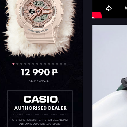
часовом ф
защищает 
стальной б
обладают 
Особеннос
корпус — 
семействе 
модели ли
корпуса. 
корпуса в
12 990
P
формульны
шасси на 
BA-110XCP-4A
Напоминае
класс колл
прежде вс
AUTHORISED DEALER
солнечной
G-STORE RUSSIA ЯВЛЯЕТСЯ ВЕДУЩИМ
АВТОРИЗОВАНЫМ ДИЛЕРОМ