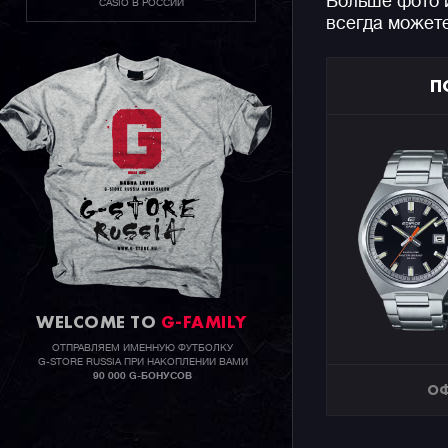
Больше фото 
CASIO В РОССИИ
всегда может
П
WELCOME TO
G-FAMILY
ОТПРАВЛЯЕМ ИМЕННУЮ ФУТБОЛКУ
G-STORE RUSSIA ПРИ НАКОПЛЕНИИ ВАМИ
90 000 G-БОНУСОВ
ОФ