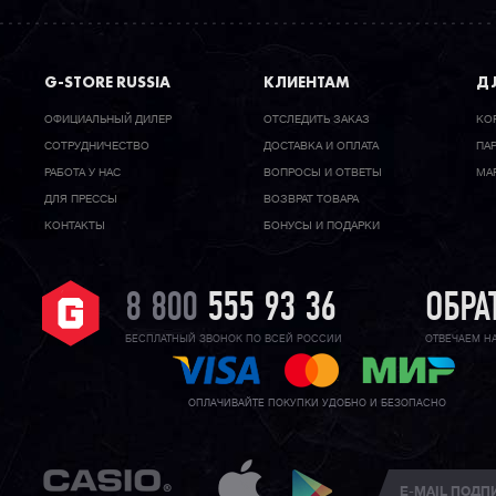
G-STORE RUSSIA
КЛИЕНТАМ
ДЛ
ОФИЦИАЛЬНЫЙ ДИЛЕР
ОТСЛЕДИТЬ ЗАКАЗ
КО
CОТРУДНИЧЕСТВО
ДОСТАВКА И ОПЛАТА
ПА
РАБОТА У НАС
ВОПРОСЫ И ОТВЕТЫ
МА
ДЛЯ ПРЕССЫ
ВОЗВРАТ ТОВАРА
КОНТАКТЫ
БОНУСЫ И ПОДАРКИ
8 800
555 93 36
ОБРА
БЕСПЛАТНЫЙ ЗВОНОК ПО ВСЕЙ РОССИИ
ОТВЕЧАЕМ Н
ОПЛАЧИВАЙТЕ ПОКУПКИ УДОБНО И БЕЗОПАСНО