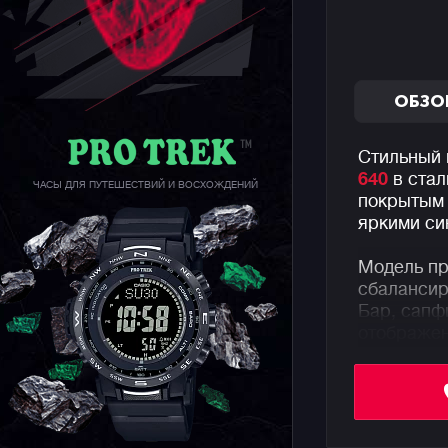
ОБЗО
Стильный 
640
в стал
ЧАСЫ ДЛЯ ПУТЕШЕСТВИЙ И ВОСХОЖДЕНИЙ
покрытым 
яркими си
Модель пр
сбалансир
Бар, сапф
отображен
Напоминае
класс кол
стальных 
сапфировы