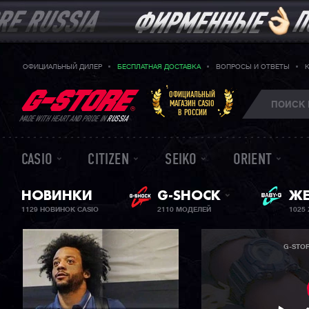
ОФИЦИАЛЬНЫЙ ДИЛЕР
БЕСПЛАТНАЯ ДОСТАВКА
ВОПРОСЫ И ОТВЕТЫ
ОФИЦИАЛЬНЫЙ
МАГАЗИН CASIO
В РОССИИ
MADE WITH HEART AND PRIDE IN
RUSSIA
CASIO
CITIZEN
SEIKO
ORIENT
НОВИНКИ
G-SHOCK
BA
ЖЕ
1129 НОВИНОК CASIO
2110 МОДЕЛЕЙ
1025
G-STO