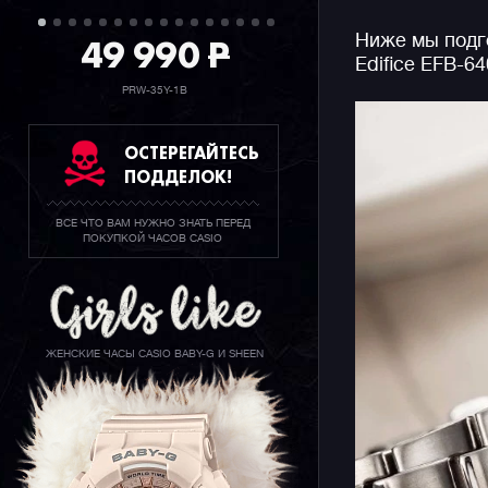
встроенну
49 990
P
Ниже мы подго
великолеп
Edifice EFB-6
делает их
числа муж
PRW-35Y-1B
ОСТЕРЕГАЙТЕСЬ
ПОДДЕЛОК!
ВСЕ ЧТО ВАМ НУЖНО ЗНАТЬ ПЕРЕД
ПОКУПКОЙ ЧАСОВ CASIO
ЖЕНСКИЕ ЧАСЫ CASIO BABY-G И SHEEN