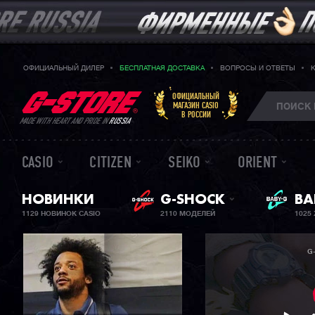
ОФИЦИАЛЬНЫЙ ДИЛЕР
БЕСПЛАТНАЯ ДОСТАВКА
ВОПРОСЫ И ОТВЕТЫ
ОФИЦИАЛЬНЫЙ
МАГАЗИН CASIO
В РОССИИ
MADE WITH HEART AND PRIDE IN
RUSSIA
CASIO
CITIZEN
SEIKO
ORIENT
НОВИНКИ
G-SHOCK
ЖЕ
BA
1129 НОВИНОК CASIO
2110 МОДЕЛЕЙ
1025
G