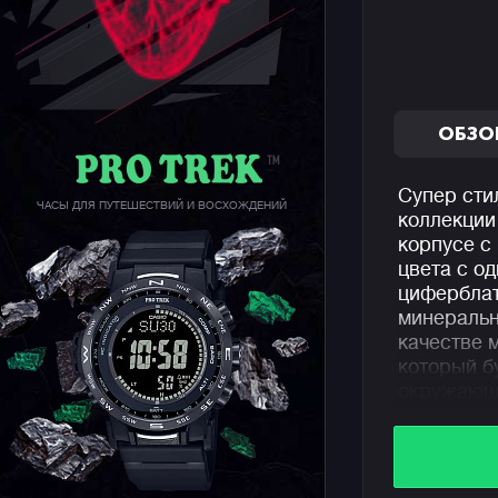
ОБЗО
Супер сти
ЧАСЫ ДЛЯ ПУТЕШЕСТВИЙ И ВОСХОЖДЕНИЙ
коллекци
корпусе с
цвета с о
циферблат
минеральн
качестве 
который б
окружающи
образ.
Отдельно 
контрастн