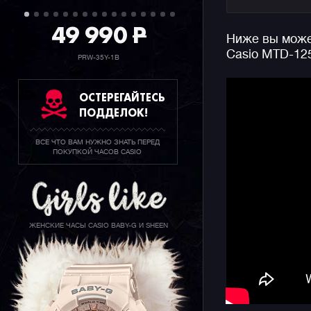
считывать
дайверски
49 990
P
Ниже вы может
отображен
Casio MTD-12
чтобы пол
PRW-35Y-1B
каждый де
ОСТЕРЕГАЙТЕСЬ
Напомним,
ПОДДЕЛОК!
аутентичн
простым к
ВСЕ ЧТО ВАМ НУЖНО ЗНАТЬ ПЕРЕД
серьезног
ПОКУПКОЙ ЧАСОВ CASIO
подходит 
многофунк
аксессуар
ЖЕНСКИЕ ЧАСЫ CASIO BABY-G И SHEEN