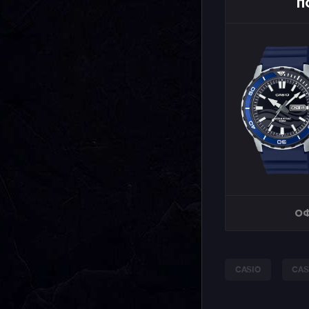
П
ОФ
CASIO
CAS