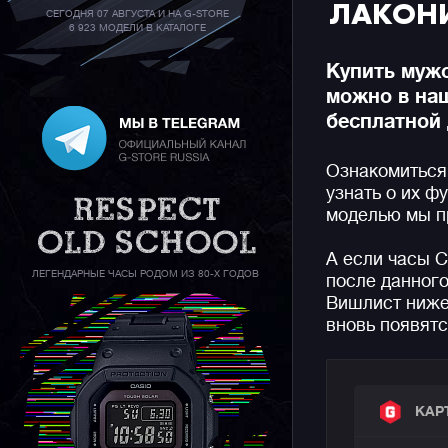
ЛАКОНИ
СЕГОДНЯ 07 АВГУСТА И НА G-STORE
6 923 МОДЕЛИ В КАТАЛОГЕ
Купить муж
можно в на
бесплатной 
Ознакомиться
узнать о их ф
моделью мы п
А если часы 
ЛЕГЕНДАРНЫЕ ЧАСЫ РОДОМ ИЗ 80-Х ГОДОВ
после данного
Вишлист ниже,
вновь появятс
КАР