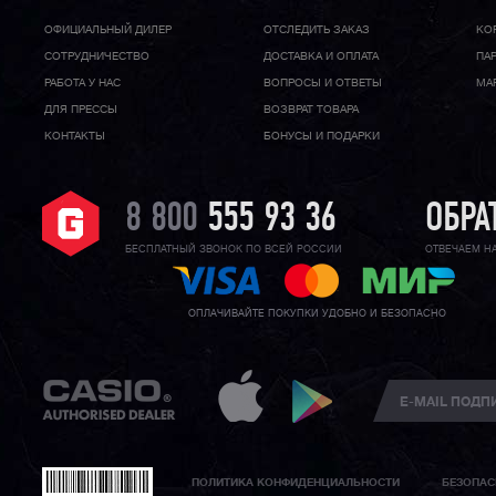
ОФИЦИАЛЬНЫЙ ДИЛЕР
ОТСЛЕДИТЬ ЗАКАЗ
КО
CОТРУДНИЧЕСТВО
ДОСТАВКА И ОПЛАТА
ПА
РАБОТА У НАС
ВОПРОСЫ И ОТВЕТЫ
МА
ДЛЯ ПРЕССЫ
ВОЗВРАТ ТОВАРА
КОНТАКТЫ
БОНУСЫ И ПОДАРКИ
8 800
555 93 36
ОБРА
БЕСПЛАТНЫЙ ЗВОНОК ПО ВСЕЙ РОССИИ
ОТВЕЧАЕМ Н
ОПЛАЧИВАЙТЕ ПОКУПКИ УДОБНО И БЕЗОПАСНО
ПОЛИТИКА КОНФИДЕНЦИАЛЬНОСТИ
БЕЗОПАС