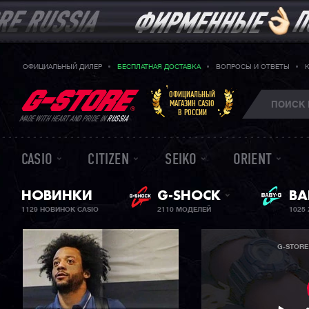
ОФИЦИАЛЬНЫЙ ДИЛЕР
БЕСПЛАТНАЯ ДОСТАВКА
ВОПРОСЫ И ОТВЕТЫ
ОФИЦИАЛЬНЫЙ
МАГАЗИН CASIO
В РОССИИ
MADE WITH HEART AND PRIDE IN
RUSSIA
CASIO
CITIZEN
SEIKO
ORIENT
НОВИНКИ
G-SHOCK
ЖЕ
BA
1129 НОВИНОК CASIO
2110 МОДЕЛЕЙ
1025
G-STORE