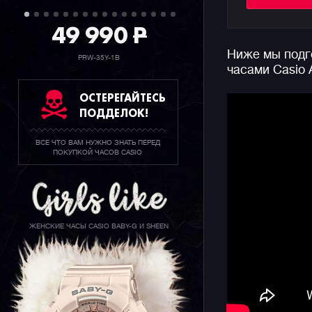
видеоигры
узнаваем
49 990
P
Ниже мы подго
Внешний в
PRW-35Y-1B
часами Casio
годов про
сказать, 
ОСТЕРЕГАЙТЕСЬ
выбором в
ПОДДЕЛОК!
аксессуар
взгляды о
ВСЕ ЧТО ВАМ НУЖНО ЗНАТЬ ПЕРЕД
дополнить 
ПОКУПКОЙ ЧАСОВ CASIO
Впервые в
функциона
с прилож
через блю
ЖЕНСКИЕ ЧАСЫ CASIO BABY-G И SHEEN
только ау
функциона
ежедневно
контролир