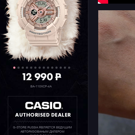
Напомним,
линейка н
которых о
прошлого 
доступнос
часов есть
12 990
P
BA-110XCP-4A
AUTHORISED DEALER
G-STORE RUSSIA ЯВЛЯЕТСЯ ВЕДУЩИМ
АВТОРИЗОВАНЫМ ДИЛЕРОМ