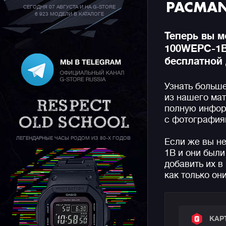
PACMAN
СЕГОДНЯ 07 АВГУСТА И НА G-STORE
6 923 МОДЕЛИ В КАТАЛОГЕ
Теперь вы м
100WEPC-1B
бесплатной 
Узнать больш
из нашего мат
полную инфор
с фотографиям
ЛЕГЕНДАРНЫЕ ЧАСЫ РОДОМ ИЗ 80-Х ГОДОВ
Если же вы н
1B и они был
добавить их в
как только он
КАР