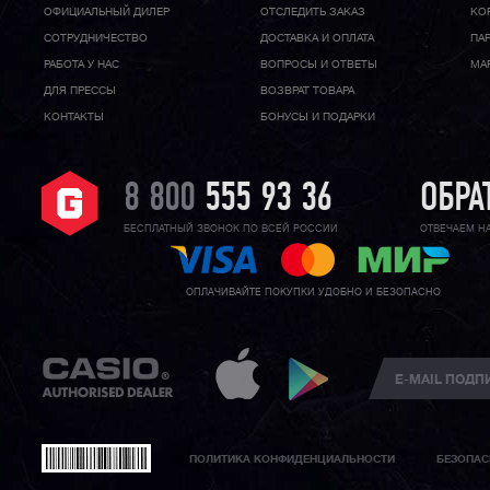
ОФИЦИАЛЬНЫЙ ДИЛЕР
ОТСЛЕДИТЬ ЗАКАЗ
КО
CОТРУДНИЧЕСТВО
ДОСТАВКА И ОПЛАТА
ПА
РАБОТА У НАС
ВОПРОСЫ И ОТВЕТЫ
МА
ДЛЯ ПРЕССЫ
ВОЗВРАТ ТОВАРА
КОНТАКТЫ
БОНУСЫ И ПОДАРКИ
8 800
555 93 36
ОБРА
БЕСПЛАТНЫЙ ЗВОНОК ПО ВСЕЙ РОССИИ
ОТВЕЧАЕМ Н
ОПЛАЧИВАЙТЕ ПОКУПКИ УДОБНО И БЕЗОПАСНО
ПОЛИТИКА КОНФИДЕНЦИАЛЬНОСТИ
БЕЗОПАС