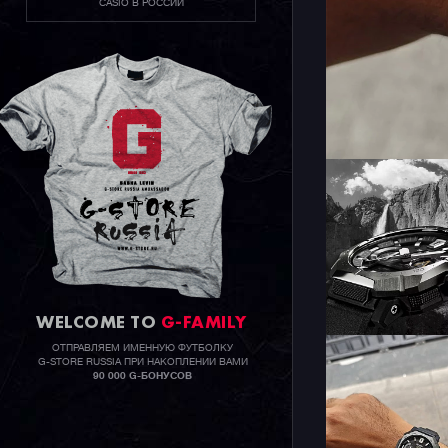
CASIO В РОССИИ
Также нап
SMART AC
интуитивн
функциям 
головки, 
заменяетс
инструмен
защелки.
WELCOME TO
G-FAMILY
ОТПРАВЛЯЕМ ИМЕННУЮ ФУТБОЛКУ
G-STORE RUSSIA ПРИ НАКОПЛЕНИИ ВАМИ
90 000 G-БОНУСОВ