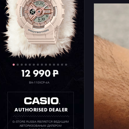
использов
смартфоно
часы по ко
секундной
отображая
показывае
атмосферн
заранее за
индикатор
предвещаю
12 990
P
Благодаря
подходят 
BA-110XCP-4A
в качеств
современн
любимые д
восхожден
AUTHORISED DEALER
гармоничн
действите
взгляды о
G-STORE RUSSIA ЯВЛЯЕТСЯ ВЕДУЩИМ
АВТОРИЗОВАНЫМ ДИЛЕРОМ