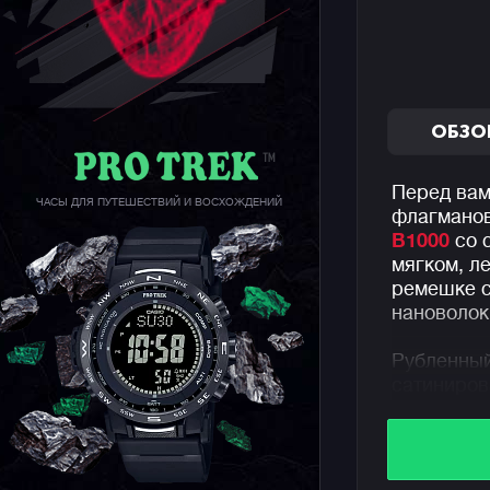
ОБЗО
Перед вам
ЧАСЫ ДЛЯ ПУТЕШЕСТВИЙ И ВОСХОЖДЕНИЙ
флагманов
B1000
со 
мягком, л
ремешке с
нановолокн
Рубленный
сатиниров
нас к гор
парка Йос
культовым
Индикатор