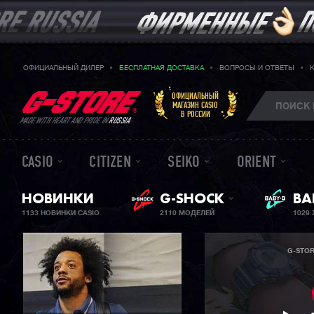
ОФИЦИАЛЬНЫЙ ДИЛЕР
БЕСПЛАТНАЯ ДОСТАВКА
ВОПРОСЫ И ОТВЕТЫ
ОФИЦИАЛЬНЫЙ
МАГАЗИН CASIO
В РОССИИ
MADE WITH HEART AND PRIDE IN
RUSSIA
CASIO
CITIZEN
SEIKO
ORIENT
НОВИНКИ
G-SHOCK
ЖЕ
BA
1133 НОВИНКИ CASIO
2110 МОДЕЛЕЙ
1029
G-STO