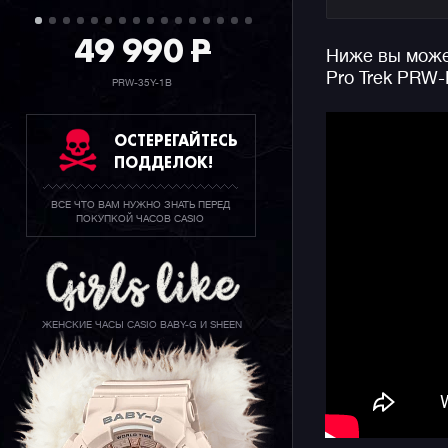
скальный 
прошлого 
49 990
P
Ниже вы может
Pro Trek PRW-
Под капот
PRW-35Y-1B
тройной д
высотомер
ОСТЕРЕГАЙТЕСЬ
высоты, с
ПОДДЕЛОК!
синхрониз
континент
ВСЕ ЧТО ВАМ НУЖНО ЗНАТЬ ПЕРЕД
более дес
ПОКУПКОЙ ЧАСОВ CASIO
Кроме это
и заката 
Bluetooth
автоматич
ЖЕНСКИЕ ЧАСЫ CASIO BABY-G И SHEEN
отображат
информати
WATCHES
Из интере