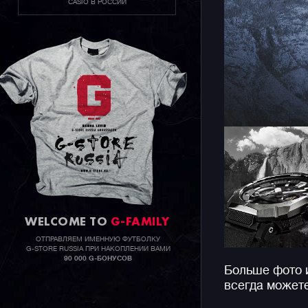
CASIO В РОССИИ
Также нап
SMART AC
интуитивн
функциям 
головки, 
заменяетс
инструмен
защелки.
WELCOME TO
G-FAMILY
ОТПРАВЛЯЕМ ИМЕННУЮ ФУТБОЛКУ
G-STORE RUSSIA ПРИ НАКОПЛЕНИИ ВАМИ
90 000 G-БОНУСОВ
Больше фото 
всегда может