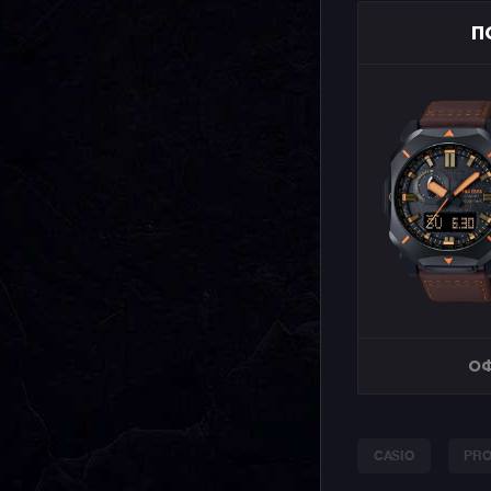
П
ОФ
CASIO
PRO