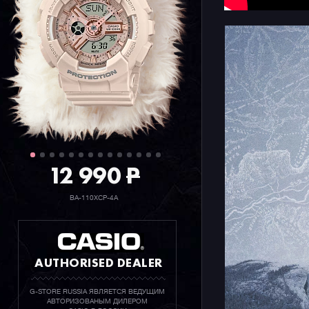
использов
смартфоно
часы по ко
секундной
отображая
показывае
атмосферн
заранее за
индикатор
предвещаю
12 990
P
Благодаря
подходят 
BA-110XCP-4A
в качеств
современн
любимые д
восхожден
AUTHORISED DEALER
гармоничн
действите
G-STORE RUSSIA ЯВЛЯЕТСЯ ВЕДУЩИМ
взгляды о
АВТОРИЗОВАНЫМ ДИЛЕРОМ