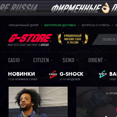
ОФИЦИАЛЬНЫЙ ДИЛЕР
БЕСПЛАТНАЯ ДОСТАВКА
ВОПРОСЫ И ОТВЕТЫ
ОФИЦИАЛЬНЫЙ
МАГАЗИН CASIO
В РОССИИ
MADE WITH HEART AND PRIDE IN
RUSSIA
CASIO
CITIZEN
SEIKO
ORIENT
НОВИНКИ
G-SHOCK
ЖЕ
BA
1129 НОВИНОК CASIO
2110 МОДЕЛЕЙ
1025
G-STOR