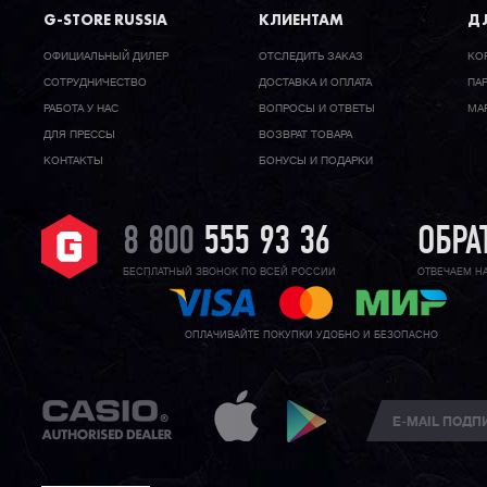
G-STORE RUSSIA
КЛИЕНТАМ
ДЛ
ОФИЦИАЛЬНЫЙ ДИЛЕР
ОТСЛЕДИТЬ ЗАКАЗ
КО
CОТРУДНИЧЕСТВО
ДОСТАВКА И ОПЛАТА
ПА
РАБОТА У НАС
ВОПРОСЫ И ОТВЕТЫ
МА
ДЛЯ ПРЕССЫ
ВОЗВРАТ ТОВАРА
КОНТАКТЫ
БОНУСЫ И ПОДАРКИ
8 800
555 93 36
ОБРА
БЕСПЛАТНЫЙ ЗВОНОК ПО ВСЕЙ РОССИИ
ОТВЕЧАЕМ Н
ОПЛАЧИВАЙТЕ ПОКУПКИ УДОБНО И БЕЗОПАСНО