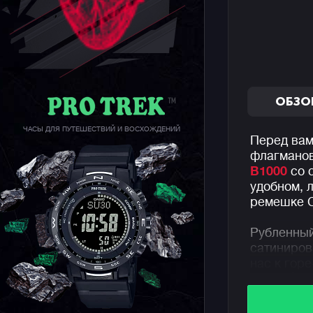
ОБЗО
ЧАСЫ ДЛЯ ПУТЕШЕСТВИЙ И ВОСХОЖДЕНИЙ
Перед вам
флагманов
B1000
со 
удобном, 
ремешке 
Рубленный
сатиниров
нас к гор
парка Йос
культовым
Индикатор