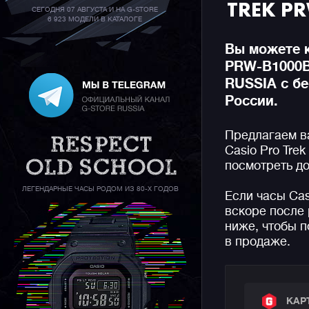
TREK P
СЕГОДНЯ 07 АВГУСТА И НА G-STORE
6 923 МОДЕЛИ В КАТАЛОГЕ
Вы можете к
PRW-B1000B
RUSSIA с бе
России.
Предлагаем в
Casio Pro Tre
посмотреть до
ЛЕГЕНДАРНЫЕ ЧАСЫ РОДОМ ИЗ 80-Х ГОДОВ
Если часы Ca
вскоре после 
ниже, чтобы п
в продаже.
КАР