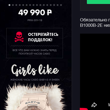
скальный 
49 990
P
прошлого 
Обязательно п
Под капот
PRW-35Y-1B
B1000B-2E ни
тройной д
высотомер
ОСТЕРЕГАЙТЕСЬ
высоты, с
ПОДДЕЛОК!
синхрониз
континент
ВСЕ ЧТО ВАМ НУЖНО ЗНАТЬ ПЕРЕД
более дес
ПОКУПКОЙ ЧАСОВ CASIO
Кроме это
и заката 
Bluetooth
автоматич
ЖЕНСКИЕ ЧАСЫ CASIO BABY-G И SHEEN
отображат
информати
WATCHES
Из интере