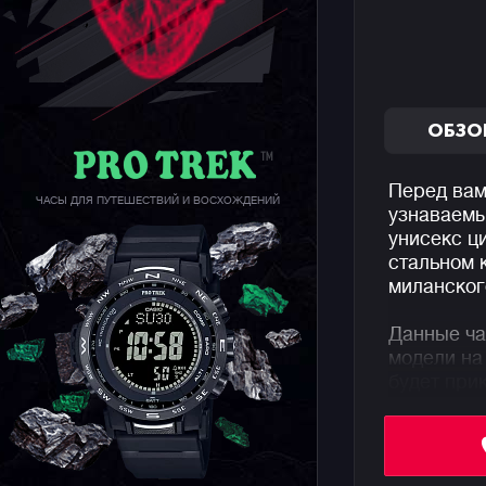
ОБЗО
Перед вам
ЧАСЫ ДЛЯ ПУТЕШЕСТВИЙ И ВОСХОЖДЕНИЙ
узнаваемы
унисекс ц
стальном 
миланског
Данные ча
модели на
будет при
сможет га
Напомним,
аутентичн