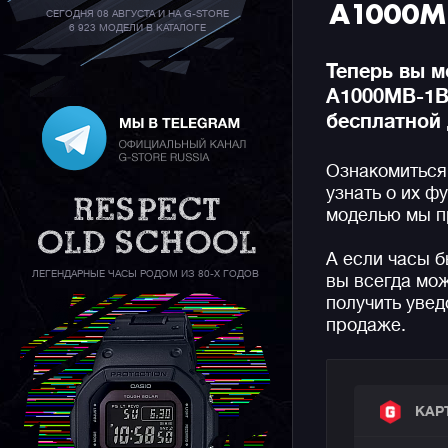
A1000M
СЕГОДНЯ 08 АВГУСТА И НА G-STORE
6 923 МОДЕЛИ В КАТАЛОГЕ
Теперь вы м
A1000MB-1B 
бесплатной 
Ознакомиться
узнать о их ф
моделью мы п
А если часы б
ЛЕГЕНДАРНЫЕ ЧАСЫ РОДОМ ИЗ 80-Х ГОДОВ
вы всегда мож
получить увед
продаже.
КАР