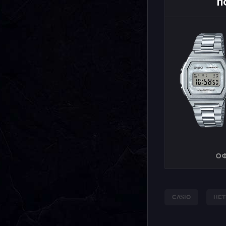
П
ОФ
CASIO
RET