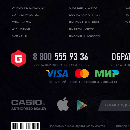
ОФИЦИАЛЬНЫЙ ДИЛЕР
ОТСЛЕДИТЬ ЗАКАЗ
КО
CОТРУДНИЧЕСТВО
ДОСТАВКА И ОПЛАТА
ПА
РАБОТА У НАС
ВОПРОСЫ И ОТВЕТЫ
МА
ДЛЯ ПРЕССЫ
ВОЗВРАТ ТОВАРА
КОНТАКТЫ
БОНУСЫ И ПОДАРКИ
8 800
555 93 36
ОБРА
БЕСПЛАТНЫЙ ЗВОНОК ПО ВСЕЙ РОССИИ
ОТВЕЧАЕМ Н
ОПЛАЧИВАЙТЕ ПОКУПКИ УДОБНО И БЕЗОПАСНО
ПОЛИТИКА КОНФИДЕНЦИАЛЬНОСТИ
БЕЗОПАС