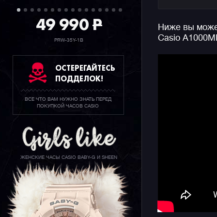
отсылает 
восьмидес
49 990
P
Ниже вы может
пропитаны
Casio A1000M
данных ча
PRW-35Y-1B
ОСТЕРЕГАЙТЕСЬ
ПОДДЕЛОК!
ВСЕ ЧТО ВАМ НУЖНО ЗНАТЬ ПЕРЕД
ПОКУПКОЙ ЧАСОВ CASIO
ЖЕНСКИЕ ЧАСЫ CASIO BABY-G И SHEEN