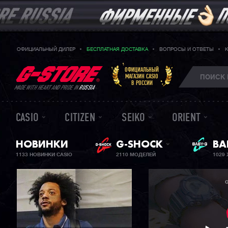
ОФИЦИАЛЬНЫЙ ДИЛЕР
БЕСПЛАТНАЯ ДОСТАВКА
ВОПРОСЫ И ОТВЕТЫ
ОФИЦИАЛЬНЫЙ
МАГАЗИН CASIO
В РОССИИ
MADE WITH HEART AND PRIDE IN
RUSSIA
CASIO
CITIZEN
SEIKO
ORIENT
НОВИНКИ
G-SHOCK
ЖЕ
BA
1133 НОВИНКИ CASIO
2110 МОДЕЛЕЙ
1029