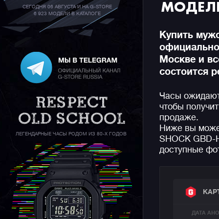
МОДЕЛИ
СЕГОДНЯ 06 АВГУСТА И НА G-STORE
6 923 МОДЕЛИ В КАТАЛОГЕ
Купить муж
официальном
Москве и вс
состоится р
Часы ожидают
чтобы получит
продаже.
Ниже вы може
ЛЕГЕНДАРНЫЕ ЧАСЫ РОДОМ ИЗ 80-Х ГОДОВ
SHOCK GBD-H2
доступные фот
КАР
ДАТА АН