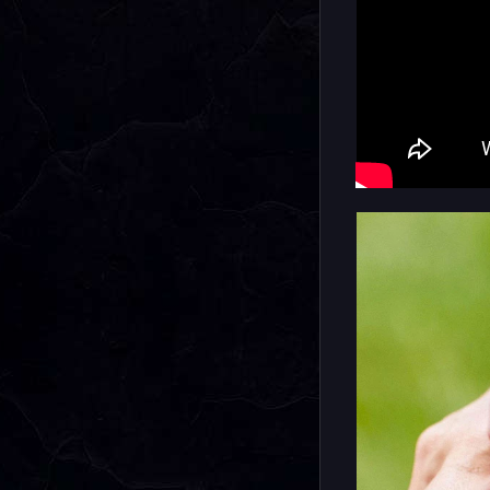
вибро-уве
важную вс
критическ
стандартн
водозащит
Базовый ч
от зарядк
будете по
пульсомет
которая об