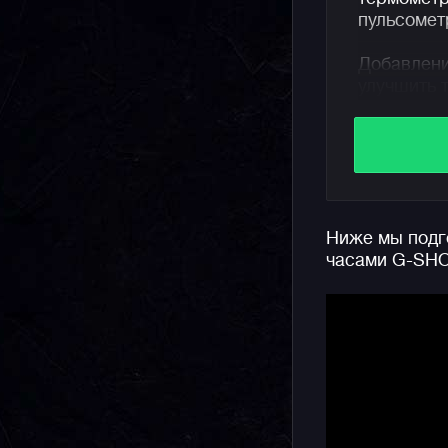
пульсомет
Добавлени
улучшить 
добавить 
режиме от
максималь
что позво
добиватьс
Ниже мы подго
Отдельно 
часами G-SH
Bluetooth.
маршрут в
пройденно
данной ло
отображат
смартфона
входящих 
Из полезн