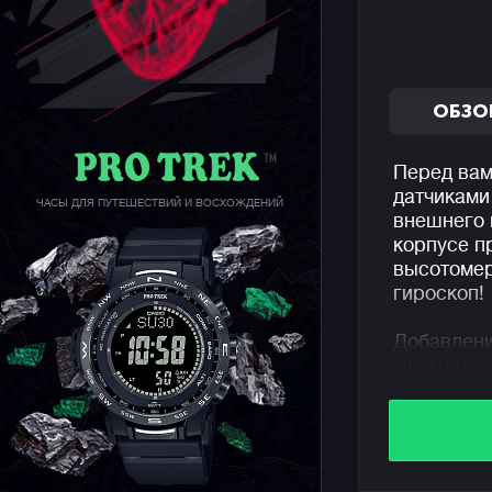
ОБЗО
Перед вам
датчиками
ЧАСЫ ДЛЯ ПУТЕШЕСТВИЙ И ВОСХОЖДЕНИЙ
внешнего 
корпусе п
высотомер
гироскоп!
Добавлени
улучшить 
добавить 
режиме от
максималь
что позво
добиватьс