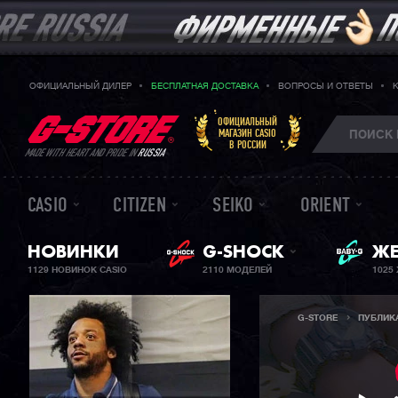
ОФИЦИАЛЬНЫЙ ДИЛЕР
БЕСПЛАТНАЯ ДОСТАВКА
ВОПРОСЫ И ОТВЕТЫ
ОФИЦИАЛЬНЫЙ
МАГАЗИН CASIO
В РОССИИ
MADE WITH HEART AND PRIDE IN
RUSSIA
CASIO
CITIZEN
SEIKO
ORIENT
НОВИНКИ
G-SHOCK
BA
ЖЕ
1129 НОВИНОК CASIO
2110 МОДЕЛЕЙ
1025
G-STORE
ПУБЛИК