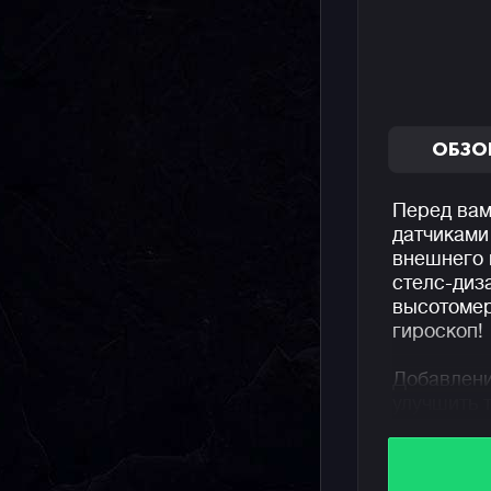
ОБЗО
Перед вам
датчиками
внешнего 
стелс-диз
высотомер
гироскоп!
Добавлени
улучшить 
добавить 
режиме от
максималь