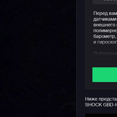
Перед вам
датчиками
внешнего 
полимерно
барометр,
и гироскоп
Добавлени
улучшить 
добавить 
режиме от
максималь
что позво
добиватьс
Ниже предста
Отдельно 
SHOCK GBD-H
Bluetooth.
маршрут в