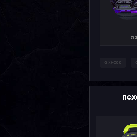
ОФ
G-SHOCK
ПОХ