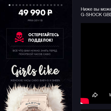
49 990
P
Ниже вы может
Отдельно 
G-SHOCK GBD
Bluetooth.
маршрут в
PRW-35Y-1B
пройденно
данной ло
ОСТЕРЕГАЙТЕСЬ
отображат
ПОДДЕЛОК!
смартфона
входящих 
ВСЕ ЧТО ВАМ НУЖНО ЗНАТЬ ПЕРЕД
ПОКУПКОЙ ЧАСОВ CASIO
Из полезн
вибро-уве
важную вс
критическ
стандартн
ЖЕНСКИЕ ЧАСЫ CASIO BABY-G И SHEEN
водозащит
Базовый ч
от зарядк
будете по