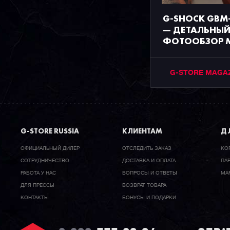
G-SHOCK GBM
— ДЕТАЛЬНЫ
ФОТООБЗОР 
G-STORE MAGA
G-STORE RUSSIA
КЛИЕНТАМ
ДЛ
ОФИЦИАЛЬНЫЙ ДИЛЕР
ОТСЛЕДИТЬ ЗАКАЗ
КО
CОТРУДНИЧЕСТВО
ДОСТАВКА И ОПЛАТА
ПА
РАБОТА У НАС
ВОПРОСЫ И ОТВЕТЫ
МА
ДЛЯ ПРЕССЫ
ВОЗВРАТ ТОВАРА
КОНТАКТЫ
БОНУСЫ И ПОДАРКИ