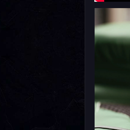
от зарядк
будете по
пульсомет
которая об