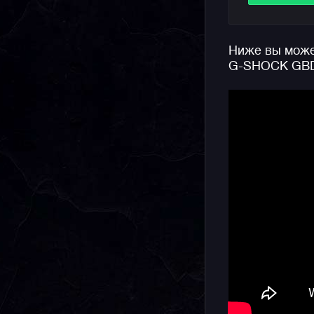
что позво
добиватьс
Ниже вы может
Отдельно 
G-SHOCK GBD
Bluetooth.
маршрут в
пройденно
данной ло
отображат
смартфона
входящих 
Из полезн
вибро-уве
важную вс
критическ
стандартн
водозащит
Базовый ч