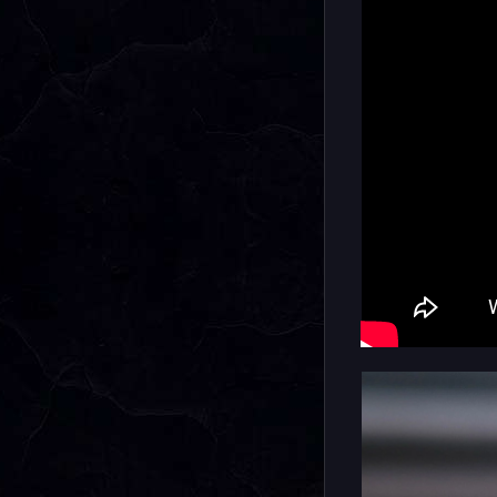
пройденно
данной ло
отображат
смартфона
входящих 
Из полезн
вибро-уве
важную вс
критическ
стандартн
водозащит
Базовый ч
от зарядк
будете по
пульсомет
которая об