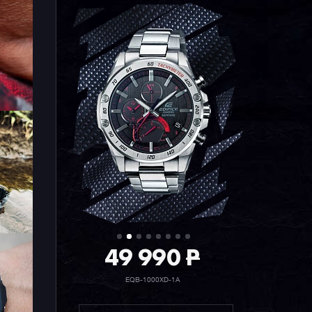
49 990
P
EQB-1000XD-1A