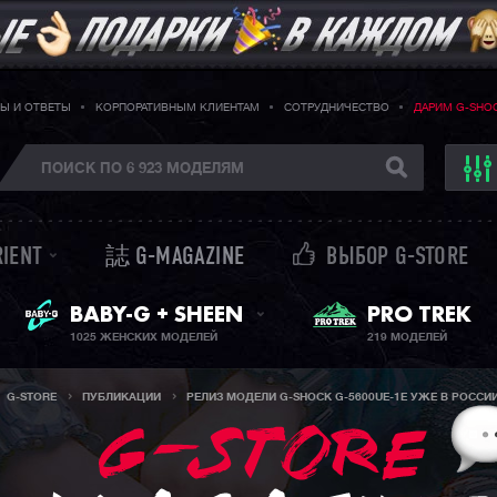
Ы И ОТВЕТЫ
КОРПОРАТИВНЫМ КЛИЕНТАМ
СОТРУДНИЧЕСТВО
ДАРИМ G-SHO
RIENT
誌 G-MAGAZINE
ВЫБОР G-STORE
ЖЕНСКИЕ ЧАСЫ
PRO TREK
BABY-G + SHEEN
1025 ЖЕНСКИХ МОДЕЛЕЙ
219 МОДЕЛЕЙ
G-STORE
ПУБЛИКАЦИИ
РЕЛИЗ МОДЕЛИ G-SHOCK G-5600UE-1E УЖЕ В РОССИИ