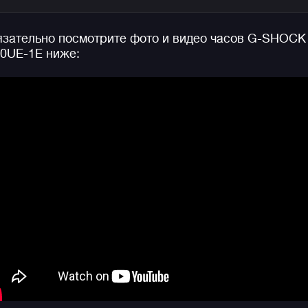
секунды, настраиваемый формат отображения
месяца и даты, быстрый и удобный возврат в режи
зательно посмотрите фото и видео часов G-SHOCK
текущего времени, улучшенный таймер с шагом в 1
0UE-1E ниже:
секунду и обновленный функционал мирового
времени.
Эти черные матовые джишоки отлично подойдут тем
кто хочет получить абсолютную ударопрочность и
надежность, но при этом не любит большие шайбы 
себя на руке.
Напоминаем, что силуэт данного корпуса давно ста
часовой классикой и является одним из самых
узнаваемых в мире наручных часов. Помимо фешн
составляющей, не стоит забывать про солнечную
батарею, водозащиту в 200 метров и легендарную
джишоковую выносливость и неубиваемость данно
модели!