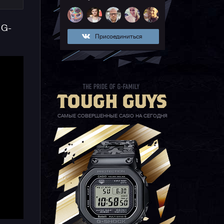
м
 G-
Присоединиться
,
у
САМЫЕ СОВЕРШЕННЫЕ CASIO НА СЕГОДНЯ
л
й