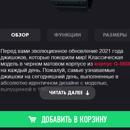
ОБЗОР
ФУНКЦИИ
РАЗМЕРЫ
Перед вами эволюционное обновление 2021 года
джишоков, которые покорили мир! Классическая
модель в черном матовом корпусе из
корпус G-560
на каждый день. Пожалуй, самые узнаваемые
джишоки на сегодняшний день, выполненные в
абсолютно идентичном дизайне с моделью,
выпущенной в 1987 году.
ЧИТАТЬ ДАЛЕЕ
Несмотря на свой аутентичный олдскульный внешн
вид, модель получила обновленный модуль с
добавлением русского языка в названиях дней
ДОБАВИТЬ В КОРЗИНУ
недели, улучшенную автоматическую подсветку с
выбором времени свечения в полторы или три