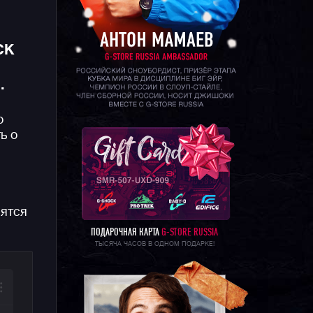
CK
.
о
ь о
вятся
ПОДАРОЧНАЯ КАРТА
G-STORE RUSSIA
ТЫСЯЧА ЧАСОВ В ОДНОМ ПОДАРКЕ!