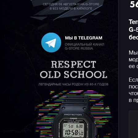
5
СЕГОДНЯ 08 АВГУСТА И НА G-STORE
6 923 МОДЕЛИ В КАТАЛОГЕ
Те
G-
бе
Мы 
мод
ее 
Есл
ЛЕГЕНДАРНЫЕ ЧАСЫ РОДОМ ИЗ 80-Х ГОДОВ
пос
что
в п