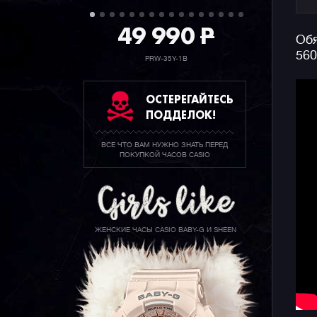
49 990
P
Обя
560
PRW-35Y-1B
ОСТЕРЕГАЙТЕСЬ
ПОДДЕЛОК!
ВСЕ ЧТО ВАМ НУЖНО ЗНАТЬ ПЕРЕД
ПОКУПКОЙ ЧАСОВ CASIO
ЖЕНСКИЕ ЧАСЫ CASIO BABY-G И SHEEN