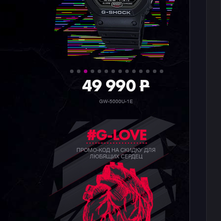
36 990
P
GW-5000HS-1E
#G-LOVE
ПРОМО-КОД НА СКИДКУ ДЛЯ
ЛЮБЯЩИХ СЕРДЕЦ