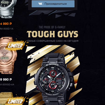
Присоединиться
54 990
P
M-500D-1A
САМЫЕ СОВЕРШЕННЫЕ CASIO НА СЕГОДНЯ
69 990
P
M-500GD-4A