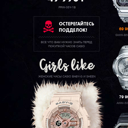
PRW-35Y-1B
ОСТЕРЕГАЙТЕСЬ
ПОДДЕЛОК!
69 
GMW-B5
ВСЕ ЧТО ВАМ НУЖНО ЗНАТЬ ПЕРЕД
ПОКУПКОЙ ЧАСОВ CASIO
ЖЕНСКИЕ ЧАСЫ CASIO BABY-G И SHEEN
79 
AWM-50