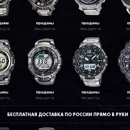
даем
проданы
проданы
п
TLD-7E
PRW-2500T-7E
PRW-2000T-7E
PR
даны
проданы
проданы
п
00T-7V
PRG-240T-7E
PRT-B50T-7E
PR
БЕСПЛАТНАЯ ДОСТАВКА ПО РОССИИ ПРЯМО В РУКИ