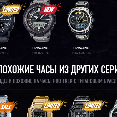
даны
проданы
проданы
0YT-1E
PRT-B70T-7E
PRW-5000T-7E
ПОХОЖИЕ ЧАСЫ ИЗ ДРУГИХ СЕР
ДЕЛИ ПОХОЖИЕ НА ЧАСЫ PRO TREK С ТИТАНОВЫМ БРАС