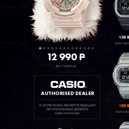
139 
GMW-B50
12 990
P
BA-110XCP-4A
AUTHORISED DEALER
G-STORE RUSSIA ЯВЛЯЕТСЯ ВЕДУЩИМ
159 
АВТОРИЗОВАНЫМ ДИЛЕРОМ
GMW-B50
CASIO В РОССИИ