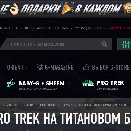
Ы И ОТВЕТЫ
КОРПОРАТИВНЫМ КЛИЕНТАМ
СОТРУДНИЧЕСТВО
ДАРИМ G-SHO
ORIENT
誌 G-MAGAZINE
ВЫБОР G-STORE
ЖЕНСКИЕ ЧАСЫ
PRO TREK
BABY-G + SHEEN
1025 ЖЕНСКИХ МОДЕЛЕЙ
219 МОДЕЛЕЙ
G-STORE
CASIO
PRO TREK
ЧАСЫ PRO TREK НА ТИТАНОВОМ БРАСЛЕТЕ
RO TREK НА ТИТАНОВОМ Б