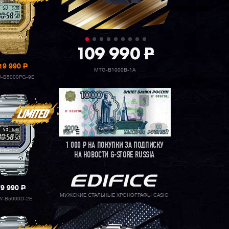
109 990
P
19 990
P
MTG-B1000B-1A
-B5000PG-9E
1 000
Р
НА ПОКУПКИ ЗА ПОДПИСКУ
НА НОВОСТИ G-STORE RUSSIA
79 990
P
МУЖСКИЕ СТАЛЬНЫЕ ХРОНОГРАФЫ CASIO
-B5000D-2E