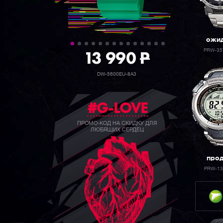
ожи
39 990
P
PRW-35
GW-B5600BC-1B
#G-LOVE
ПРОМО-КОД НА СКИДКУ ДЛЯ
ЛЮБЯЩИХ СЕРДЕЦ
про
PRW-13