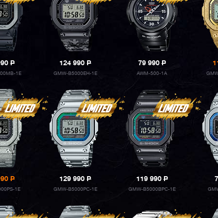
990
P
124 990
P
79 990
P
1
00MB-1E
GMW-B5000EH-1E
AWM-500-1A
GMW
990
P
129 990
P
119 990
P
00PS-1E
GMW-B5000PC-1E
GMW-B5000BPC-1E
GMW