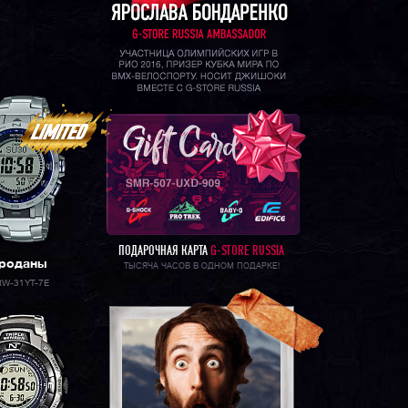
ПОДАРОЧНАЯ КАРТА
G-STORE RUSSIA
роданы
ТЫСЯЧА ЧАСОВ В ОДНОМ ПОДАРКЕ!
RW-31YT-7E