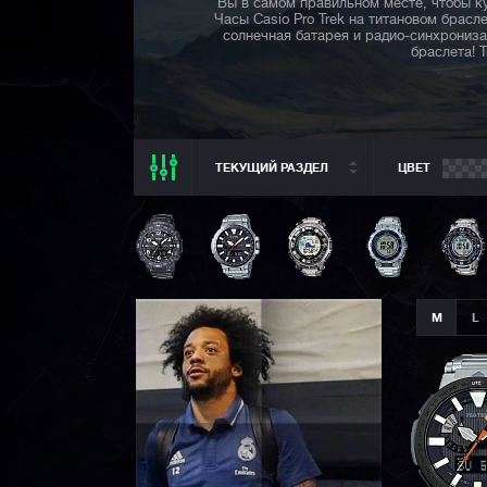
Вы в самом правильном месте, чтобы ку
Часы Casio Pro Trek на титановом брасл
солнечная батарея и радио-синхрониза
браслета! 
ТЕКУЩИЙ РАЗДЕЛ
ЦВЕТ
ТЕКУЩИЙ РАЗДЕЛ
ВСЕ CASIO
CASIO G-SHOCK
CASIO BABY-G
M
L
CASIO PRO TREK
CASIO EDIFICE
CITIZEN
SEIKO
ORIENT