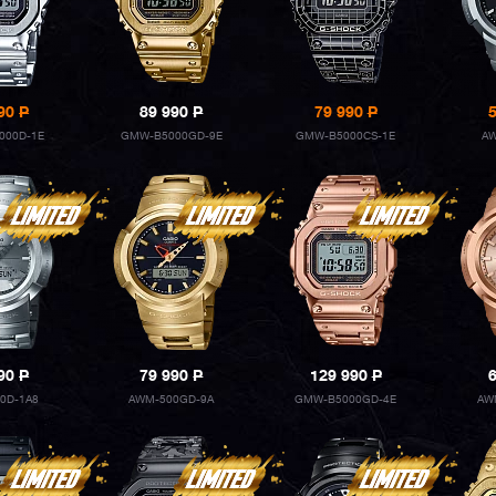
990
P
89 990
P
79 990
P
000D-1E
GMW-B5000GD-9E
GMW-B5000CS-1E
AW
990
P
79 990
P
129 990
P
0D-1A8
AWM-500GD-9A
GMW-B5000GD-4E
AW