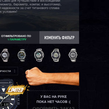
ы Casio для путешествий и восхождений!
ермометр, барометр, компас и высотомер,
 надежности за счет титанового сплава
х условиях!
ОТФИЛЬТРОВАНО ПО
ИЗМЕНИТЬ ФИЛЬТР
1 ПАРАМЕТРУ
ЯРНОСТИ
У ВАС НА РУКЕ
ПОКА НЕТ ЧАСОВ :(