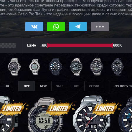
пить часы Pro Trek на титановом браслете — многофункциональные час
ете - это идеальное сочетание передовых технологий, среди которых: т
ция, отображение фаз Луны и график приливов и отливов, и невероятной
Титановые Casio Pro Trek - это надежный помощник даже в самых сложны
ЦЕНА
5К
600К
XL
ВСЕ
NEW
SALE
HIT
СЕРИИ
ПО ПОПУЛ