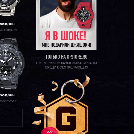
роданы
W-1500T-7V
ТОЛЬКО НА G-STORE.RU
ЕЖЕМЕСЯЧНО РАЗЫГРЫВАЕМ ЧАСЫ
СРЕДИ ВСЕХ ЖЕЛАЮЩИХ
роданы
T-B50YT-1E