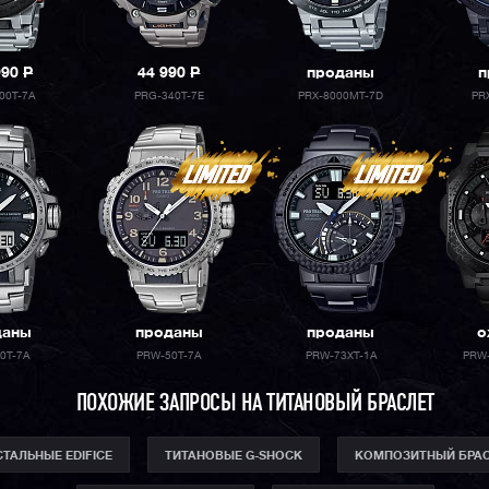
990
P
44 990
P
проданы
п
00T-7A
PRG-340T-7E
PRX-8000MT-7D
PR
даны
проданы
проданы
о
0T-7A
PRW-50T-7A
PRW-73XT-1A
PRW
ПОХОЖИЕ ЗАПРОСЫ НА ТИТАНОВЫЙ БРАСЛЕТ
СТАЛЬНЫЕ EDIFICE
ТИТАНОВЫЕ G-SHOCK
КОМПОЗИТНЫЙ БРА