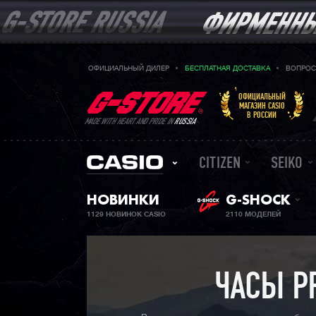
ОФИЦИАЛЬНЫЙ ДИЛЕР
БЕСПЛАТНАЯ ДОСТАВКА
ВОПРОС
ОФИЦИАЛЬНЫЙ
МАГАЗИН CASIO
В РОССИИ
MADE WITH HEART AND PRIDE IN
RUSSIA
CITIZEN
SEIKO
НОВИНКИ
G-SHOCK
1129 НОВИНОК CASIO
2110 МОДЕЛЕЙ
ЧАСЫ P