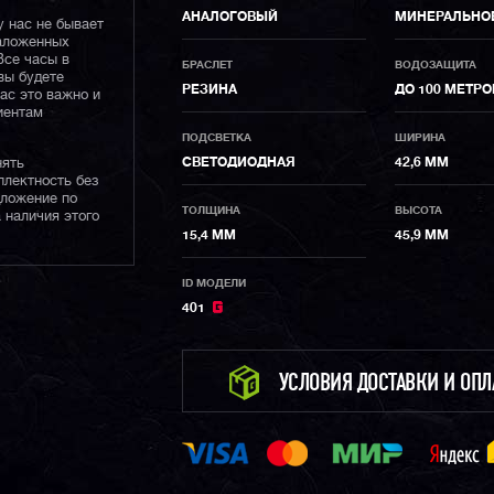
АНАЛОГОВЫЙ
МИНЕРАЛЬНО
у нас не бывает
наложенных
Все часы в
БРАСЛЕТ
ВОДОЗАЩИТА
вы будете
РЕЗИНА
ДО 100 МЕТРО
нас это важно и
иентам
ПОДСВЕТКА
ШИРИНА
нять
СВЕТОДИОДНАЯ
42,6 ММ
плектность без
дложение по
ТОЛЩИНА
ВЫСОТА
 наличия этого
15,4 ММ
45,9 ММ
ID МОДЕЛИ
401
УСЛОВИЯ ДОСТАВКИ И ОП