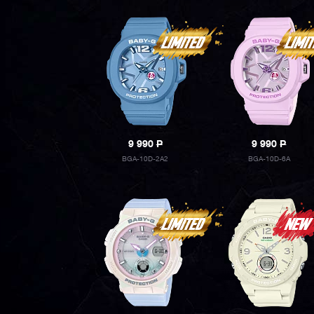
9 990
P
9 990
P
BGA-10D-2A2
BGA-10D-6A