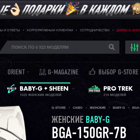
Ы И ОТВЕТЫ
КОРПОРАТИВНЫМ КЛИЕНТАМ
СОТРУДНИЧЕСТВО
ДАРИМ G-SHO
ORIENT
誌 G-MAGAZINE
ВЫБОР G-STORE
ЖЕНСКИЕ ЧАСЫ
PRO TREK
BABY-G + SHEEN
1025 ЖЕНСКИХ МОДЕЛЕЙ
219 МОДЕЛЕЙ
G-STORE
CASIO
ЖЕНСКИЕ
BABY-G
BGA
ЖЕНСКИЕ
BABY-G
BGA-150GR-7B