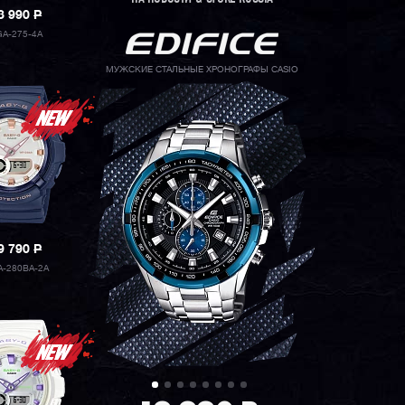
3 990
P
A-275-4A
МУЖСКИЕ СТАЛЬНЫЕ ХРОНОГРАФЫ CASIO
9 790
P
-280BA-2A