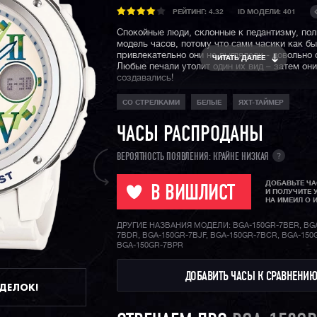
РЕЙТИНГ:
4.32
ID МОДЕЛИ: 401
Спокойные люди, склонные к педантизму, пол
модель часов, потому что сами часики как бы
привлекательно они не выглядели - довольно
ЧИТАТЬ ДАЛЕЕ
Любые печали утолит один их вид – затем они
создавались!
СО СТРЕЛКАМИ
БЕЛЫЕ
ЯХТ-ТАЙМЕР
ЧАСЫ РАСПРОДАНЫ
?
ВЕРОЯТНОСТЬ ПОЯВЛЕНИЯ: КРАЙНЕ НИЗКАЯ
ДОБАВЬТЕ Ч
В ВИШЛИСТ
И ПОЛУЧИТЕ 
НА ИМЕИЛ О 
ДРУГИЕ НАЗВАНИЯ МОДЕЛИ: BGA-150GR-7BER, BGA
7BDR, BGA-150GR-7BJF, BGA-150GR-7BCR, BGA-150
BGA-150GR-7BPR
ДОБАВИТЬ ЧАСЫ К СРАВНЕНИ
ДДЕЛОК!