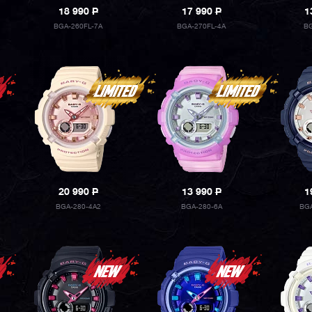
18 990
P
17 990
P
1
BGA-260FL-7A
BGA-270FL-4A
BG
20 990
P
13 990
P
1
BGA-280-4A2
BGA-280-6A
BGA