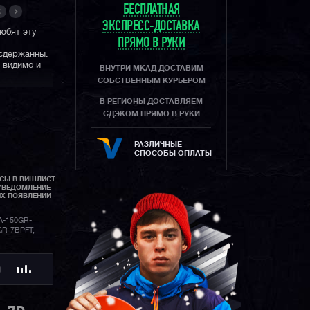
БЕСПЛАТНАЯ
ЭКСПРЕСС-ДОСТАВКА
юбят эту
ПРЯМО В РУКИ
 сдержанны.
 видимо и
ВНУТРИ МКАД ДОСТАВИМ
СОБСТВЕННЫМ КУРЬЕРОМ
В РЕГИОНЫ ДОСТАВЛЯЕМ
СДЭКОМ ПРЯМО В РУКИ
РАЗЛИЧНЫЕ
СПОСОБЫ ОПЛАТЫ
АСЫ В ВИШЛИСТ
УВЕДОМЛЕНИЕ
ИХ ПОЯВЛЕНИИ
-150GR-
GR-7BPFT,
Ю