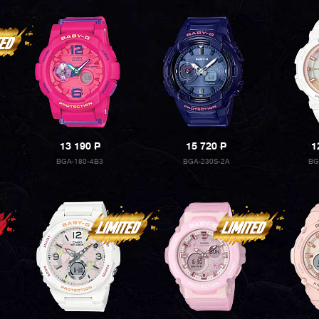
13 190
P
15 720
P
1
BGA-180-4B3
BGA-230S-2A
BG