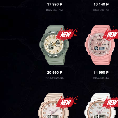
17 990
P
18 140
P
BGA-250-7A3
BGA-260-7A
20 990
P
14 990
P
BGA-275M-3A
BGA-280-4A