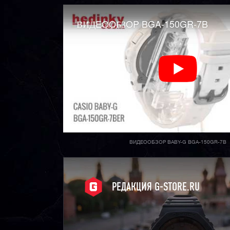
ВИДEOOБЗOP BGA-150GR-7B
ВИДЕООБЗОР BABY-G BGA-150GR-7B
РЕДАКЦИЯ G-STORE.RU