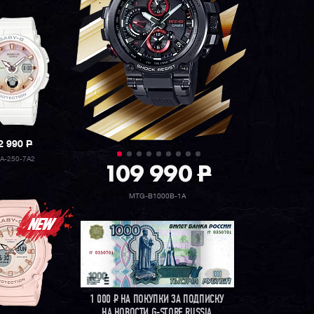
2 990
P
A-250-7A2
109 990
P
MTG-B1000B-1A
1 000
Р
НА ПОКУПКИ ЗА ПОДПИСКУ
НА НОВОСТИ G-STORE RUSSIA