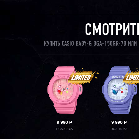
СМОТРИТ
КУПИТЬ CASIO BABY-G BGA-150GR-7B ИЛ
9 990
P
9 990
P
BGA-10-4A
BGA-10-6A