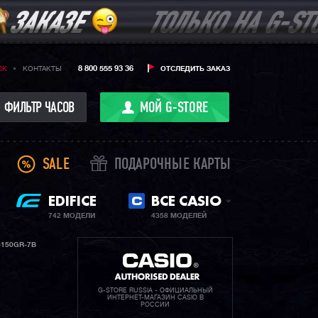
8 800 555 93 36
CK
КОНТАКТЫ
ОТСЛЕДИТЬ ЗАКАЗ
ФИЛЬТР ЧАСОВ
МОЙ G-STORE
SALE
ПОДАРОЧНЫЕ КАРТЫ
EDIFICE
ВСЕ CASIO
742 МОДЕЛИ
4358 МОДЕЛЕЙ
-150GR-7B
G-STORE RUSSIA - ОФИЦИАЛЬНЫЙ
ИНТЕРНЕТ-МАГАЗИН CASIO В
РОССИИ