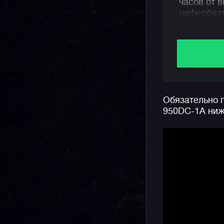
часов от 
циферблат
прочным м
безелем с
обеспечив
Начинка ч
солнечная
неиссякае
Обязательно п
позволяющ
950DC-1A ниж
смартфоно
1/1000 сек
водозащит
подсветка
Напоминае
аналого-ц
отличает 
вид.