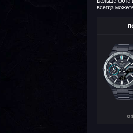
Больше фото 
всегда может
П
ОФ