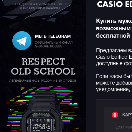
CASIO E
СЕГОДНЯ 08 АВГУСТА И НА G-STORE
6 923 МОДЕЛИ В КАТАЛОГЕ
Купить мужс
возможным 
бесплатной 
Предлагаем в
Casio Edifice
доступные фот
Если часы бы
ЛЕГЕНДАРНЫЕ ЧАСЫ РОДОМ ИЗ 80-Х ГОДОВ
можете добави
уведомление, 
КАР
ДАТА РЕ