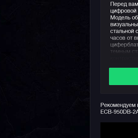
Перед вам
цифровой
Модель об
визуальны
стальной 
часов от 
циферблат
темным ст
контрастн
эргономик
Начинка ч
солнечная
неиссякае
позволяющ
Рекомендуем в
смартфоно
ECB-950DB-2A
1/1000 сек
водозащит
подсветка