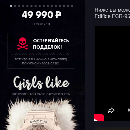
Формулы-1
Ниже вы может
(см. фото 
49 990
P
Edifice ECB-9
об автогон
PRW-35Y-1B
Начинка ч
солнечная
ОСТЕРЕГАЙТЕСЬ
неиссякае
ПОДДЕЛОК!
позволяющ
смартфоно
ВСЕ ЧТО ВАМ НУЖНО ЗНАТЬ ПЕРЕД
1/1000 сек
ПОКУПКОЙ ЧАСОВ CASIO
водозащит
подсветка
Напоминае
аналого-ц
ЖЕНСКИЕ ЧАСЫ CASIO BABY-G И SHEEN
отличает 
вид.