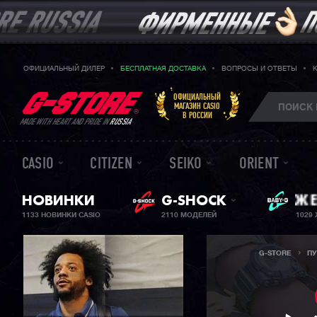
ОФИЦИАЛЬНЫЙ ДИЛЕР
БЕСПЛАТНАЯ ДОСТАВКА
ВОПРОСЫ И ОТВЕТЫ
ОФИЦИАЛЬНЫЙ
МАГАЗИН CASIO
В РОССИИ
MADE WITH HEART AND PRIDE IN
RUSSIA
CASIO
CITIZEN
SEIKO
ORIENT
НОВИНКИ
G-SHOCK
BA
ЖЕ
1133 НОВИНКИ CASIO
2110 МОДЕЛЕЙ
1029
G-STORE
П