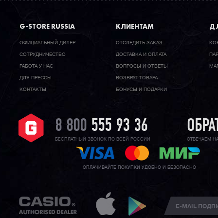
G-STORE RUSSIA
КЛИЕНТАМ
ДЛ
ОФИЦИАЛЬНЫЙ ДИЛЕР
ОТСЛЕДИТЬ ЗАКАЗ
КО
CОТРУДНИЧЕСТВО
ДОСТАВКА И ОПЛАТА
ПА
РАБОТА У НАС
ВОПРОСЫ И ОТВЕТЫ
МА
ДЛЯ ПРЕССЫ
ВОЗВРАТ ТОВАРА
КОНТАКТЫ
БОНУСЫ И ПОДАРКИ
8 800
555 93 36
ОБРА
БЕСПЛАТНЫЙ ЗВОНОК ПО ВСЕЙ РОССИИ
ОТВЕЧАЕМ Н
ОПЛАЧИВАЙТЕ ПОКУПКИ УДОБНО И БЕЗОПАСНО