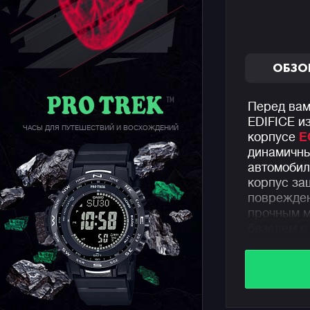
ОБЗО
Перед вам
EDIFICE и
ЧАСЫ ДЛЯ ПУТЕШЕСТВИЙ И ВОСХОЖДЕНИЙ
корпусе
E
динамичны
автомобил
корпус за
поврежден
прочным м
безелем с
обеспечив
Отдельно 
которые р
качестве 