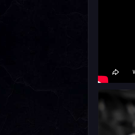
Напоминае
аналого-ц
отличает 
вид.