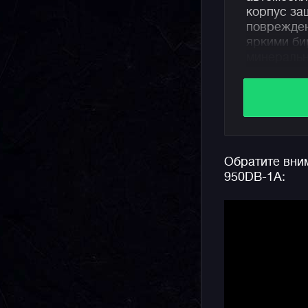
корпус за
поврежден
яркими би
минеральн
IP-покрыт
высокую э
Начинка ч
солнечная
неиссякае
Обратите вним
позволяющ
950DB-1A:
смартфоно
1/1000 сек
водозащит
подсветка
Напоминае
аналого-ц
отличает 
вид.