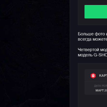
Часы пред
батарейко
защиту от 
Напомним,
Больше фото 
аутентичн
всегда может
простым к
серьезног
Четвертой мо
подходит 
модель G-SH
многофунк
аксессуар
КАР
ДАТА РЕ
МАРТ 2