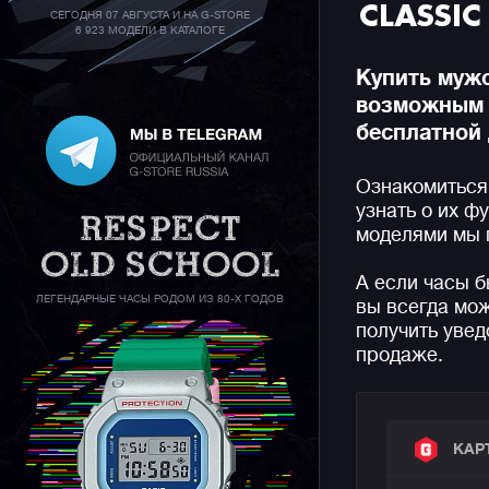
CLASSIC
СЕГОДНЯ 07 АВГУСТА И НА G-STORE
6 923 МОДЕЛИ В КАТАЛОГЕ
Купить мужс
возможным 
бесплатной 
Ознакомиться
узнать о их ф
моделями мы 
А если часы б
ЛЕГЕНДАРНЫЕ ЧАСЫ РОДОМ ИЗ 80-Х ГОДОВ
вы всегда мож
получить увед
продаже.
КАР