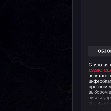
ОБЗО
Стильная 
CASIO CL
золотого 
циферблат
прочным м
выбором в
аксессуар
взгляды о
тот или ин