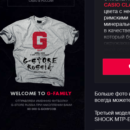
CASIO В РОССИИ
CASIO CL
цвета с н
римскими
минеральн
в качеств
который б
окружающи
иной обра
Часы пред
браслете 
на 3 года
брызг.
WELCOME TO
G-FAMILY
Больше фото
Напомним,
всегда может
аутентичн
ОТПРАВЛЯЕМ ИМЕННУЮ ФУТБОЛКУ
G-STORE RUSSIA ПРИ НАКОПЛЕНИИ ВАМИ
простым к
90 000 G-БОНУСОВ
Третьей модел
серьезног
SHOCK MTP-E
подходит 
многофунк