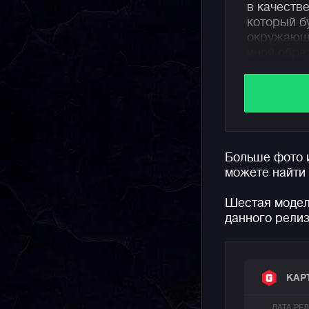
в качеств
который б
окружающи
иной обра
Часы пред
батарейко
защиту от 
Напомним,
Больше фото 
аутентичн
можете найти
простым к
серьезног
Шестая модель
подходит 
данного рели
многофунк
аксессуар
КАР
ДАТА РЕ