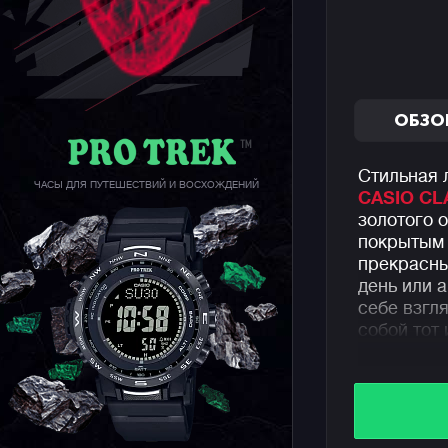
ОБЗО
Стильная 
ЧАСЫ ДЛЯ ПУТЕШЕСТВИЙ И ВОСХОЖДЕНИЙ
CASIO CL
золотого 
покрытым 
прекрасны
день или 
себе взгл
собой тот 
Часы пред
браслете 
на 3 года
брызг.