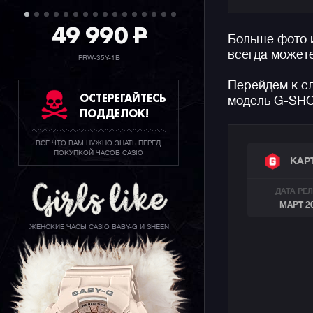
Напомним,
49 990
P
Больше фото
аутентичн
всегда может
простым к
PRW-35Y-1B
серьезног
Перейдем к с
подходит 
ОСТЕРЕГАЙТЕСЬ
модель G-SH
многофунк
ПОДДЕЛОК!
аксессуар
ВСЕ ЧТО ВАМ НУЖНО ЗНАТЬ ПЕРЕД
ПОКУПКОЙ ЧАСОВ CASIO
КАР
ДАТА РЕ
МАРТ 2
ЖЕНСКИЕ ЧАСЫ CASIO BABY-G И SHEEN