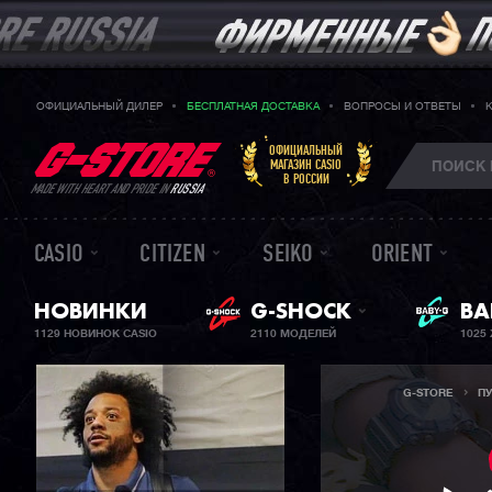
ОФИЦИАЛЬНЫЙ ДИЛЕР
БЕСПЛАТНАЯ ДОСТАВКА
ВОПРОСЫ И ОТВЕТЫ
ОФИЦИАЛЬНЫЙ
МАГАЗИН CASIO
В РОССИИ
MADE WITH HEART AND PRIDE IN
RUSSIA
CASIO
CITIZEN
SEIKO
ORIENT
НОВИНКИ
G-SHOCK
BA
ЖЕ
1129 НОВИНОК CASIO
2110 МОДЕЛЕЙ
1025
G-STORE
П