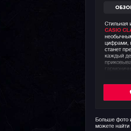
ОБЗО
Стильная 
CASIO CL
необычны
цифрами, 
станет пр
каждый де
приковыва
гармоничн
Часы пред
батарейко
защиту от 
Напомним,
аутентичн
Больше фото 
простым к
можете найти
серьезног