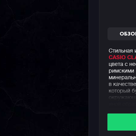
ОБЗО
Стильная 
CASIO CL
цвета с н
римскими
минеральн
в качеств
который б
окружающи
иной обра
Часы пред
покрытием
имеют неб