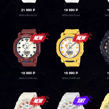
21 990
P
19 990
P
1
BGA-290US-2A
BGA-290US-4A
BG
19 990
P
16 990
P
1
BGA-310RP-4A
BGA-310RP-9A
B