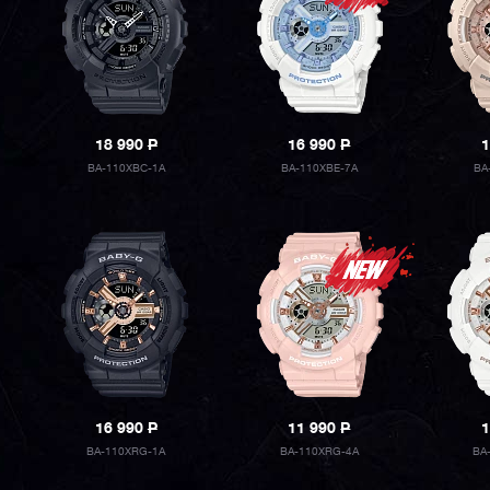
18 990
P
16 990
P
1
BA-110XBC-1A
BA-110XBE-7A
BA
16 990
P
11 990
P
1
BA-110XRG-1A
BA-110XRG-4A
BA