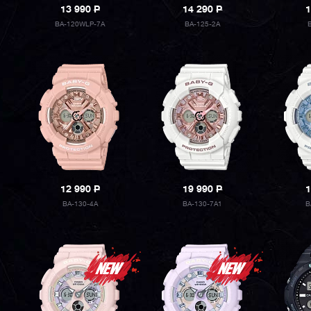
13 990
P
14 290
P
1
BA-120WLP-7A
BA-125-2A
12 990
P
19 990
P
1
BA-130-4A
BA-130-7A1
B