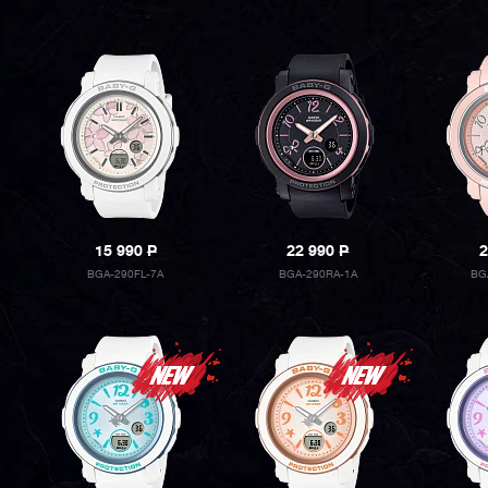
15 990
P
22 990
P
2
BGA-290FL-7A
BGA-290RA-1A
BG