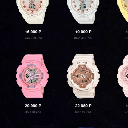
16 990
P
10 990
P
1
BGA-320-7A1
BGA-320-7A2
B
20 990
P
22 980
P
1
BA-110-4A1
BA-110-7A1
B