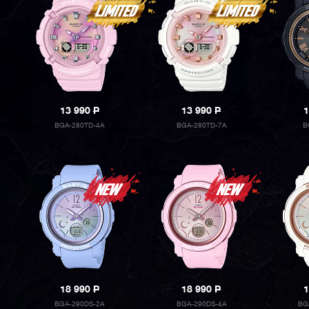
13 990
P
13 990
P
1
BGA-280TD-4A
BGA-280TD-7A
B
18 990
P
18 990
P
1
BGA-290DS-2A
BGA-290DS-4A
BG