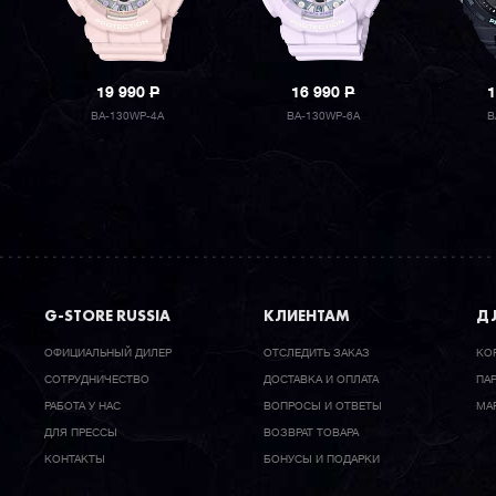
19 990
P
16 990
P
1
BA-130WP-4A
BA-130WP-6A
B
G-STORE RUSSIA
КЛИЕНТАМ
ДЛ
ОФИЦИАЛЬНЫЙ ДИЛЕР
ОТСЛЕДИТЬ ЗАКАЗ
КО
CОТРУДНИЧЕСТВО
ДОСТАВКА И ОПЛАТА
ПА
РАБОТА У НАС
ВОПРОСЫ И ОТВЕТЫ
МА
ДЛЯ ПРЕССЫ
ВОЗВРАТ ТОВАРА
КОНТАКТЫ
БОНУСЫ И ПОДАРКИ