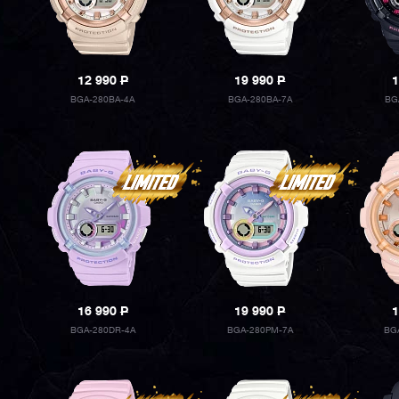
12 990
P
19 990
P
1
BGA-280BA-4A
BGA-280BA-7A
BG
16 990
P
19 990
P
1
BGA-280DR-4A
BGA-280PM-7A
BG