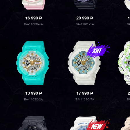
16 990
P
20 990
P
1
BA-110PD-4A
BA-110PL-1A
B
13 990
P
17 990
P
2
BA-110SC-2A
BA-110SC-7A
B