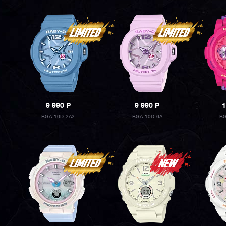
9 990
P
9 990
P
1
BGA-10D-2A2
BGA-10D-6A
BG