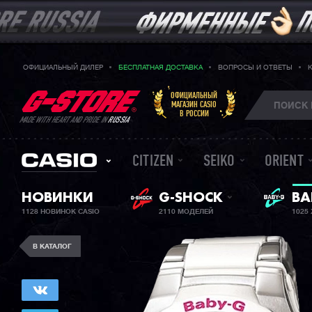
ОФИЦИАЛЬНЫЙ ДИЛЕР
БЕСПЛАТНАЯ ДОСТАВКА
ВОПРОСЫ И ОТВЕТЫ
ОФИЦИАЛЬНЫЙ
МАГАЗИН CASIO
В РОССИИ
MADE WITH HEART AND PRIDE IN
RUSSIA
CITIZEN
SEIKO
ORIENT
ЖЕ
НОВИНКИ
G-SHOCK
BA
1128 НОВИНОК CASIO
2110 МОДЕЛЕЙ
1025
В КАТАЛОГ