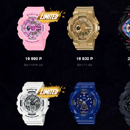
19 990
P
16 930
P
2
BA-110YK-4A
BA-111-9A