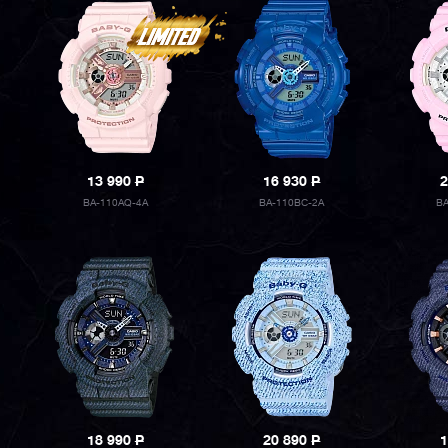
13 990
P
16 930
P
2
BA-110AQ-4A
BA-110BC-2A
B
18 990
P
20 890
P
1