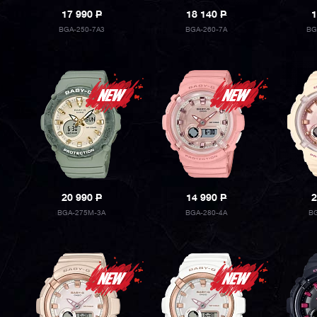
17 990
P
18 140
P
1
BGA-250-7A3
BGA-260-7A
BG
20 990
P
14 990
P
2
BGA-275M-3A
BGA-280-4A
BG