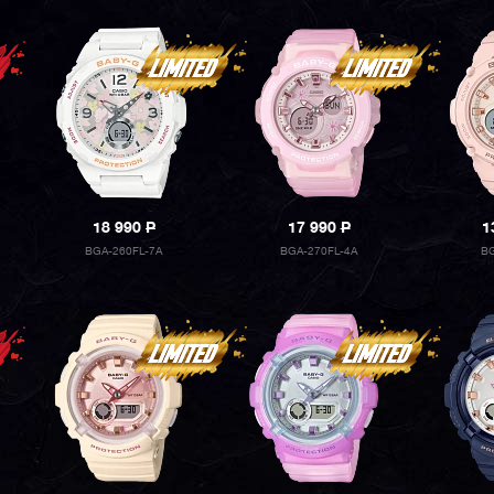
18 990
P
17 990
P
1
BGA-260FL-7A
BGA-270FL-4A
BG