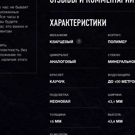
ОТЗЫВЫ И КОММЕНТАРИ
у нас не бывает
наложенных
Все часы в
ХАРАКТЕРИСТИКИ
вы будете
нас это важно и
иентам
МЕХАНИЗМ
КОРПУС
?
КВАРЦЕВЫЙ
ПОЛИМЕР
нять
плектность без
дложение по
ЦИФЕРБЛАТ
СТЕКЛО
 наличия этого
АНАЛОГОВЫЙ
МИНЕРАЛЬНО
БРАСЛЕТ
ВОДОЗАЩИТА
КАУЧУК
ДО 100 МЕТРО
ПОДСВЕТКА
ШИРИНА
НЕОНОВАЯ
43,1 ММ
ТОЛЩИНА
ВЫСОТА
15 ММ
43,4 ММ
ID МОДЕЛИ