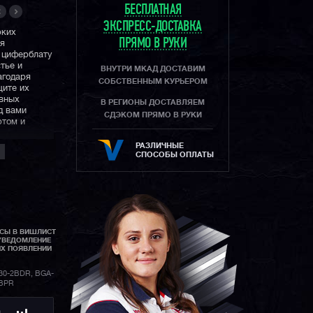
БЕСПЛАТНАЯ
ЭКСПРЕСС-ДОСТАВКА
рких
ПРЯМО В РУКИ
ря
 циферблату
тье и
ВНУТРИ МКАД ДОСТАВИМ
агодаря
СОБСТВЕННЫМ КУРЬЕРОМ
щите их
ивных
В РЕГИОНЫ ДОСТАВЛЯЕМ
д вами
СДЭКОМ ПРЯМО В РУКИ
ртом и
е, ни на
РАЗЛИЧНЫЕ
СПОСОБЫ ОПЛАТЫ
АСЫ В ВИШЛИСТ
УВЕДОМЛЕНИЕ
ИХ ПОЯВЛЕНИИ
0-2BDR, BGA-
2BPR