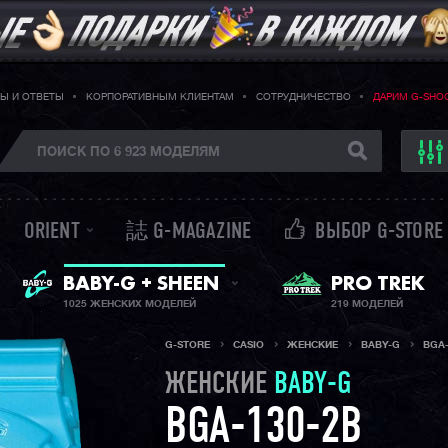
Ы И ОТВЕТЫ
КОРПОРАТИВНЫМ КЛИЕНТАМ
СОТРУДНИЧЕСТВО
ДАРИМ G-SHO
ORIENT
誌 G-MAGAZINE
ВЫБОР G-STORE
ЖЕНСКИЕ ЧАСЫ
PRO TREK
BABY-G + SHEEN
1025 ЖЕНСКИХ МОДЕЛЕЙ
219 МОДЕЛЕЙ
G-STORE
CASIO
ЖЕНСКИЕ
BABY-G
BGA-
ЖЕНСКИЕ
BABY-G
BGA-130-2B