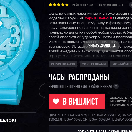
РЕЙТИНГ:
4.95
ID МОДЕЛИ: 391
Одна из самых лаконичных и в тоже время я
моделей Baby-G из
серии BGA-130
! Благода
великолепному внешнему виду и фактурному
часы великолепно выглядят на женском запяс
прекрасно дополнят собой любой образ. А бл
своей абсолютной ударопрочности и влагоза
можно не снимать даже во время самых акт
ЧИТАТЬ ДАЛЕЕ
тренировок. Из всего этого следует, что пере
яркий ежедневый аксессуар для занятия спо
городского лайфстайла, с которым можно не
расставаться ни на тренировках, ни в бассейн
СЕРИЯ BGA-130
СО СТРЕЛКАМИ
ЯХТ-ТАЙМЕР
пятничной вечеринке!
ЧАСЫ РАСПРОДАНЫ
?
ВЕРОЯТНОСТЬ ПОЯВЛЕНИЯ: КРАЙНЕ НИЗКАЯ
ДОБАВЬТЕ Ч
В ВИШЛИСТ
И ПОЛУЧИТЕ 
НА ИМЕИЛ О 
ДРУГИЕ НАЗВАНИЯ МОДЕЛИ: BGA-130-2BER, BGA-13
ДДЕЛОК!
130-2BJF, BGA-130-2BCR, BGA-130-2BPFT, BGA-130-