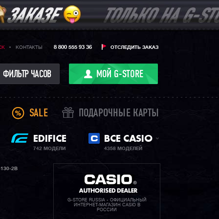
8 800 555 93 36
CK
КОНТАКТЫ
ОТСЛЕДИТЬ ЗАКАЗ
ФИЛЬТР ЧАСОВ
МОЙ G-STORE
SALE
ПОДАРОЧНЫЕ КАРТЫ
EDIFICE
ВСЕ CASIO
742 МОДЕЛИ
4358 МОДЕЛЕЙ
130-2B
G-STORE RUSSIA - ОФИЦИАЛЬНЫЙ
ИНТЕРНЕТ-МАГАЗИН CASIO В
РОССИИ