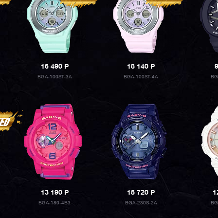
16 490
P
18 140
P
BGA-100ST-3A
BGA-100ST-4A
BG
13 190
P
15 720
P
1
BGA-180-4B3
BGA-230S-2A
BG