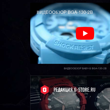
ВИДEOOБЗOP BGA-130-2B
ВИДЕООБЗОР BABY-G BGA-130-2B
РЕДАКЦИЯ G-STORE.RU