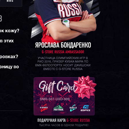
Ю
B
ок кожу?
в этих
ировках?
зницу во
ПОДАРОЧНАЯ КАРТА
G-STORE RUSSIA
ТЫСЯЧА ЧАСОВ В ОДНОМ ПОДАРКЕ!