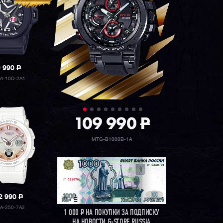
9 990
P
A-10D-2A1
109 990
P
MTG-B1000B-1A
2 990
P
A-250-7A2
1 000
Р
НА ПОКУПКИ ЗА ПОДПИСКУ
НА НОВОСТИ G-STORE RUSSIA