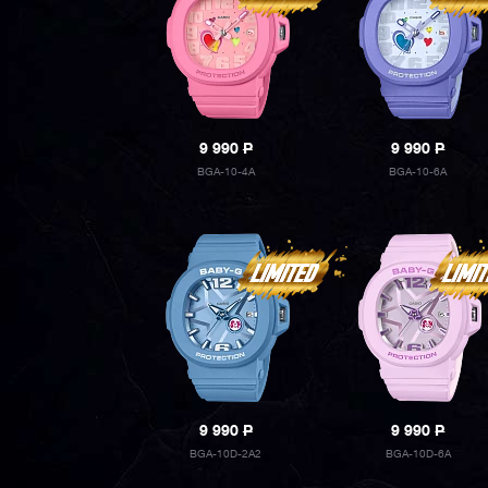
9 990
P
9 990
P
BGA-10-4A
BGA-10-6A
9 990
P
9 990
P
BGA-10D-2A2
BGA-10D-6A