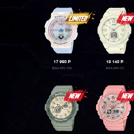
17 990
P
18 140
P
BGA-250-7A3
BGA-260-7A